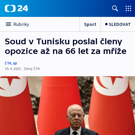
Sport
SLEDOVAT
Rubriky
Soud v Tunisku poslal členy
opozice až na 66 let za mříže
ČTK
,
djl
19. 4. 2025
|
Zdroj:
ČTK