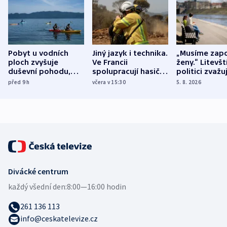
Pobyt u vodních
Jiný jazyk i technika.
„Musíme zapo
ploch zvyšuje
Ve Francii
ženy.“ Litevšt
duševní pohodu,
spolupracují hasiči z
politici zvažuj
ukázala
různých zemí
dohodu o
před 9
h
včera v 15:30
5. 8. 2026
mezinárodní studie
demografii
Divácké centrum
každý všední den:
8:00—16:00 hodin
261 136 113
info@ceskatelevize.cz