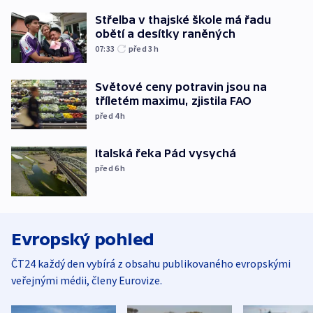
Střelba v thajské škole má řadu
obětí a desítky raněných
07:33
před 3
h
Světové ceny potravin jsou na
tříletém maximu, zjistila FAO
před 4
h
Italská řeka Pád vysychá
před 6
h
Evropský pohled
ČT24 každý den vybírá z obsahu publikovaného evropskými
veřejnými médii, členy Eurovize.