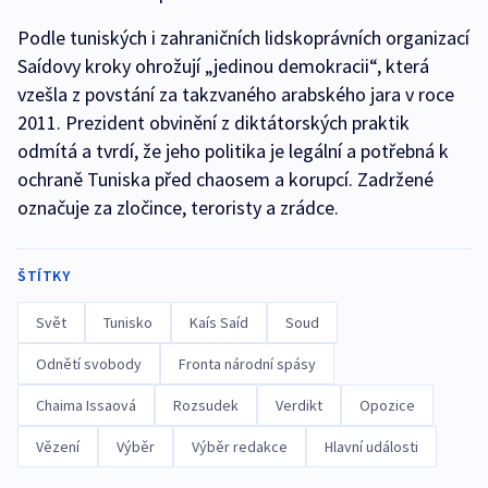
Podle tuniských i zahraničních lidskoprávních organizací
Saídovy kroky ohrožují „jedinou demokracii“, která
vzešla z povstání za takzvaného arabského jara v roce
2011. Prezident obvinění z diktátorských praktik
odmítá a tvrdí, že jeho politika je legální a potřebná k
ochraně Tuniska před chaosem a korupcí. Zadržené
označuje za zločince, teroristy a zrádce.
ŠTÍTKY
Svět
Tunisko
Kaís Saíd
Soud
Odnětí svobody
Fronta národní spásy
Chaima Issaová
Rozsudek
Verdikt
Opozice
Vězení
Výběr
Výběr redakce
Hlavní události