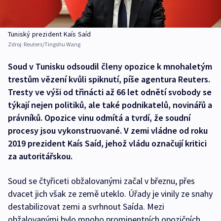
Tuniský prezident Kaís Saíd
Zdroj:
Reuters/Tingshu Wang
Soud v Tunisku odsoudil členy opozice k mnohaletým
trestům vězení kvůli spiknutí, píše agentura Reuters.
Tresty ve výši od třinácti až 66 let odnětí svobody se
týkají nejen politiků, ale také podnikatelů, novinářů a
právníků. Opozice vinu odmítá a tvrdí, že soudní
procesy jsou vykonstruované. V zemi vládne od roku
2019 prezident Kaís Saíd, jehož vládu označují kritici
za autoritářskou.
Soud se čtyřiceti obžalovanými začal v březnu, přes
dvacet jich však ze země uteklo. Úřady je vinily ze snahy
destabilizovat zemi a svrhnout Saída. Mezi
obžalovanými bylo mnoho prominentních opozičních