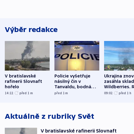
Výběr redakce
V bratislavské
Policie vyšetřuje
Ukrajina zno
rafinerii Slovnaft
násilný čin v
zasáhla skla
hořelo
Tanvaldu, bodná
Wildberries. 
zranění při něm
útočili v Cha
14:22
před 1
m
před 1
m
09:02
před 1
h
utrpěli tři lidé
oblasti
Aktuálně z rubriky
Svět
V bratislavské rafinerii Slovnaft