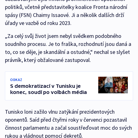
politiků, včetně představitelky koalice Fronta národní
spásy (FSN) Chaimy Issaové. Ji a několik dalších drží
úřady ve vazbě od roku 2023.
„Za celý svůj život jsem nebyl svědkem podobného
soudního procesu. Je to fraška, rozhodnutí jsou daná a
to, co se děje, je skandální a ostudné,“ nechal se slyšet
právník, který obžalované zastupoval.
ODKAZ
S demokratizací v Tunisku je
konec, soudí po volbách média
Tunisko loni zažilo vlnu zatýkání prezidentových
oponentů. Saíd před čtyřmi roky v červenci pozastavil
činnost parlamentu a začal soustřeďovat moc do svých
rukou a vládnout pomocí dekretů.