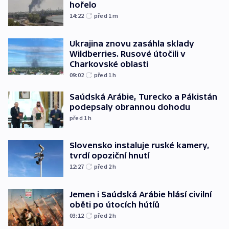
hořelo
14:22
před 1
m
Ukrajina znovu zasáhla sklady
Wildberries. Rusové útočili v
Charkovské oblasti
09:02
před 1
h
Saúdská Arábie, Turecko a Pákistán
podepsaly obrannou dohodu
před 1
h
Slovensko instaluje ruské kamery,
tvrdí opoziční hnutí
12:27
před 2
h
Jemen i Saúdská Arábie hlásí civilní
oběti po útocích hútíů
03:12
před 2
h