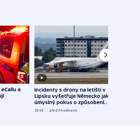
 eCallu a
Incidenty s drony na letišti v
Klima
jí
Lipsku vyšetřuje Německo jako
podn
úmyslný pokus o způsobení
i sví
exploze
10:56
před 3
hodinami
12:08