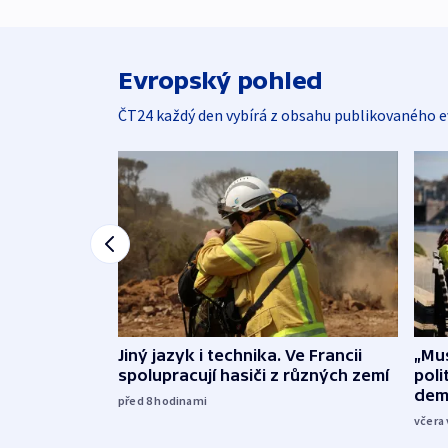
Evropský pohled
ČT24 každý den vybírá z obsahu publikovaného e
Jiný jazyk i technika. Ve Francii
„Mus
spolupracují hasiči z různých zemí
poli
dem
před 8
hodinami
včera 