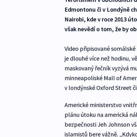
Edmontonu či v Londýně chc
Nairobi, kde v roce 2013 útoč
však nevědí o tom, že by o
Video připisované somálské 
je dlouhé více než hodinu, v
maskovaný řečník vyzývá mu
minneapoliské Mall of Ame
v londýnské Oxford Street či
Americké ministerstvo vnitř
plánu útoku na americká nák
bezpečnosti Jeh Johnson vša
islamistů bere vážně. „Kdyko