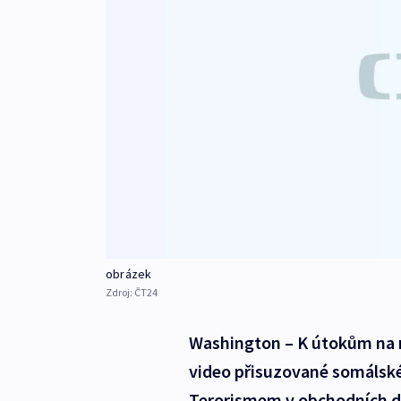
obrázek
Zdroj:
ČT24
Washington – K útokům na 
video přisuzované somálské
Terorismem v obchodních 