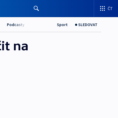
ČT
Podcasty
Sport
SLEDOVAT
it na