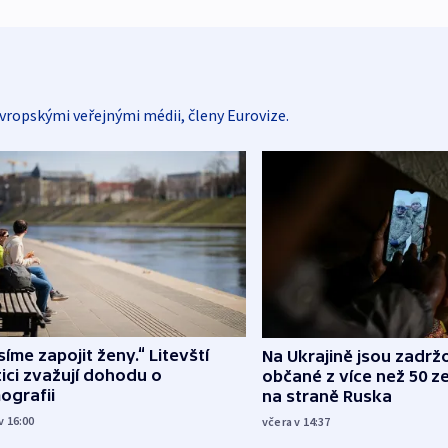
vropskými veřejnými médii, členy Eurovize.
íme zapojit ženy.“ Litevští
Na Ukrajině jsou zadrž
tici zvažují dohodu o
občané z více než 50 ze
ografii
na straně Ruska
v 16:00
včera v 14:37