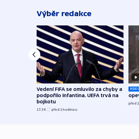
Výběr redakce
Vedení FIFA se omluvilo za chyby a
VIDE
podpořilo Infantina. UEFA trvá na
opev
bojkotu
před 
17:34
před 1
hodinou