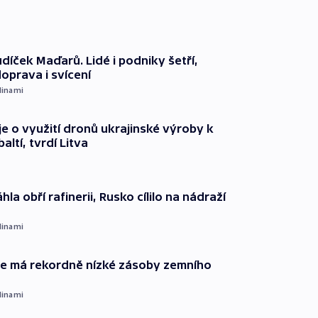
díček Maďarů. Lidé i podniky šetří,
oprava i svícení
dinami
e o využití dronů ukrajinské výroby k
ltí, tvrdí Litva
hla obří rafinerii, Rusko cílilo na nádraží
dinami
ie má rekordně nízké zásoby zemního
dinami