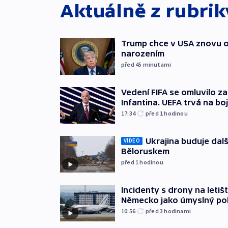
Aktuálně z rubri
Trump chce v USA znovu o
narozením
před 45
minutami
Vedení FIFA se omluvilo z
Infantina. UEFA trvá na bo
17:34
před 1
hodinou
Ukrajina buduje dalš
VIDEO
Běloruskem
před 1
hodinou
Incidenty s drony na letišt
Německo jako úmyslný po
10:56
před 3
hodinami