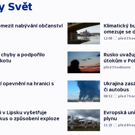
ky
Svět
mezit nabývání občanství
Klimatický bu
omezuje se d
12:08
před 3
ho
a chyby a podpořilo
Rusko uvažuj
jkotu
útokům v Poba
před 3
hodinami
í opevnění na hranici s
Ukrajina zasá
či autobus
08:52
před 7
ho
i v Lipsku vyšetřuje
Evropská un
kus o způsobení exploze
plynu
11:23
před 8
ho