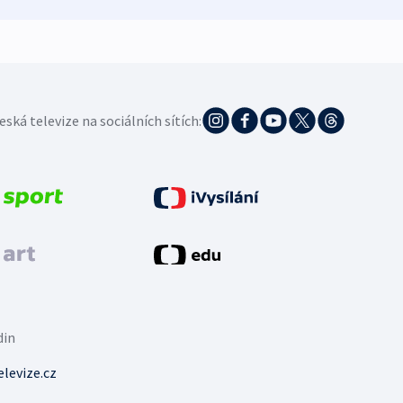
eská televize na sociálních sítích:
din
levize.cz