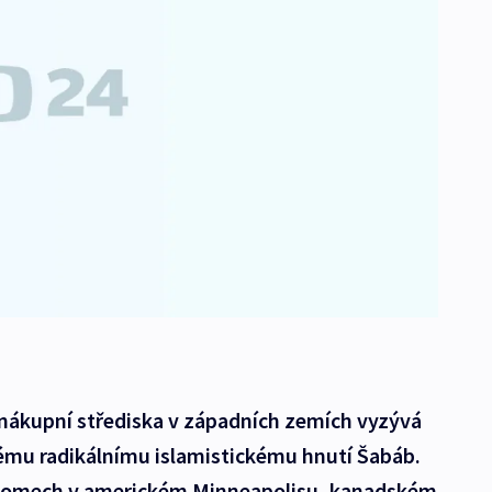
nákupní střediska v západních zemích vyzývá
mu radikálnímu islamistickému hnutí Šabáb.
domech v americkém Minneapolisu, kanadském