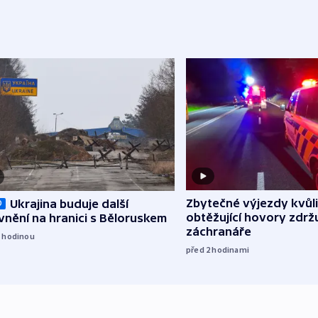
Zbytečné výjezdy kvůli
Ukrajina buduje další
O
obtěžující hovory zdržu
nění na hranici s Běloruskem
záchranáře
1
hodinou
před 2
hodinami