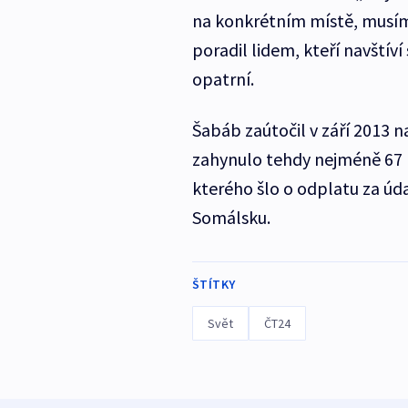
na konkrétním místě, musíme
poradil lidem, kteří navštíví
opatrní.
Šabáb zaútočil v září 2013 
zahynulo tehdy nejméně 67 lid
kterého šlo o odplatu za úd
Somálsku.
ŠTÍTKY
Svět
ČT24