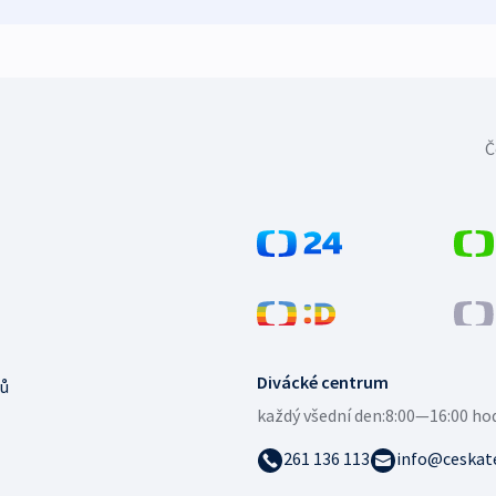
Č
Divácké centrum
ů
každý všední den:
8:00—16:00 ho
261 136 113
info@ceskate