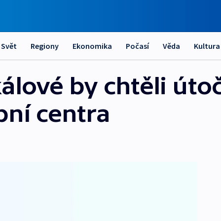
Svět
Regiony
Ekonomika
Počasí
Věda
Kultura
álové by chtěli útoč
ní centra