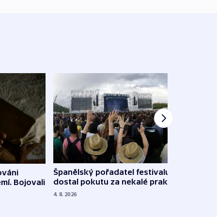
Španělský pořadatel festivalu
ováni
Lesn
dostal pokutu za nekalé praktiky
mí. Bojovali
dopa
zdrav
4. 8. 2026
4. 8. 20