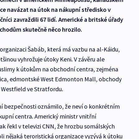
e navázat na útok na nákupní středisko v
níci zavraždili 67 lidí. Americké a britské úřady
bchodům skutečně něco hrozilo.
organizaci Šabáb, která má vazbu na al-Káidu,
ětšinou vyhrožuje útoky Keni. V závěru ale
slimy k útokům na obchodní centra, zejména
rica, edmontské West Edmonton Mall, obchody
 Westfield ve Stratfordu.
ní bezpečnosti oznámilo, že neví o konkrétním
upní centra. Americký ministr vnitřní
k řekl v televizi CNN, že hrozbu somálských
li nějaká teroristická organizace vyzývá k útoku