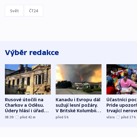
Svět
ČT24
Výběr redakce
Rusové útočili na
Kanadu i Evropu dál
Účastníci po
Charkov a Oděsu.
sužují lesní požáry.
Pride upozorň
Údery hlásí i úřady v
V Britské Kolumbii
trvající nerov
Bělgorodu
evakuovali tisíce lidí
společensko
08:39
před 42
m
před 5
h
včera
před 17
h
atmosféru