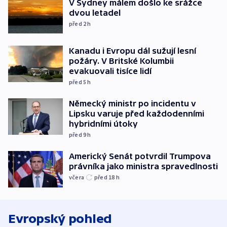
V Sydney málem došlo ke srážce
dvou letadel
před 2
h
Kanadu i Evropu dál sužují lesní
požáry. V Britské Kolumbii
evakuovali tisíce lidí
před 5
h
Německý ministr po incidentu v
Lipsku varuje před každodenními
hybridními útoky
před 9
h
Americký Senát potvrdil Trumpova
právníka jako ministra spravedlnosti
včera
před 18
h
Evropský pohled