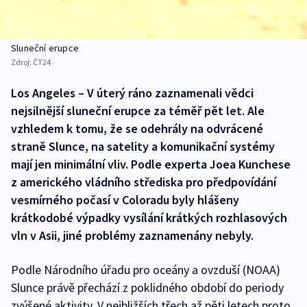
Sluneční erupce
Zdroj:
ČT24
Los Angeles – V úterý ráno zaznamenali vědci
nejsilnější sluneční erupce za téměř pět let. Ale
vzhledem k tomu, že se odehrály na odvrácené
straně Slunce, na satelity a komunikační systémy
mají jen minimální vliv. Podle experta Joea Kunchese
z amerického vládního střediska pro předpovídání
vesmírného počasí v Coloradu byly hlášeny
krátkodobé výpadky vysílání krátkých rozhlasových
vln v Asii, jiné problémy zaznamenány nebyly.
Podle Národního úřadu pro oceány a ovzduší (NOAA)
Slunce právě přechází z poklidného období do periody
zvýšené aktivity. V nejbližších třech až pěti letech proto