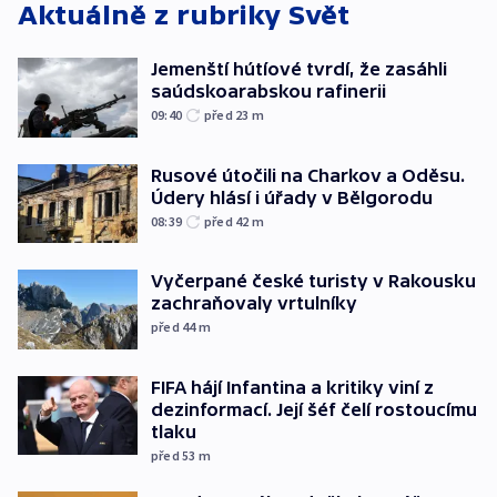
Aktuálně z rubriky
Svět
Jemenští hútíové tvrdí, že zasáhli
saúdskoarabskou rafinerii
09:40
před 23
m
Rusové útočili na Charkov a Oděsu.
Údery hlásí i úřady v Bělgorodu
08:39
před 42
m
Vyčerpané české turisty v Rakousku
zachraňovaly vrtulníky
před 44
m
FIFA hájí Infantina a kritiky viní z
dezinformací. Její šéf čelí rostoucímu
tlaku
před 53
m