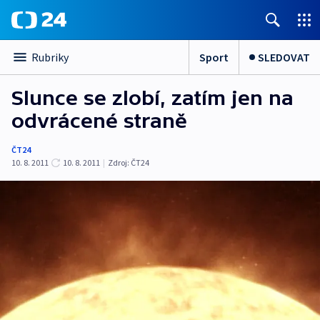
Sport
SLEDOVAT
Rubriky
Slunce se zlobí, zatím jen na
odvrácené straně
ČT24
10. 8. 2011
10. 8. 2011
|
Zdroj:
ČT24