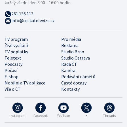
každý všední den:
8:00—16:00 hodin
261 136 113
info@ceskatelevize.cz
TV program
Pro média
Živé vysílání
Reklama
TV poplatky
Studio Brno
Teletext
Studio Ostrava
Podcasty
Rada ČT
Počasí
Kariéra
E-shop
Podávání námětů
Mobilní a TV aplikace
Časté dotazy
Vše o ČT
Kontakty
Instagram
Facebook
YouTube
X
Threads