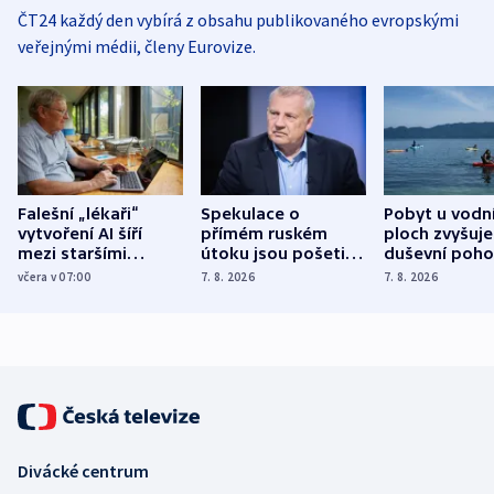
ČT24 každý den vybírá z obsahu publikovaného evropskými
veřejnými médii, členy Eurovize.
Falešní „lékaři“
Spekulace o
Pobyt u vodn
vytvoření AI šíří
přímém ruském
ploch zvyšuje
mezi staršími
útoku jsou pošetilé,
duševní poho
Poláky nebezpečné
míní estonský
ukázala
včera v 07:00
7. 8. 2026
7. 8. 2026
zdravotní rady
bezpečnostní
mezinárodní 
expert
Divácké centrum