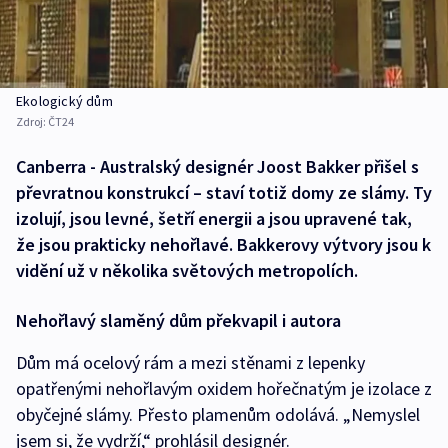
Ekologický dům
Zdroj:
ČT24
Canberra - Australský designér Joost Bakker přišel s
převratnou konstrukcí – staví totiž domy ze slámy. Ty
izolují, jsou levné, šetří energii a jsou upravené tak,
že jsou prakticky nehořlavé. Bakkerovy výtvory jsou k
vidění už v několika světových metropolích.
Nehořlavý slaměný dům překvapil i autora
Dům má ocelový rám a mezi stěnami z lepenky
opatřenými nehořlavým oxidem hořečnatým je izolace z
obyčejné slámy. Přesto plamenům odolává. „Nemyslel
jsem si, že vydrží,“ prohlásil designér.