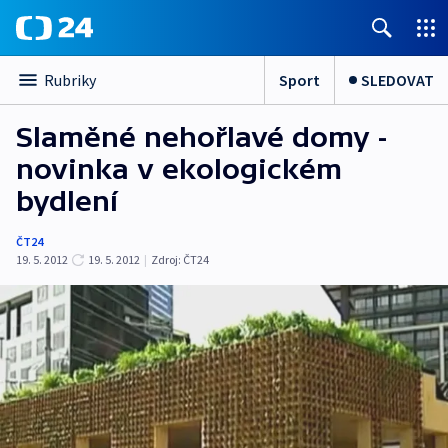
Sport
SLEDOVAT
Rubriky
Slaměné nehořlavé domy -
novinka v ekologickém
bydlení
ČT24
19. 5. 2012
19. 5. 2012
|
Zdroj:
ČT24