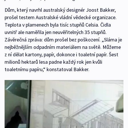
Dům, který navrhl australský designér Joost Bakker,
prošel testem Australské vládní vědecké organizace.
Teplota v plamenech byla tisíc stupňů Celsia. Čidla
uvnitř ale naměřila jen neuvěřitelných 35 stupňů.
Závěrečná zpráva: dům prošel bez poškození. „Sláma je
nejběžnějším odpadním materiálem na světě. Můžeme
z ní dělat kartony, papír, dokonce i toaletní papír. Šest
milionů hektarů lesa padne každý rok jen kvůli
toaletnímu papíru,“ konstatoval Bakker.