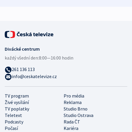
zdravotní rady
bezpečnostní
mezinárodní 
expert
Divácké centrum
každý všední den:
8:00—16:00 hodin
261 136 113
info@ceskatelevize.cz
TV program
Pro média
Živé vysílání
Reklama
TV poplatky
Studio Brno
Teletext
Studio Ostrava
Podcasty
Rada ČT
Počasí
Kariéra