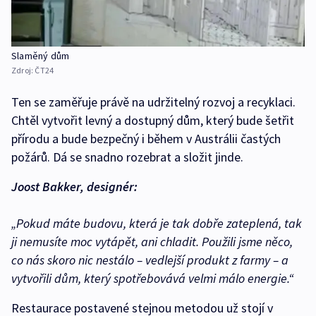
Slaměný dům
Zdroj:
ČT24
Ten se zaměřuje právě na udržitelný rozvoj a recyklaci.
Chtěl vytvořit levný a dostupný dům, který bude šetřit
přírodu a bude bezpečný i během v Austrálii častých
požárů. Dá se snadno rozebrat a složit jinde.
Joost Bakker, designér:
„Pokud máte budovu, která je tak dobře zateplená, tak
ji nemusíte moc vytápět, ani chladit. Použili jsme něco,
co nás skoro nic nestálo – vedlejší produkt z farmy – a
vytvořili dům, který spotřebovává velmi málo energie.“
Restaurace postavené stejnou metodou už stojí v