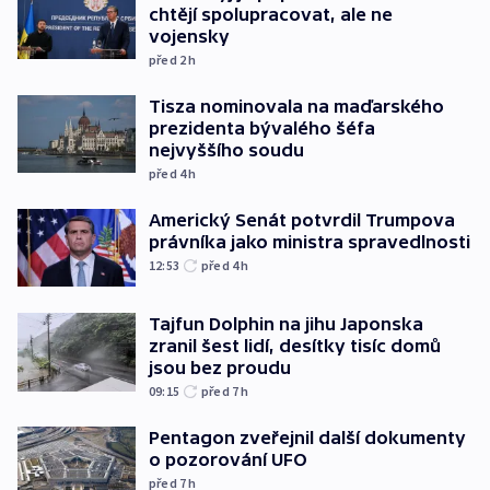
chtějí spolupracovat, ale ne
vojensky
před 2
h
Tisza nominovala na maďarského
prezidenta bývalého šéfa
nejvyššího soudu
před 4
h
Americký Senát potvrdil Trumpova
právníka jako ministra spravedlnosti
12:53
před 4
h
Tajfun Dolphin na jihu Japonska
zranil šest lidí, desítky tisíc domů
jsou bez proudu
09:15
před 7
h
Pentagon zveřejnil další dokumenty
o pozorování UFO
před 7
h