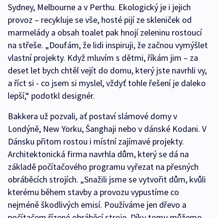
Sydney, Melbourne a v Perthu. Ekologický je i jejich
provoz – recykluje se vše, hosté pijí ze skleniček od
marmelády a obsah toalet pak hnojí zeleninu rostoucí
na střeše. „Doufám, že lidi inspiruji, že začnou vymýšlet
vlastní projekty. Když mluvím s dětmi, říkám jim – za
deset let bych chtěl vejít do domu, který jste navrhli vy,
a říct si - co jsem si myslel, vždyť tohle řešení je daleko
lepší,“ podotkl designér.
Bakkera už pozvali, ať postaví slámové domy v
Londýně, New Yorku, Šanghaji nebo v dánské Kodani. V
Dánsku přitom rostou i místní zajímavé projekty.
Architektonická firma navrhla dům, který se dá na
základě počítačového programu vyřezat na přesných
obráběcích strojích. „Snažili jsme se vytvořit dům, kvůli
kterému během stavby a provozu vypustíme co
nejméně škodlivých emisí. Používáme jen dřevo a
počítačem řízené obráběcí stroje. Díky tomu můžeme