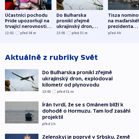
Účastníci pochodu
Do Bulharska
Tisza nomino
Pride upozorňují na
pronikl zřejmě
na maďarské
trvající nerovnosti i
ukrajinský dron,
prezidenta
společenskou
explodoval kilometr
bývalého šéf
12:02
před 38
m
13:05
před 51
m
před 4
h
atmosféru
od plynovodu
nejvyššího s
Aktuálně z rubriky
Svět
Do Bulharska pronikl zřejmě
ukrajinský dron, explodoval
kilometr od plynovodu
13:05
před 51
m
Írán tvrdí, že se s Ománem blíží k
dohodě o Hormuzu. Tam loď zasáhl
projektil
před 1
h
Zelenskyj je poprvé v Srbsku. Země