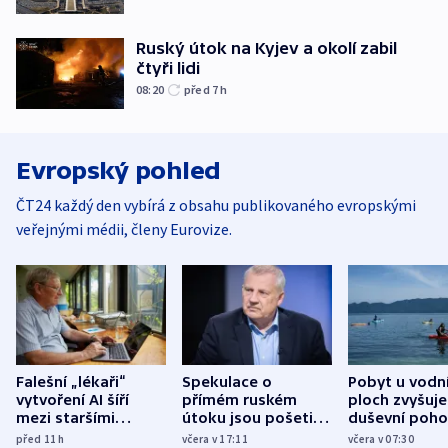
Ruský útok na Kyjev a okolí zabil
čtyři lidi
08:20
před 7
h
Evropský pohled
ČT24 každý den vybírá z obsahu publikovaného evropskými
veřejnými médii, členy Eurovize.
Falešní „lékaři“
Spekulace o
Pobyt u vodn
vytvoření AI šíří
přímém ruském
ploch zvyšuje
mezi staršími
útoku jsou pošetilé,
duševní poho
Poláky nebezpečné
míní estonský
ukázala
před 11
h
včera v 17:11
včera v 07:30