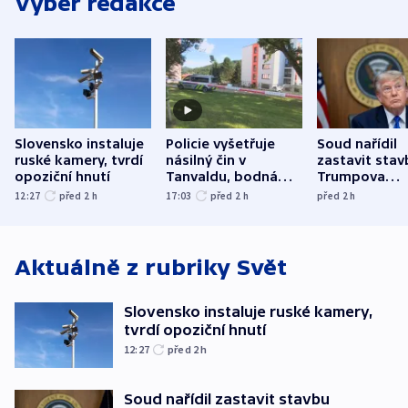
Výběr redakce
Slovensko instaluje
Policie vyšetřuje
Soud nařídil
ruské kamery, tvrdí
násilný čin v
zastavit stav
opoziční hnutí
Tanvaldu, bodná
Trumpova
zranění při něm
tanečního sá
12:27
před 2
h
17:03
před 2
h
před 2
h
utrpěli tři lidé
Aktuálně z rubriky
Svět
Slovensko instaluje ruské kamery,
tvrdí opoziční hnutí
12:27
před 2
h
Soud nařídil zastavit stavbu