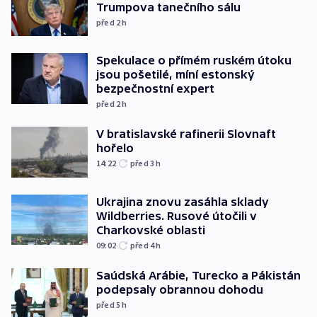
Trumpova tanečního sálu
před 2
h
Spekulace o přímém ruském útoku
jsou pošetilé, míní estonský
bezpečnostní expert
před 2
h
V bratislavské rafinerii Slovnaft
hořelo
14:22
před 3
h
Ukrajina znovu zasáhla sklady
Wildberries. Rusové útočili v
Charkovské oblasti
09:02
před 4
h
Saúdská Arábie, Turecko a Pákistán
podepsaly obrannou dohodu
před 5
h