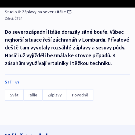
Studio 6: Záplavy na severu Itálie
Zdroj:
ČT24
Do severozápadní Itálie dorazily silné bouře. Vůbec
nejhorší situace řeší záchranáři v Lombardii. Přívalové
deště tam vyvolaly rozsáhlé záplavy a sesuvy půdy.
Hasiči už vyjížděli bezmála ke stovce případů. K
zásahům využívají vrtulníky i těžkou techniku.
ŠTÍTKY
Svět
Itálie
Záplavy
Povodně