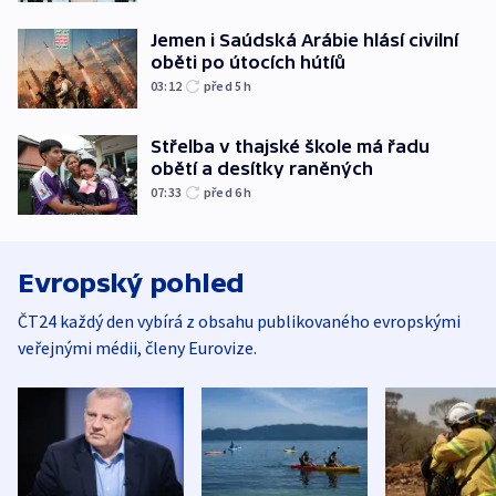
Jemen i Saúdská Arábie hlásí civilní
oběti po útocích hútíů
03:12
před 5
h
Střelba v thajské škole má řadu
obětí a desítky raněných
07:33
před 6
h
Evropský pohled
ČT24 každý den vybírá z obsahu publikovaného evropskými
veřejnými médii, členy Eurovize.