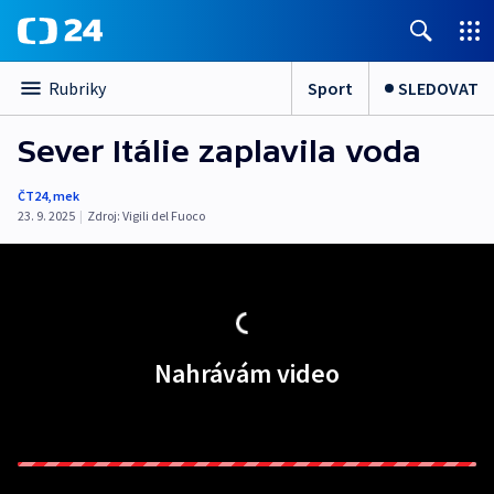
Sport
SLEDOVAT
Rubriky
Sever Itálie zaplavila voda
ČT24
,
mek
23. 9. 2025
|
Zdroj:
Vigili del Fuoco
Nahrávám video