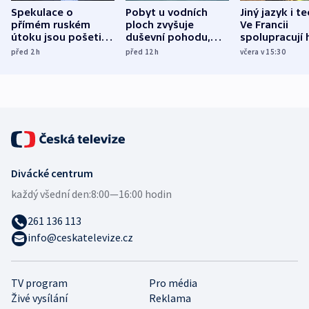
Spekulace o
Pobyt u vodních
Jiný jazyk i t
přímém ruském
ploch zvyšuje
Ve Francii
útoku jsou pošetilé,
duševní pohodu,
spolupracují h
míní estonský
ukázala
různých zemí
před 2
h
před 12
h
včera v 15:30
bezpečnostní
mezinárodní studie
expert
Divácké centrum
každý všední den:
8:00—16:00 hodin
261 136 113
info@ceskatelevize.cz
TV program
Pro média
Živé vysílání
Reklama