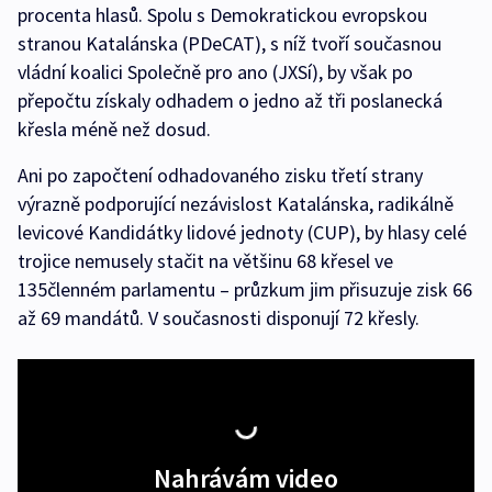
procenta hlasů. Spolu s Demokratickou evropskou
stranou Katalánska (PDeCAT), s níž tvoří současnou
vládní koalici Společně pro ano (JXSí), by však po
přepočtu získaly odhadem o jedno až tři poslanecká
křesla méně než dosud.
Ani po započtení odhadovaného zisku třetí strany
výrazně podporující nezávislost Katalánska, radikálně
levicové Kandidátky lidové jednoty (CUP), by hlasy celé
trojice nemusely stačit na většinu 68 křesel ve
135členném parlamentu – průzkum jim přisuzuje zisk 66
až 69 mandátů. V současnosti disponují 72 křesly.
Nahrávám video