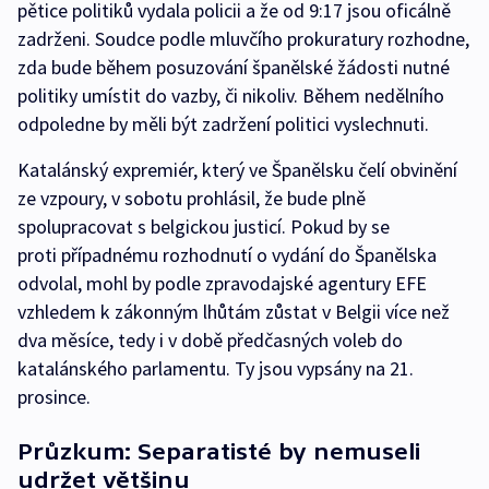
pětice politiků vydala policii a že od 9:17 jsou oficálně
zadrženi. Soudce podle mluvčího prokuratury rozhodne,
zda bude během posuzování španělské žádosti nutné
politiky umístit do vazby, či nikoliv. Během nedělního
odpoledne by měli být zadržení politici vyslechnuti.
Katalánský expremiér, který ve Španělsku čelí obvinění
ze vzpoury, v sobotu prohlásil, že bude plně
spolupracovat s belgickou justicí. Pokud by se
proti případnému rozhodnutí o vydání do Španělska
odvolal, mohl by podle zpravodajské agentury EFE
vzhledem k zákonným lhůtám zůstat v Belgii více než
dva měsíce, tedy i v době předčasných voleb do
katalánského parlamentu. Ty jsou vypsány na 21.
prosince.
Průzkum: Separatisté by nemuseli
udržet většinu