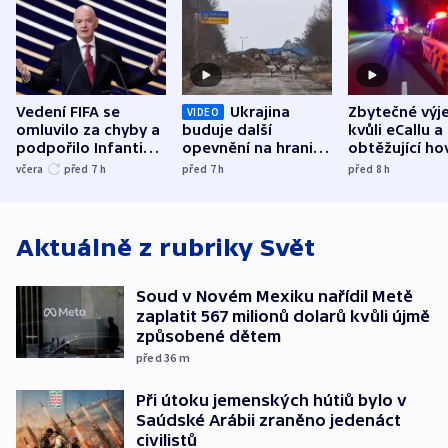
Vedení FIFA se
Ukrajina
Zbytečné výj
VIDEO
omluvilo za chyby a
buduje další
kvůli eCallu a
podpořilo Infantina.
opevnění na hranici
obtěžující ho
UEFA trvá na
s Běloruskem
zdržují záchr
včera
před 7
h
před 7
h
před 8
h
bojkotu
Aktuálně z rubriky
Svět
Soud v Novém Mexiku nařídil Metě
zaplatit 567 milionů dolarů kvůli újmě
způsobené dětem
před 36
m
Při útoku jemenských hútiů bylo v
Saúdské Arábii zraněno jedenáct
civilistů