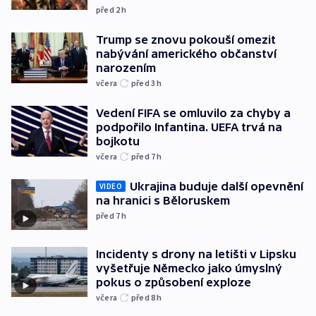
před 2
h
Trump se znovu pokouší omezit
nabývání amerického občanství
narozením
včera
před 3
h
Vedení FIFA se omluvilo za chyby a
podpořilo Infantina. UEFA trvá na
bojkotu
včera
před 7
h
Ukrajina buduje další opevnění
VIDEO
na hranici s Běloruskem
před 7
h
Incidenty s drony na letišti v Lipsku
vyšetřuje Německo jako úmyslný
pokus o způsobení exploze
včera
před 8
h