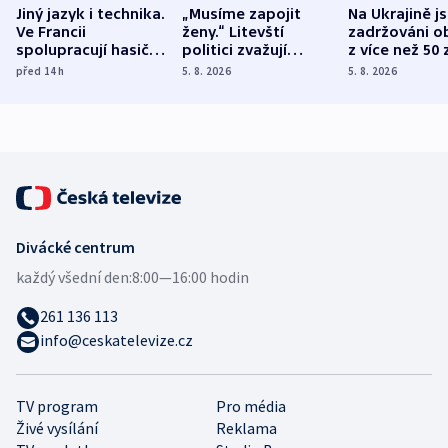
Jiný jazyk i technika.
„Musíme zapojit
Na Ukrajině j
Ve Francii
ženy.“ Litevští
zadržováni o
spolupracují hasiči z
politici zvažují
z více než 50 
různých zemí
dohodu o
Bojovali na s
před 14
h
5. 8. 2026
5. 8. 2026
demografii
Ruska
Divácké centrum
každý všední den:
8:00—16:00 hodin
261 136 113
info@ceskatelevize.cz
TV program
Pro média
Živé vysílání
Reklama