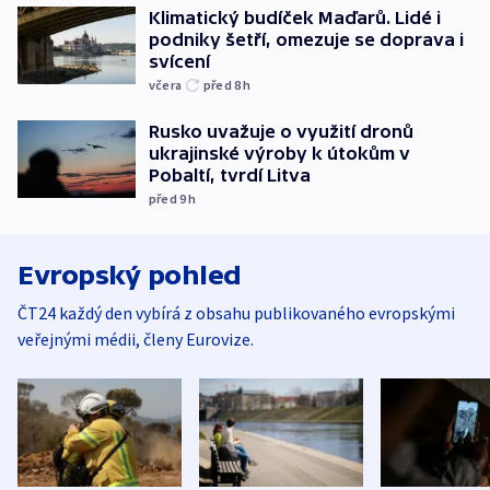
Klimatický budíček Maďarů. Lidé i
podniky šetří, omezuje se doprava i
svícení
včera
před 8
h
Rusko uvažuje o využití dronů
ukrajinské výroby k útokům v
Pobaltí, tvrdí Litva
před 9
h
Evropský pohled
ČT24 každý den vybírá z obsahu publikovaného evropskými
veřejnými médii, členy Eurovize.