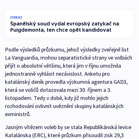
ODKAZ
Španělský soud vydal evropský zatykač na
Puigdemonta, ten chce opět kandidovat
Podle výsledků průzkumu, jehož výsledky zveřejnil list
La Vanguardia, mohou separatistické strany ve volbách
přijít o absolutní většinu, která jim v říjnu umožnila
jednostranně vyhlásit nezávislost. Anketu pro
katalánský deník provedla výzkumná agentura GAD3,
která se voličů dotazovala mezi 30. říjnem a 3.
listopadem. Tedy v době, kdy již mohlo jejich
rozhodování ovlivnit uvěznění skupiny katalánských
exministrů.
Jasným vítězem voleb by se stala Republikánská levice
Katalánska (ERC), které průzkum přisoudil zisk 29,3