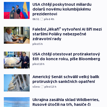
USA chtějí poskytnout miliardu
dolarů novému kolumbijskému
prezidentovi
06:51
před 4
h
Falešní „lékaři“ vytvoření AI šíří mezi
staršími Poláky nebezpečné
zdravotní rady
před 5
h
USA chtějí otestovat protiraketový
štít do konce roku, píše Bloomberg
před 10
h
Americký Senát schválil velký balík
protiruských sankčních opatření
včera
před 13
h
Ukrajina zasáhla sklad Wildberries,
Rusové útočili na trh, hasiče či