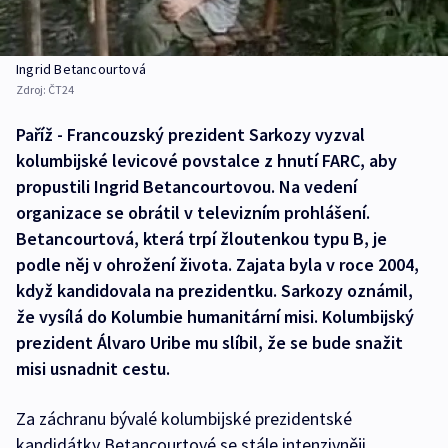
Ingrid Betancourtová
Zdroj:
ČT24
Paříž - Francouzský prezident Sarkozy vyzval
kolumbijské levicové povstalce z hnutí FARC, aby
propustili Ingrid Betancourtovou. Na vedení
organizace se obrátil v televizním prohlášení.
Betancourtová, která trpí žloutenkou typu B, je
podle něj v ohrožení života. Zajata byla v roce 2004,
když kandidovala na prezidentku. Sarkozy oznámil,
že vysílá do Kolumbie humanitární misi. Kolumbijský
prezident Álvaro Uribe mu slíbil, že se bude snažit
misi usnadnit cestu.
Za záchranu bývalé kolumbijské prezidentské
kandidátky Betancourtové se stále intenzivněji