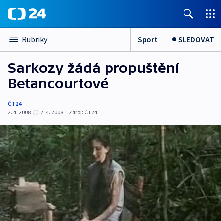
Sport
SLEDOVAT
Rubriky
Sarkozy žádá propuštění
Betancourtové
ČT24
2. 4. 2008
2. 4. 2008
|
Zdroj:
ČT24