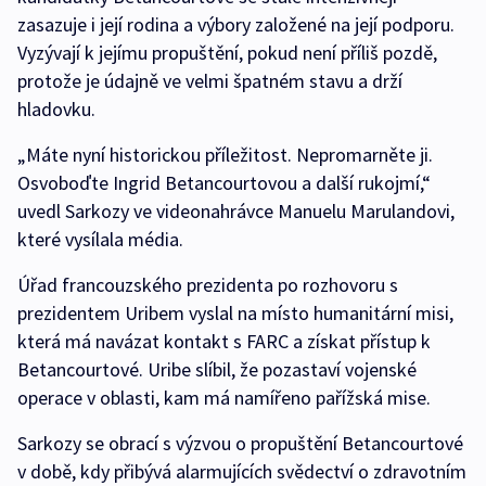
zasazuje i její rodina a výbory založené na její podporu.
Vyzývají k jejímu propuštění, pokud není příliš pozdě,
protože je údajně ve velmi špatném stavu a drží
hladovku.
„Máte nyní historickou příležitost. Nepromarněte ji.
Osvoboďte Ingrid Betancourtovou a další rukojmí,“
uvedl Sarkozy ve videonahrávce Manuelu Marulandovi,
které vysílala média.
Úřad francouzského prezidenta po rozhovoru s
prezidentem Uribem vyslal na místo humanitární misi,
která má navázat kontakt s FARC a získat přístup k
Betancourtové. Uribe slíbil, že pozastaví vojenské
operace v oblasti, kam má namířeno pařížská mise.
Sarkozy se obrací s výzvou o propuštění Betancourtové
v době, kdy přibývá alarmujících svědectví o zdravotním