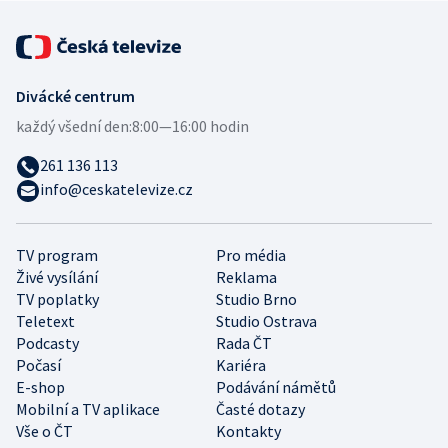
Divácké centrum
každý všední den:
8:00—16:00 hodin
261 136 113
info@ceskatelevize.cz
TV program
Pro média
Živé vysílání
Reklama
TV poplatky
Studio Brno
Teletext
Studio Ostrava
Podcasty
Rada ČT
Počasí
Kariéra
E-shop
Podávání námětů
Mobilní a TV aplikace
Časté dotazy
Vše o ČT
Kontakty