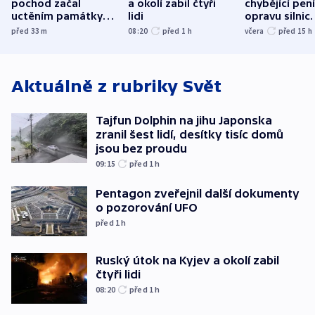
pochod začal
a okolí zabil čtyři
chybějící pen
uctěním památky
lidi
opravu silnic.
obětí berlínského
nenárokové, 
před 33
m
08:20
před 1
h
včera
před 15
h
útoku
ministerstvo
Aktuálně z rubriky
Svět
Tajfun Dolphin na jihu Japonska
zranil šest lidí, desítky tisíc domů
jsou bez proudu
09:15
před 1
h
Pentagon zveřejnil další dokumenty
o pozorování UFO
před 1
h
Ruský útok na Kyjev a okolí zabil
čtyři lidi
08:20
před 1
h