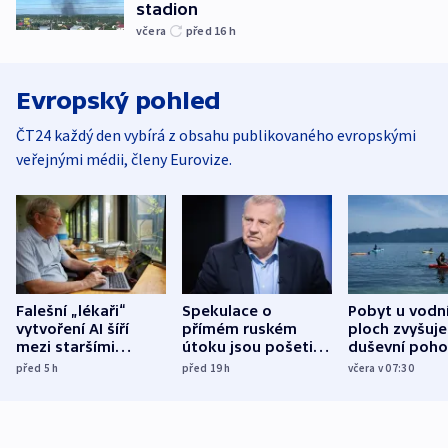
stadion
včera
před 16
h
Evropský pohled
ČT24 každý den vybírá z obsahu publikovaného evropskými
veřejnými médii, členy Eurovize.
Falešní „lékaři“
Spekulace o
Pobyt u vodn
vytvoření AI šíří
přímém ruském
ploch zvyšuje
mezi staršími
útoku jsou pošetilé,
duševní poho
Poláky nebezpečné
míní estonský
ukázala
před 5
h
před 19
h
včera v 07:30
zdravotní rady
bezpečnostní
mezinárodní 
expert