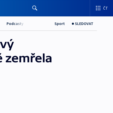
ČT
Podcasty
Sport
SLEDOVAT
ový
ě zemřela