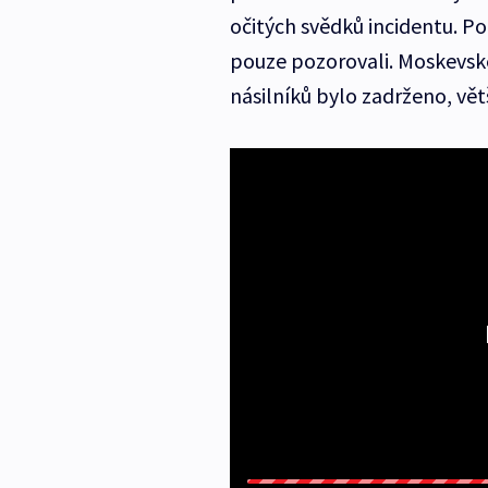
očitých svědků incidentu. Po
pouze pozorovali. Moskevské
násilníků bylo zadrženo, větš