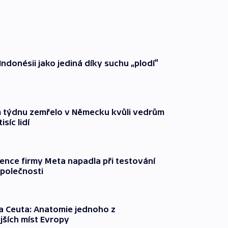
Indonésii jako jediná díky suchu „plodí“
 týdnu zemřelo v Německu kvůli vedrům
síc lidí
gence firmy Meta napadla při testování
společnosti
a Ceuta: Anatomie jednoho z
jších míst Evropy