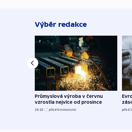
Výběr redakce
Průmyslová výroba v červnu
Evr
vzrostla nejvíce od prosince
zás
10:10
před 6
minutami
před 