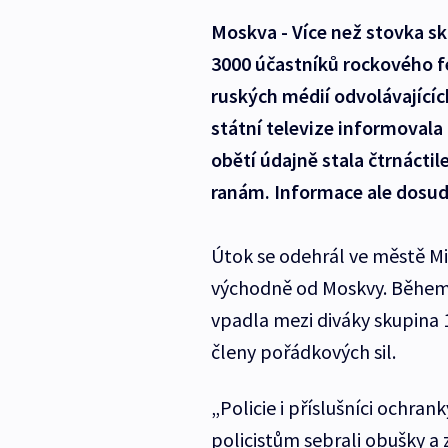
Moskva - Více než stovka sk
3000 účastníků rockového f
ruských médií odvolávajících
státní televize informovala
obětí údajně stala čtrnácti
ranám. Informace ale dosud 
Útok se odehrál ve městě Mia
východně od Moskvy. Během 
vpadla mezi diváky skupina 1
členy pořádkových sil.
„Policie i příslušníci ochran
policistům sebrali obušky a z