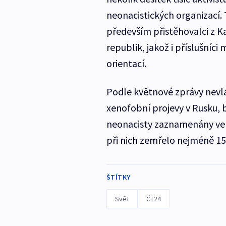
neonacistických organizací. T
především přistěhovalci z K
republik, jakož i příslušníci
orientací.
Podle květnové zprávy nevlá
xenofobní projevy v Rusku, 
neonacisty zaznamenány ve 
při nich zemřelo nejméně 15 
ŠTÍTKY
Svět
ČT24