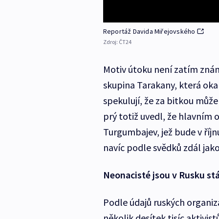
Reportáž Davida Miřejovského
Zdroj:
ČT24
Motiv útoku není zatím zná
skupina Tarakany, která okam
spekulují, že za bitkou může
prý totiž uvedl, že hlavním 
Turgumbajev, jež bude v říj
navíc podle svědků zdál jak
Neonacisté jsou v Rusku stá
Podle údajů ruských organiz
několik desítek tisíc aktivis