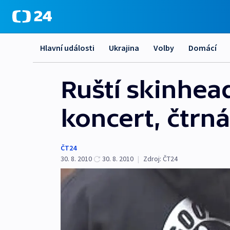
Hlavní události
Ukrajina
Volby
Domácí
Ruští skinhead
koncert, čtrná
ČT24
30. 8. 2010
30. 8. 2010
|
Zdroj:
ČT24