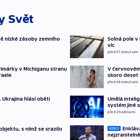
ky
Svět
ě nízké zásoby zemního
Solná pole v 
víc
před 57
minutami
rimárky v Michiganu stranu
V červnovém
raele
skoro deset ti
před 59
minutami
. Ukrajina hlásí oběti
Umělá inteli
systém jiné 
před 2
hodinami
Enkláv
bjektu, s nímž se srazilo
VIDEO
nejzranitelně