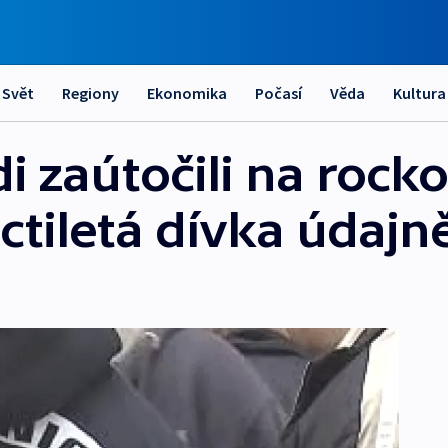
Svět
Regiony
Ekonomika
Počasí
Věda
Kultura
i zaútočili na rock
ctiletá dívka údajn