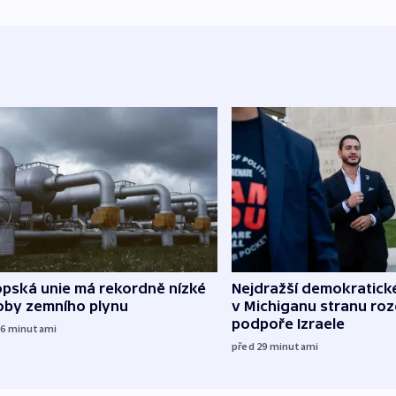
opská unie má rekordně nízké
Nejdražší demokratick
oby zemního plynu
v Michiganu stranu rozd
podpoře Izraele
16
minutami
před 29
minutami