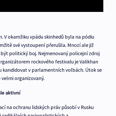
m. V okamžiku vpádu skinhedů byla na pódiu
žitě své vystoupení přerušila. Mnozí ale již
 být politický boj. Nejmenovaný policejní zdroj
organizátorem rockového festivalu je Valikhan
nu kandidovat v parlamentních volbách. Útok se
o velmi organizovaný.
le aktivní
ací na ochranu lidských práv působí v Rusku
tů radikálních nacionalistických a