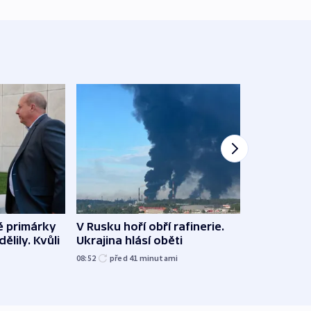
é primárky
V Rusku hoří obří rafinerie.
Němec
ělily. Kvůli
Ukrajina hlásí oběti
s ním
letiš
08:52
před 41
minutami
před 4