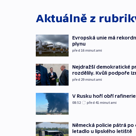
Aktuálně z rubri
Evropská unie má rekordn
plynu
před 16
minutami
Nejdražší demokratické p
rozdělily. Kvůli podpoře Iz
před 29
minutami
V Rusku hoří obří rafinerie
08:52
před 41
minutami
Německá policie pátrá po o
letadlo u lipského letiště