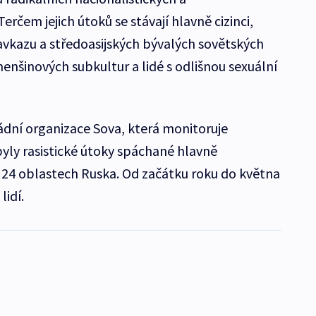
erčem jejich útoků se stávají hlavně cizinci,
avkazu a středoasijských bývalých sovětských
 menšinových subkultur a lidé s odlišnou sexuální
dní organizace Sova, která monitoruje
byly rasistické útoky spáchané hlavně
24 oblastech Ruska. Od začátku roku do května
lidí.