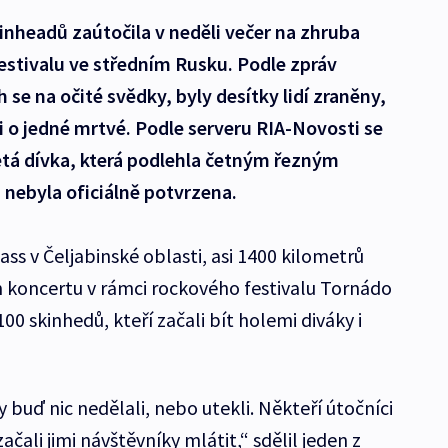
inheadů zaútočila v neděli večer na zhruba
estivalu ve středním Rusku. Podle zpráv
 se na očité svědky, byly desítky lidí zraněny,
 i o jedné mrtvé. Podle serveru RIA-Novosti se
letá dívka, která podlehla četným řezným
nebyla oficiálně potvrzena.
ss v Čeljabinské oblasti, asi 1400 kilometrů
koncertu v rámci rockového festivalu Tornádo
00 skinhedů, kteří začali bít holemi diváky i
ky buď nic nedělali, nebo utekli. Někteří útočníci
ačali jimi návštěvníky mlátit,“ sdělil jeden z