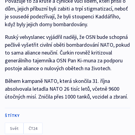
Považuje to za kruté a cynické vůči lidem, kteří přišli o
dům, jejich příbuzní byli zabiti a trpí stigmatizací, neboť
je sousedé podezřívají, že byli stoupenci Kaddáfího,
když byly jejich domy bombardovány.
Ruský velvyslanec vyjádřil naději, že OSN bude schopná
pečlivě vyšetřit civilní oběti bombardování NATO, pokud
to sama aliance neučiní. Čurkin rovněž kritizoval
generálního tajemníka OSN Pan Ki-muna za podporu
postoje aliance o nulových obětech na životech.
Během kampaně NATO, která skončila 31. října
absolvovala letadla NATO 26 tisíc letů, včetně 9600
útočných misí. Zničila přes 1000 tanků, vozidel a zbraní.
ŠTÍTKY
Svět
ČT24