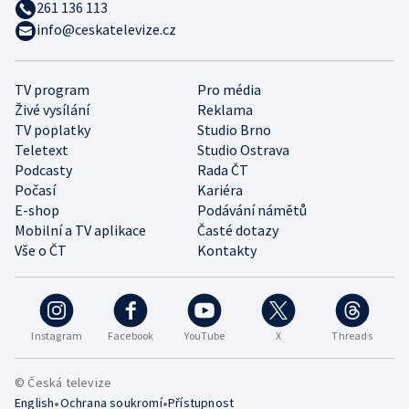
261 136 113
info@ceskatelevize.cz
TV program
Pro média
Živé vysílání
Reklama
TV poplatky
Studio Brno
Teletext
Studio Ostrava
Podcasty
Rada ČT
Počasí
Kariéra
E-shop
Podávání námětů
Mobilní a TV aplikace
Časté dotazy
Vše o ČT
Kontakty
Instagram
Facebook
YouTube
X
Threads
© Česká televize
•
•
English
Ochrana soukromí
Přístupnost