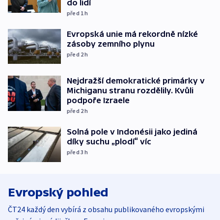
do lidí
před 1
h
Evropská unie má rekordně nízké
zásoby zemního plynu
před 2
h
Nejdražší demokratické primárky v
Michiganu stranu rozdělily. Kvůli
podpoře Izraele
před 2
h
Solná pole v Indonésii jako jediná
díky suchu „plodí“ víc
před 3
h
Evropský pohled
ČT24 každý den vybírá z obsahu publikovaného evropskými