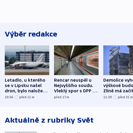
Výběr redakce
Letadlo, u kterého
Rencar neuspěl u
Demolice vyh
se v Lipsku našel
Nejvyššího soudu.
výškové budo
dron, bylo naložené
Vleklý spor s DPP o
Zlíně má začí
municí, píší média
reklamní plochu
odpoledne
10:56
před 11
m
před 27
m
12:29
před 31
končí
Aktuálně z rubriky
Svět