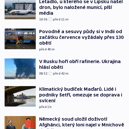
Letadlo, u kterého se v Lipsku našel
dron, bylo naložené municí, píší
média
10:56
před 11
m
Povodně a sesuvy půdy si v Indii od
začátku července vyžádaly přes 130
obětí
před 40
m
V Rusku hoří obří rafinerie. Ukrajina
hlásí oběti
08:52
před 42
m
Klimatický budíček Maďarů. Lidé i
podniky šetří, omezuje se doprava i
svícení
před 1
h
Německý soud uložil doživotí
Afghánci, který loni najel v Mnichově