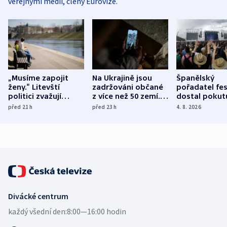
veřejnými médii, členy Eurovize.
„Musíme zapojit
Na Ukrajině jsou
Španělský
ženy.“ Litevští
zadržováni občané
pořadatel fes
politici zvažují
z více než 50 zemí.
dostal pokut
dohodu o
Bojovali na straně
nekalé prakti
před 21
h
před 23
h
4. 8. 2026
demografii
Ruska
Divácké centrum
každý všední den:
8:00—16:00 hodin