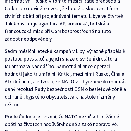
informativní. Rusko v tomto měsíci Radě předsedá a
Čurkin pro novináře uvedl, že hodlá diskutovat téma
civilních obětí při projednávání tématu Libye ve čtvrtek.
Jak konstatuje agentura AP, americká, britská a
francouzská mise při OSN bezprostředně na tuto
žádost neodpověděly.
Sedmiměsíční letecká kampaň v Libyi výrazně přispěla k
postupu povstalců a jejich snaze o svržení diktátora
Muammara Kaddáfího. Samotná aliance operaci
hodnotí jako triumfální. Kritici, mezi nimi Rusko, Čína a
Africká unie, ale tvrdili, že NATO v Libyi zneužilo mandát
daný rezolucí Rady bezpečnosti OSN o bezletové zóně a
ochraně libyjského obyvatelstva k nastolení změny
režimu.
Podle Čurkina je tvrzení, že NATO nezpůsobilo žádné
oběti na životech nedůvěryhodné a také nepravdivé.