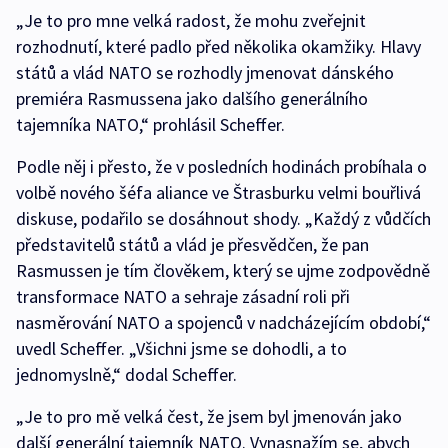
„Je to pro mne velká radost, že mohu zveřejnit
rozhodnutí, které padlo před několika okamžiky. Hlavy
států a vlád NATO se rozhodly jmenovat dánského
premiéra Rasmussena jako dalšího generálního
tajemníka NATO,“ prohlásil Scheffer.
Podle něj i přesto, že v posledních hodinách probíhala o
volbě nového šéfa aliance ve Štrasburku velmi bouřlivá
diskuse, podařilo se dosáhnout shody. „Každý z vůdčích
představitelů států a vlád je přesvědčen, že pan
Rasmussen je tím člověkem, který se ujme zodpovědně
transformace NATO a sehraje zásadní roli při
nasměrování NATO a spojenců v nadcházejícím období,“
uvedl Scheffer. „Všichni jsme se dohodli, a to
jednomyslně,“ dodal Scheffer.
„Je to pro mě velká čest, že jsem byl jmenován jako
další generální tajemník NATO. Vynasnažím se, abych