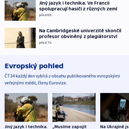
Jiný jazyk i technika. Ve Francii
spolupracují hasiči z různých zemí
před 6
h
Na Cambridgeské univerzitě skončil
profesor obviněný z plagiátorství
před 7
h
Evropský pohled
ČT24 každý den vybírá z obsahu publikovaného evropskými
veřejnými médii, členy Eurovize.
Jiný jazyk i technika.
„Musíme zapojit
Na Ukrajině j