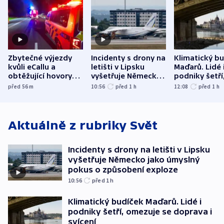
Zbytečné výjezdy
Incidenty s drony na
Klimatický b
kvůli eCallu a
letišti v Lipsku
Maďarů. Lidé 
obtěžující hovory
vyšetřuje Německo
podniky šetří
zdržují záchranáře
jako úmyslný pokus
omezuje se d
před 56
m
10:56
před 1
h
12:08
před 1
h
o způsobení
i svícení
exploze
Aktuálně z rubriky
Svět
Incidenty s drony na letišti v Lipsku
vyšetřuje Německo jako úmyslný
pokus o způsobení exploze
10:56
před 1
h
Klimatický budíček Maďarů. Lidé i
podniky šetří, omezuje se doprava i
svícení