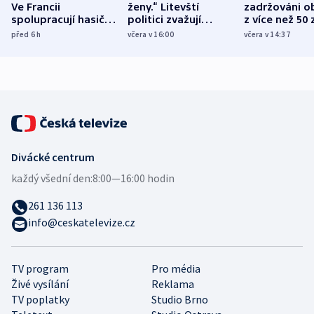
Ve Francii
ženy.“ Litevští
zadržováni o
spolupracují hasiči z
politici zvažují
z více než 50 
různých zemí
dohodu o
Bojovali na s
před 6
h
včera v 16:00
včera v 14:37
demografii
Ruska
Divácké centrum
každý všední den:
8:00—16:00 hodin
261 136 113
info@ceskatelevize.cz
TV program
Pro média
Živé vysílání
Reklama
TV poplatky
Studio Brno