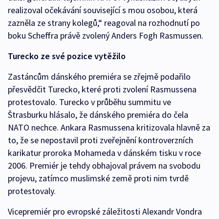
realizoval očekávání související s mou osobou, která
zazněla ze strany kolegů,“ reagoval na rozhodnutí po
boku Scheffra právě zvolený Anders Fogh Rasmussen.
Turecko ze své pozice vytěžilo
Zastáncům dánského premiéra se zřejmě podařilo
přesvědčit Turecko, které proti zvolení Rasmussena
protestovalo. Turecko v průběhu summitu ve
Štrasburku hlásalo, že dánského premiéra do čela
NATO nechce. Ankara Rasmussena kritizovala hlavně za
to, že se nepostavil proti zveřejnění kontroverzních
karikatur proroka Mohameda v dánském tisku v roce
2006. Premiér je tehdy obhajoval právem na svobodu
projevu, zatímco muslimské země proti nim tvrdě
protestovaly.
Vicepremiér pro evropské záležitosti Alexandr Vondra