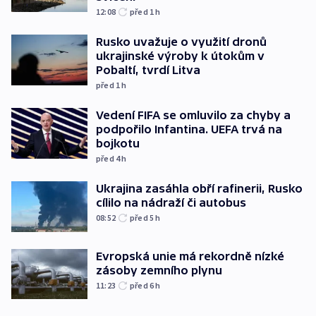
12:08
před 1
h
Rusko uvažuje o využití dronů
ukrajinské výroby k útokům v
Pobaltí, tvrdí Litva
před 1
h
Vedení FIFA se omluvilo za chyby a
podpořilo Infantina. UEFA trvá na
bojkotu
před 4
h
Ukrajina zasáhla obří rafinerii, Rusko
cílilo na nádraží či autobus
08:52
před 5
h
Evropská unie má rekordně nízké
zásoby zemního plynu
11:23
před 6
h