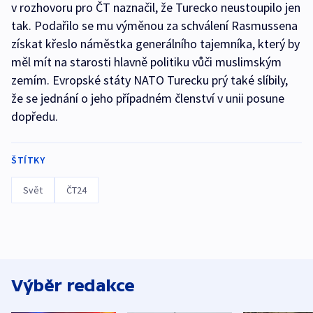
v rozhovoru pro ČT naznačil, že Turecko neustoupilo jen
tak. Podařilo se mu výměnou za schválení Rasmussena
získat křeslo náměstka generálního tajemníka, který by
měl mít na starosti hlavně politiku vůči muslimským
zemím. Evropské státy NATO Turecku prý také slíbily,
že se jednání o jeho případném členství v unii posune
dopředu.
ŠTÍTKY
Svět
ČT24
Výběr redakce