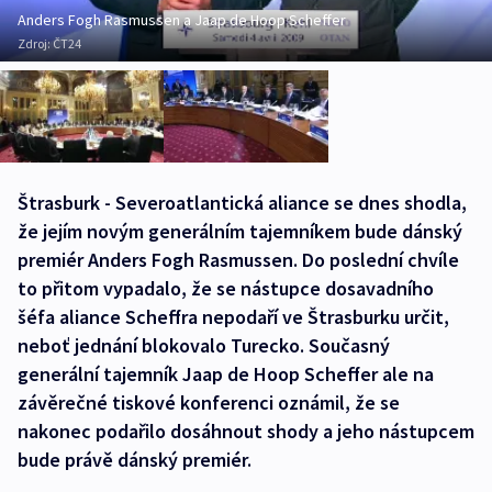
Anders Fogh Rasmussen a Jaap de Hoop Scheffer
Zdroj:
ČT24
Štrasburk - Severoatlantická aliance se dnes shodla,
že jejím novým generálním tajemníkem bude dánský
premiér Anders Fogh Rasmussen. Do poslední chvíle
to přitom vypadalo, že se nástupce dosavadního
šéfa aliance Scheffra nepodaří ve Štrasburku určit,
neboť jednání blokovalo Turecko. Současný
generální tajemník Jaap de Hoop Scheffer ale na
závěrečné tiskové konferenci oznámil, že se
nakonec podařilo dosáhnout shody a jeho nástupcem
bude právě dánský premiér.