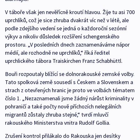
V táboře však jen nevěřícně kroutí hlavou. Žije tu asi 700
uprchlíků, což je sice zhruba dvakrát víc než v létě, ale
podle zdejšího vedení se jedná o každoroční sezónní
výkyv a nikoliv důsledek rozšíření schengenského
prostoru. „V posledních dnech zaznamenáváme nápor
médií, ale rozhodně ne uprchlíků,“ říká ředitel
uprchlického tábora Traiskirchen Franz Schabhüttl.
Bouři rozpoutaly blížící se dolnorakouské zemské volby.
Tato spolková země sousedí s Českem a Slovenskem a
strach z otevřených hranic je proto ve volbách tématem
číslo 1. „Nezaznamenali jsme žádný nárůst kriminality v
pohraničí a také počty nově příchozích nelegálních
migrantů zůstaly zhruba stejné,“ tvrdí mluvčí
rakouského Ministerstva vnitra Rudolf Gollia.
Zrušení kontrol přilákalo do Rakouska jen desítky