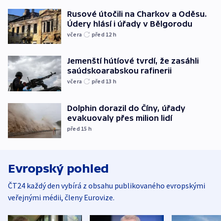
Rusové útočili na Charkov a Oděsu.
Údery hlásí i úřady v Bělgorodu
včera
před 12
h
Jemenští hútíové tvrdí, že zasáhli
saúdskoarabskou rafinerii
včera
před 13
h
Dolphin dorazil do Číny, úřady
evakuovaly přes milion lidí
před 15
h
Evropský pohled
ČT24 každý den vybírá z obsahu publikovaného evropskými
veřejnými médii, členy Eurovize.