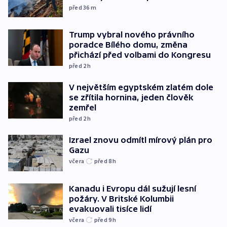
před 36
m
Trump vybral nového právního
poradce Bílého domu, změna
přichází před volbami do Kongresu
před 2
h
V největším egyptském zlatém dole
se zřítila hornina, jeden člověk
zemřel
před 2
h
Izrael znovu odmítl mírový plán pro
Gazu
včera
před 8
h
Kanadu i Evropu dál sužují lesní
požáry. V Britské Kolumbii
evakuovali tisíce lidí
včera
před 9
h