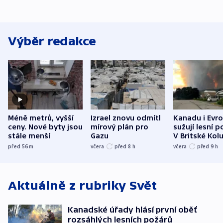
Výběr redakce
Méně metrů, vyšší
Izrael znovu odmítl
Kanadu i Evro
ceny. Nové byty jsou
mírový plán pro
sužují lesní p
stále menší
Gazu
V Britské Kol
evakuovali tis
před 56
m
včera
před 8
h
včera
před 9
h
Aktuálně z rubriky
Svět
Kanadské úřady hlásí první oběť
rozsáhlých lesních požárů