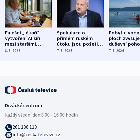
Falešní „lékaři“
Spekulace o
Pobyt u vodn
vytvoření AI šíří
přímém ruském
ploch zvyšuje
mezi staršími
útoku jsou pošetilé,
duševní poho
Poláky nebezpečné
míní estonský
ukázala
8. 8. 2026
7. 8. 2026
7. 8. 2026
zdravotní rady
bezpečnostní
mezinárodní 
expert
Divácké centrum
každý všední den:
8:00—16:00 hodin
261 136 113
info@ceskatelevize.cz