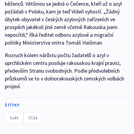
běženců. Většinou se jedná o Čečence, kteří už o azyl
požádali v Polsku, kam je teď Vídeň vyhostí. „Žádný
úbytek obyvatel v českých azylových zařízeních ve
prospěch jakékoli jiné země včetně Rakouska jsem
nepocítili,“ říká ředitel odboru azylové a migrační
politiky Ministerstva vnitra Tomáš Haišman.
Rozruch kolem nárůstu počtu žadatelů o azyl v
uprchlickém centru posiluje rakouskou krajní pravici,
především Stranu svobodných. Podle předvolebních
průzkumů se to v dolnorakouských zemských volbách
projeví.
ŠTÍTKY
Svět
ČT24