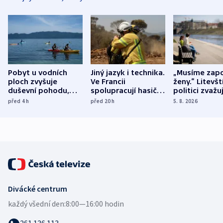
Pobyt u vodních
Jiný jazyk i technika.
„Musíme zapo
ploch zvyšuje
Ve Francii
ženy.“ Litevšt
duševní pohodu,
spolupracují hasiči z
politici zvažuj
ukázala
různých zemí
dohodu o
před 4
h
před 20
h
5. 8. 2026
mezinárodní studie
demografii
Divácké centrum
každý všední den:
8:00—16:00 hodin
261 136 113