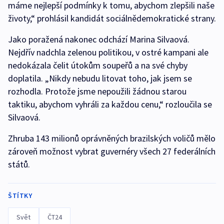
máme nejlepší podmínky k tomu, abychom zlepšili naše
životy,“ prohlásil kandidát sociálnědemokratické strany.
Jako poražená nakonec odchází Marina Silvaová.
Nejdřív nadchla zelenou politikou, v ostré kampani ale
nedokázala čelit útokům soupeřů a na své chyby
doplatila. „Nikdy nebudu litovat toho, jak jsem se
rozhodla. Protože jsme nepoužili žádnou starou
taktiku, abychom vyhráli za každou cenu,“ rozloučila se
Silvaová.
Zhruba 143 milionů oprávněných brazilských voličů mělo
zároveň možnost vybrat guvernéry všech 27 federálních
států.
ŠTÍTKY
Svět
ČT24