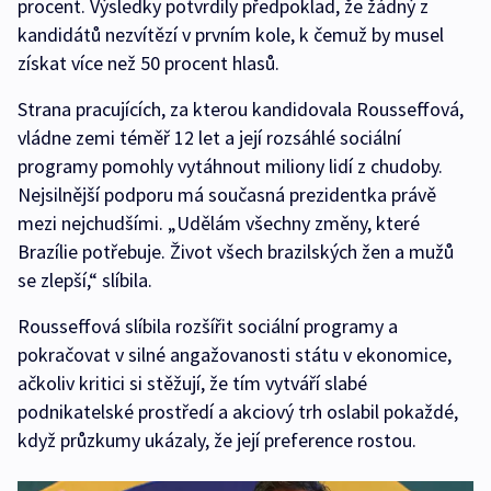
procent. Výsledky potvrdily předpoklad, že žádný z
kandidátů nezvítězí v prvním kole, k čemuž by musel
získat více než 50 procent hlasů.
Strana pracujících, za kterou kandidovala Rousseffová,
vládne zemi téměř 12 let a její rozsáhlé sociální
programy pomohly vytáhnout miliony lidí z chudoby.
Nejsilnější podporu má současná prezidentka právě
mezi nejchudšími. „Udělám všechny změny, které
Brazílie potřebuje. Život všech brazilských žen a mužů
se zlepší,“ slíbila.
Rousseffová slíbila rozšířit sociální programy a
pokračovat v silné angažovanosti státu v ekonomice,
ačkoliv kritici si stěžují, že tím vytváří slabé
podnikatelské prostředí a akciový trh oslabil pokaždé,
když průzkumy ukázaly, že její preference rostou.