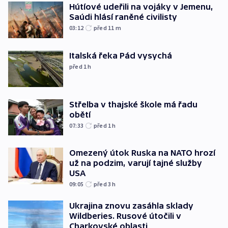
Hútíové udeřili na vojáky v Jemenu,
Saúdi hlásí raněné civilisty
03:12
před 11
m
Italská řeka Pád vysychá
před 1
h
Střelba v thajské škole má řadu
obětí
07:33
před 1
h
Omezený útok Ruska na NATO hrozí
už na podzim, varují tajné služby
USA
09:05
před 3
h
Ukrajina znovu zasáhla sklady
Wildberies. Rusové útočili v
Charkovské oblasti