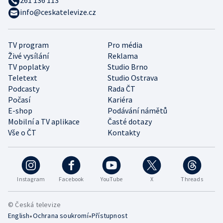
info@ceskatelevize.cz
TV program
Pro média
Živé vysílání
Reklama
TV poplatky
Studio Brno
Teletext
Studio Ostrava
Podcasty
Rada ČT
Počasí
Kariéra
E-shop
Podávání námětů
Mobilní a TV aplikace
Časté dotazy
Vše o ČT
Kontakty
Instagram
Facebook
YouTube
X
Threads
© Česká televize
•
•
English
Ochrana soukromí
Přístupnost