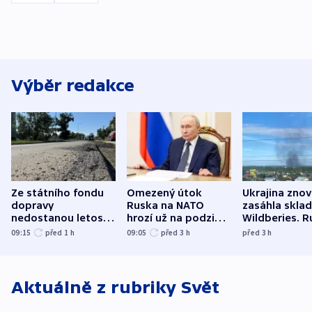
Výběr redakce
Ze státního fondu
Omezený útok
Ukrajina zno
dopravy
Ruska na NATO
zasáhla skla
nedostanou letos
hrozí už na podzim,
Wildberies. 
kraje na silnice ani
varují tajné služby
útočili v Cha
09:15
před 1
h
09:05
před 3
h
před 3
h
korunu, řekl Půta
USA
oblasti
Aktuálně z rubriky
Svět