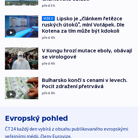
před 3
h
Lipsko je „článkem řetězce
VIDEO
ruských útoků“, míní Votápek. Dle
Kotena za tím může být kdokoli
před 4
h
V Kongu hrozí mutace eboly, obávají
se virologové
před 4
h
Bulharsko končí s cenami v levech.
Pocit zdražení přetrvává
před 4
h
Evropský pohled
ČT24 každý den vybírá z obsahu publikovaného evropskými
veřejnými médii, členy Eurovize.