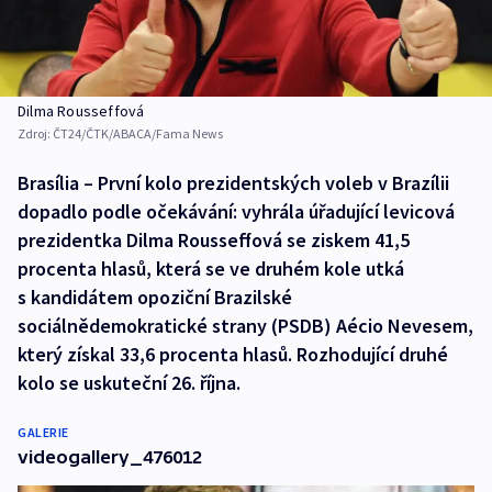
Dilma Rousseffová
Zdroj:
ČT24/ČTK/ABACA/Fama News
Brasília – První kolo prezidentských voleb v Brazílii
dopadlo podle očekávání: vyhrála úřadující levicová
prezidentka Dilma Rousseffová se ziskem 41,5
procenta hlasů, která se ve druhém kole utká
s kandidátem opoziční Brazilské
sociálnědemokratické strany (PSDB) Aécio Nevesem,
který získal 33,6 procenta hlasů. Rozhodující druhé
kolo se uskuteční 26. října.
GALERIE
videogallery_476012