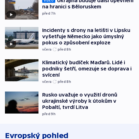
Ukrajina buduje další opevnění
VIDEO
na hranici s Běloruskem
před 7
h
Incidenty s drony na letišti v Lipsku
vyšetřuje Německo jako úmyslný
pokus o způsobení exploze
včera
před 8
h
Klimatický budíček Maďarů. Lidé i
podniky šetří, omezuje se doprava i
svícení
včera
před 8
h
Rusko uvažuje o využití dronů
ukrajinské výroby k útokům v
Pobaltí, tvrdí Litva
před 9
h
Evropský pohled