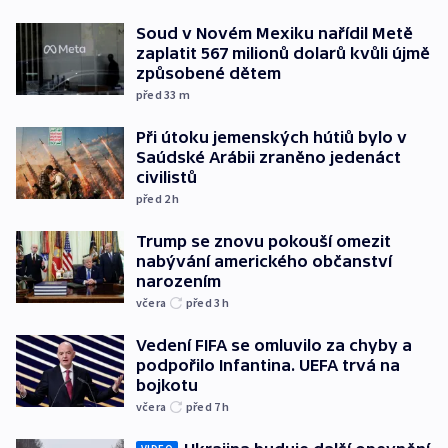
Soud v Novém Mexiku nařídil Metě
zaplatit 567 milionů dolarů kvůli újmě
způsobené dětem
před 33
m
Při útoku jemenských hútiů bylo v
Saúdské Arábii zraněno jedenáct
civilistů
před 2
h
Trump se znovu pokouší omezit
nabývání amerického občanství
narozením
včera
před 3
h
Vedení FIFA se omluvilo za chyby a
podpořilo Infantina. UEFA trvá na
bojkotu
včera
před 7
h