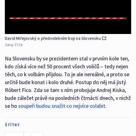
David Miřejovský o předvolebním boji na Slovensku
Zdroj:
ČT24
Na Slovensku by se prezidentem stal v prvním kole ten,
kdo získá více než 50 procent všech voličů – tedy nejen
těch, co k volbám přijdou. To je ale nereálné, a proto se
určitě bude konat i kolo druhé. Postup do něj má jistý
Róbert Fico. Zda se tam s ním probojuje Andrej Kiska,
bude záležet právě na posledních čtrnácti dnech, v nichž
se ho
soupeři budou snažit co nejvíce oslabit
.
ŠTÍTKY