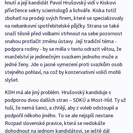
hnutí a její kandidát Pavol Hrušovský vidí v Kiskovi
přívržence sekty scientologů a lichváře. Kiska totiž
zbohatl na prodeji svých firem, které se specializovaly
na nebankovní spotřebitelské půjčky. Strana se také
snaží těsně před volbami strhnout na sebe pozornost
snahou protlačit změnu ústavy. Její tradiční téma -
podpora rodiny - by se měla v textu odrazit větou, že
manželství je jedinečným svazkem jednoho muže a
jedné ženy. Jde o jasné vymezení proti svazkům osob
stejného pohlaví, na což by konzervativní voliči mohli
slyšet.
KDH má ale jiný problém. Hrušovský kandiduje s
podporou dvou dalších stran – SDKÚ a Most-Híd. Ty už
tuší, že nemá šanci, a chtějí, aby z voleb odstoupil a
podpořil někoho jiného. To se ale nejspíš nestane.
Rozpad slovenské pravice, která se nedokáže
dohodnout na jednom kandidátovi, se ještě dál