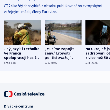
ČT24 každý den vybírá z obsahu publikovaného evropskými
veřejnými médii, členy Eurovize.
Jiný jazyk i technika.
„Musíme zapojit
Na Ukrajině j
Ve Francii
ženy.“ Litevští
zadržováni o
spolupracují hasiči z
politici zvažují
z více než 50 
různých zemí
dohodu o
Bojovali na s
před 14
h
5. 8. 2026
5. 8. 2026
demografii
Ruska
Divácké centrum