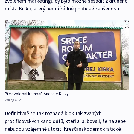
zvoleném marketingu by bylo možné sesadit z druhého
místa Kisku, který nemá žádné politické zkušenosti.
Předvolební kampaň Andreje Kisky
Zdroj:
ČT24
Definitivně se tak rozpadá blok tak zvaných
protificovských kandidátů, kteří si slibovali, že na sebe
nebudou vzájemně útočit. Křesťanskodemokratické