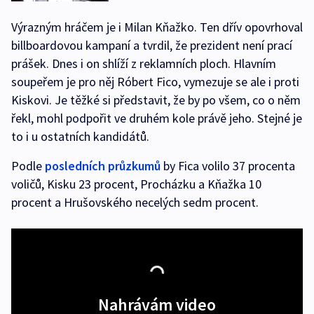
Výrazným hráčem je i Milan Kňažko. Ten dřív opovrhoval
billboardovou kampaní a tvrdil, že prezident není prací
prášek. Dnes i on shlíží z reklamních ploch. Hlavním
soupeřem je pro něj Róbert Fico, vymezuje se ale i proti
Kiskovi. Je těžké si představit, že by po všem, co o něm
řekl, mohl podpořit ve druhém kole právě jeho. Stejné je
to i u ostatních kandidátů.
Podle
posledních průzkumů
by Fica volilo 37 procenta
voličů, Kisku 23 procent, Procházku a Kňažka 10
procent a Hrušovského necelých sedm procent.
Nahrávám video