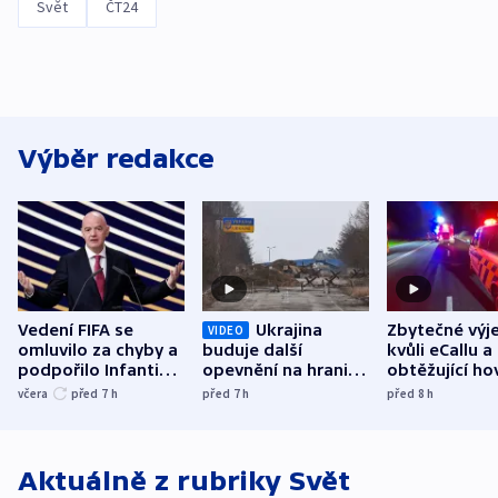
Svět
ČT24
Výběr redakce
Vedení FIFA se
Ukrajina
Zbytečné výj
VIDEO
omluvilo za chyby a
buduje další
kvůli eCallu a
podpořilo Infantina.
opevnění na hranici
obtěžující ho
UEFA trvá na
s Běloruskem
zdržují záchr
včera
před 7
h
před 7
h
před 8
h
bojkotu
Aktuálně z rubriky
Svět