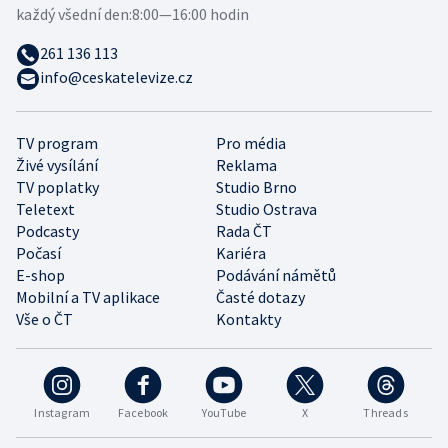
každý všední den:
8:00—16:00 hodin
261 136 113
info@ceskatelevize.cz
TV program
Pro média
Živé vysílání
Reklama
TV poplatky
Studio Brno
Teletext
Studio Ostrava
Podcasty
Rada ČT
Počasí
Kariéra
E-shop
Podávání námětů
Mobilní a TV aplikace
Časté dotazy
Vše o ČT
Kontakty
Instagram
Facebook
YouTube
X
Threads