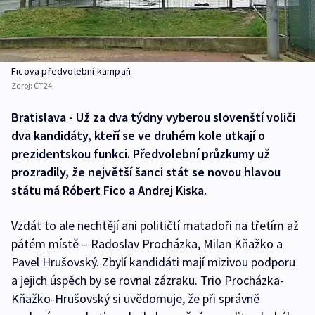
Ficova předvolební kampaň
Zdroj:
ČT24
Bratislava - Už za dva týdny vyberou slovenští voliči
dva kandidáty, kteří se ve druhém kole utkají o
prezidentskou funkci. Předvolební průzkumy už
prozradily, že největší šanci stát se novou hlavou
státu má Róbert Fico a Andrej Kiska.
Vzdát to ale nechtějí ani političtí matadoři na třetím až
pátém místě – Radoslav Procházka, Milan Kňažko a
Pavel Hrušovský. Zbylí kandidáti mají mizivou podporu
a jejich úspěch by se rovnal zázraku. Trio Procházka-
Kňažko-Hrušovský si uvědomuje, že při správně