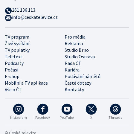
261 136 113
info@ceskatelevize.cz
TV program
Pro média
Živé vysílání
Reklama
TV poplatky
Studio Brno
Teletext
Studio Ostrava
Podcasty
Rada ČT
Počasí
Kariéra
E-shop
Podávání námětů
Mobilní a TV aplikace
Časté dotazy
Vše o ČT
Kontakty
Instagram
Facebook
YouTube
X
Threads
© Česká televize