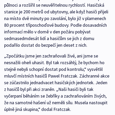
půlnoci a rozšířil se neuvěřitelnou rychlostí. Hasičská
stanice je 200 metrů od ubytovny, ale když hasiči přijeli
na místo dvě minuty po zavolání, bylo již v plamenech
80 procent tříposchoďové budovy. Podle dosavadních
informací mělo v domě v den požáru pobývat
sedmasedmdesát lidí a hasičům se jich z domu
podařilo dostat do bezpečí jen deset z nich.
„Zpočátku jsme jen zachraňovali živé, ani jsme se
nesnažili oheň uhasit. Byl tak rozsáhlý, že bychom ho
stejně nebyli schopní dostat pod kontrolu,“ vysvětlil
mluvčí místních hasičů Pawel Fratczak. Záchranné akce
se zúčastnilo jednadvacet hasičských jednotek. Jeden
z hasičů byl při akci zraněn. „Naši hasiči byli tak
vyčerpaní běháním se žebříky a zachraňováním živých,
že na samotné hašení už neměli sílu. Musela nastoupit
úplně jiná skupina,“ dodal Fratczak.