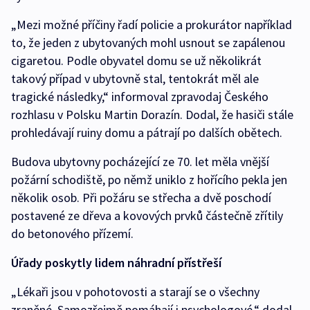
„Mezi možné příčiny řadí policie a prokurátor například
to, že jeden z ubytovaných mohl usnout se zapálenou
cigaretou. Podle obyvatel domu se už několikrát
takový případ v ubytovně stal, tentokrát měl ale
tragické následky,“ informoval zpravodaj Českého
rozhlasu v Polsku Martin Dorazín. Dodal, že hasiči stále
prohledávají ruiny domu a pátrají po dalších obětech.
Budova ubytovny pocházející ze 70. let měla vnější
požární schodiště, po němž uniklo z hořícího pekla jen
několik osob. Při požáru se střecha a dvě poschodí
postavené ze dřeva a kovových prvků částečně zřítily
do betonového přízemí.
Úřady poskytly lidem náhradní přístřeší
„Lékaři jsou v pohotovosti a starají se o všechny
zraněné. Samozřejmě pomáhají i psychologové,“ dodal