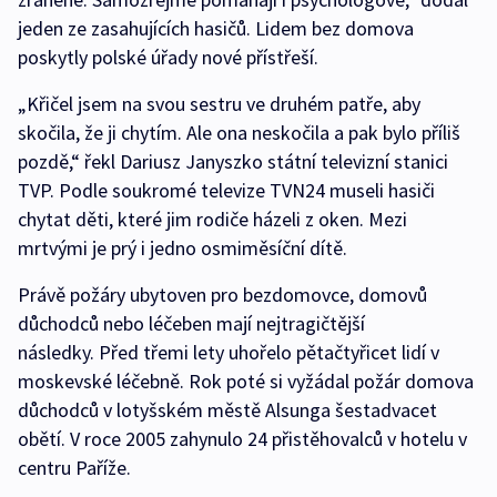
jeden ze zasahujících hasičů. Lidem bez domova
poskytly polské úřady nové přístřeší.
„Křičel jsem na svou sestru ve druhém patře, aby
skočila, že ji chytím. Ale ona neskočila a pak bylo příliš
pozdě,“ řekl Dariusz Janyszko státní televizní stanici
TVP. Podle soukromé televize TVN24 museli hasiči
chytat děti, které jim rodiče házeli z oken. Mezi
mrtvými je prý i jedno osmiměsíční dítě.
Právě požáry ubytoven pro bezdomovce, domovů
důchodců nebo léčeben mají nejtragičtější
následky. Před třemi lety uhořelo pětačtyřicet lidí v
moskevské léčebně. Rok poté si vyžádal požár domova
důchodců v lotyšském městě Alsunga šestadvacet
obětí. V roce 2005 zahynulo 24 přistěhovalců v hotelu v
centru Paříže.