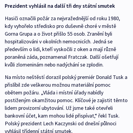
Prezident vyhlásil na další tři dny státní smutek
Hasiči označili požár za nejvražednější od roku 1980,
kdy vyhořelo středisko pro duševně choré v městě
Gorna Grupa a o život přišlo 55 osob. Zranění byli
hospitalizováni v okolních nemocnicích. Jedná se
především o lidi, kteří vyskočili z oken a mají různě
poraněná záda, poznamenal Fratczak. Další ošetřují
kvůli zlomeninám nebo nadýchání se zplodin.
Na místo neštěstí dorazil polský premiér Donald Tusk a
přislíbil zde veškerou možnou materiální pomoc
obětem požáru. „Vláda i místní úřady nabídly
postiženým okamžitou pomoc. Klíčové je zajistit těmto
lidem provizorní ubytování. Už jsme také otevřeli
bankovní účet, kam mohou lidé přispívat,“ řekl Tusk.
Polský prezident Lech Kaczynski od dnešní půlnoci
vyhlásil třídenní státní smutek.