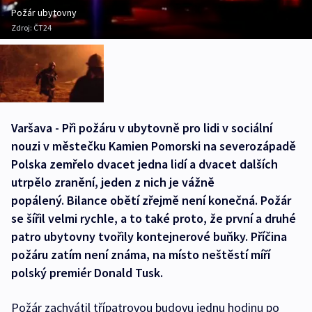
Požár ubytovny
Zdroj:
ČT24
Varšava - Při požáru v ubytovně pro lidi v sociální
nouzi v městečku Kamien Pomorski na severozápadě
Polska zemřelo dvacet jedna lidí a dvacet dalších
utrpělo zranění, jeden z nich je vážně
popálený. Bilance obětí zřejmě není konečná. Požár
se šířil velmi rychle, a to také proto, že první a druhé
patro ubytovny tvořily kontejnerové buňky. Příčina
požáru zatím není známa, na místo neštěstí míří
polský premiér Donald Tusk.
Požár zachvátil třípatrovou budovu jednu hodinu po