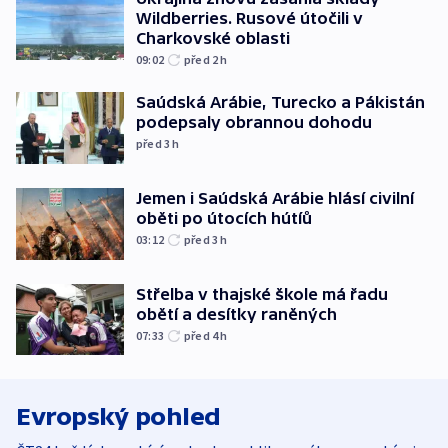
Wildberries. Rusové útočili v
Charkovské oblasti
09:02
před 2
h
Saúdská Arábie, Turecko a Pákistán
podepsaly obrannou dohodu
před 3
h
Jemen i Saúdská Arábie hlásí civilní
oběti po útocích hútíů
03:12
před 3
h
Střelba v thajské škole má řadu
obětí a desítky raněných
07:33
před 4
h
Evropský pohled