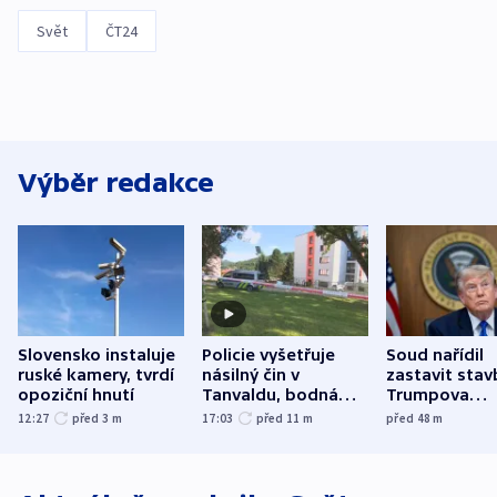
Svět
ČT24
Výběr redakce
Slovensko instaluje
Policie vyšetřuje
Soud nařídil
ruské kamery, tvrdí
násilný čin v
zastavit stav
opoziční hnutí
Tanvaldu, bodná
Trumpova
zranění při něm
tanečního sá
12:27
před 3
m
17:03
před 11
m
před 48
m
utrpěli tři lidé