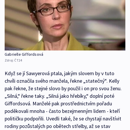
Gabrielle Giffordsová
Zdroj:
ČT24
Když se jí Sawyerová ptala, jakým slovem by v tuto
chvíli označila svého manžela, řekne „statečný“. Kelly
pak řekne, že stejné slovo by použil i on pro svou ženu.
„Silná,“ řekne taky. „Silná jako hřebíky,“ doplní poté
Giffordsová. Manželé pak prostřednictvím pořadu
poděkovali mnoha - často bezejmenným lidem - kteří
političku podpořili. Uvedli také, že se chystají navštívit
rodiny pozůstalých po obětech střelby, až se stav