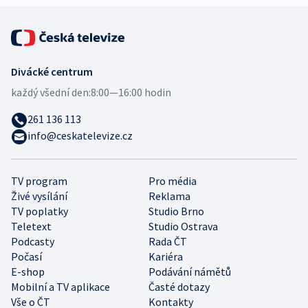
Divácké centrum
každý všední den:
8:00—16:00 hodin
261 136 113
info@ceskatelevize.cz
TV program
Pro média
Živé vysílání
Reklama
TV poplatky
Studio Brno
Teletext
Studio Ostrava
Podcasty
Rada ČT
Počasí
Kariéra
E-shop
Podávání námětů
Mobilní a TV aplikace
Časté dotazy
Vše o ČT
Kontakty