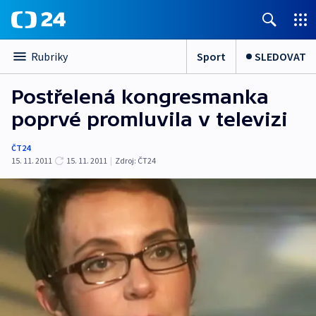
Sport
SLEDOVAT
Rubriky
Postřelená kongresmanka
poprvé promluvila v televizi
ČT24
15. 11. 2011
15. 11. 2011
|
Zdroj:
ČT24