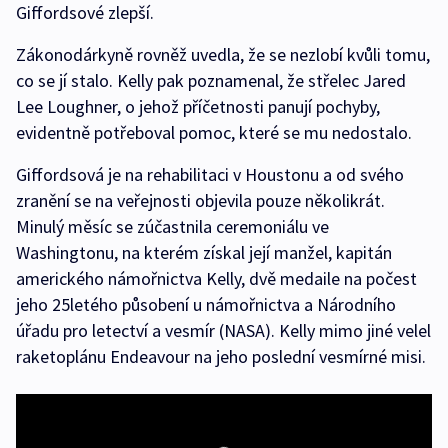
Giffordsové zlepší.
Zákonodárkyně rovněž uvedla, že se nezlobí kvůli tomu,
co se jí stalo. Kelly pak poznamenal, že střelec Jared
Lee Loughner, o jehož příčetnosti panují pochyby,
evidentně potřeboval pomoc, které se mu nedostalo.
Giffordsová je na rehabilitaci v Houstonu a od svého
zranění se na veřejnosti objevila pouze několikrát.
Minulý měsíc se zúčastnila ceremoniálu ve
Washingtonu, na kterém získal její manžel, kapitán
amerického námořnictva Kelly, dvě medaile na počest
jeho 25letého působení u námořnictva a Národního
úřadu pro letectví a vesmír (NASA). Kelly mimo jiné velel
raketoplánu Endeavour na jeho poslední vesmírné misi.