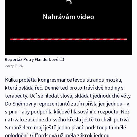
Nahrávám video
Reportáž Petry Flanderkové
Zdroj:
ČT24
Kulka prolétla kongresmance levou stranou mozku,
která ovládá řeč. Denně teď proto tráví dvě hodiny s
terapeuty. Učí se hledat slova, skládat jednoduché věty.
Do Sněmovny reprezentantů zatím přišla jen jednou - v
srpnu - aby podpořila klíčové hlasování o rozpočtu. Než
natrvalo zasedne do svého křesla ještě to chvíli potrvá.
S manželem mají ještě jedno přání: podstoupit umělé
oplodnění. Giffordsová už měla zákrok jednou