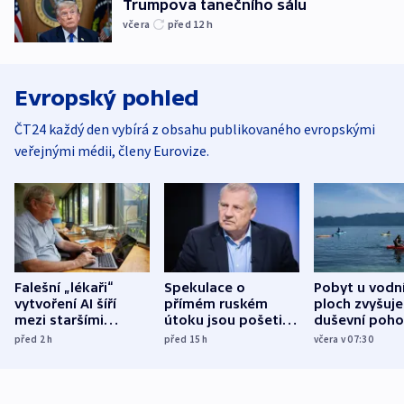
Trumpova tanečního sálu
včera
před 12
h
Evropský pohled
ČT24 každý den vybírá z obsahu publikovaného evropskými
veřejnými médii, členy Eurovize.
Falešní „lékaři“
Spekulace o
Pobyt u vodn
vytvoření AI šíří
přímém ruském
ploch zvyšuje
mezi staršími
útoku jsou pošetilé,
duševní poho
Poláky nebezpečné
míní estonský
ukázala
před 2
h
před 15
h
včera v 07:30
zdravotní rady
bezpečnostní
mezinárodní 
expert