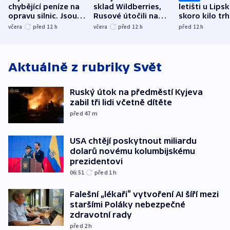
chybějící peníze na
sklad Wildberries,
letišti u Lips
opravu silnic. Jsou
Rusové útočili na
skoro kilo trh
nenárokové, namítá
trh, hasiče či
indicie ukazuj
včera
před 12
h
včera
před 12
h
před 12
h
ministerstvo
stadion
Rusko
Aktuálně z rubriky
Svět
Ruský útok na předměstí Kyjeva
zabil tři lidi včetně dítěte
před 47
m
USA chtějí poskytnout miliardu
dolarů novému kolumbijskému
prezidentovi
06:51
před 1
h
Falešní „lékaři“ vytvoření AI šíří mezi
staršími Poláky nebezpečné
zdravotní rady
před 2
h