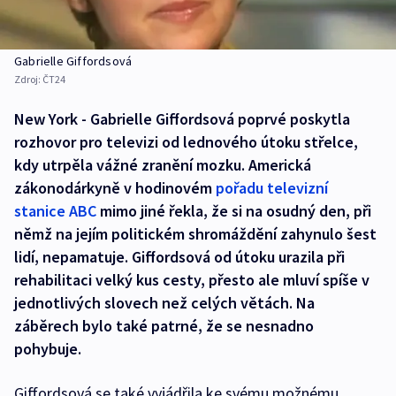
Gabrielle Giffordsová
Zdroj:
ČT24
New York - Gabrielle Giffordsová poprvé poskytla
rozhovor pro televizi od lednového útoku střelce,
kdy utrpěla vážné zranění mozku. Americká
zákonodárkyně v hodinovém
pořadu televizní
stanice ABC
mimo jiné řekla, že si na osudný den, při
němž na jejím politickém shromáždění zahynulo šest
lidí, nepamatuje. Giffordsová od útoku urazila při
rehabilitaci velký kus cesty, přesto ale mluví spíše v
jednotlivých slovech než celých větách. Na
záběrech bylo také patrné, že se nesnadno
pohybuje.
Giffordsová se také vyjádřila ke svému možnému