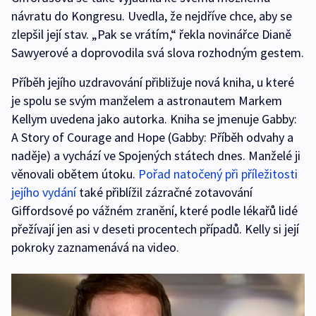
návratu do Kongresu. Uvedla, že nejdříve chce, aby se
zlepšil její stav. „Pak se vrátím,“ řekla novinářce Dianě
Sawyerové a doprovodila svá slova rozhodným gestem.
Příběh jejího uzdravování přibližuje nová kniha, u které
je spolu se svým manželem a astronautem Markem
Kellym uvedena jako autorka. Kniha se jmenuje Gabby:
A Story of Courage and Hope (Gabby: Příběh odvahy a
naděje) a vychází ve Spojených státech dnes. Manželé ji
věnovali obětem útoku.
Pořad natočený při příležitosti
jejího vydání
také přiblížil zázračné zotavování
Giffordsové po vážném zranění, které podle lékařů lidé
přežívají jen asi v deseti procentech případů. Kelly si její
pokroky zaznamenává na video.