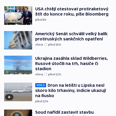
USA chtějí otestovat protiraketový
štít do konce roku, píše Bloomberg
před 6
h
Americký Senát schválil velký balík
protiruských sankčních opatření
včera
před 10
h
Ukrajina zasáhla sklad Wildberries,
Rusové útočili na trh, hasiče či
stadion
včera
před 12
h
Dron na letišti u Lipska nesl
VIDEO
skoro kilo trhaviny, indicie ukazují
na Rusko
před 12
h
Soud nařídil zastavit stavbu