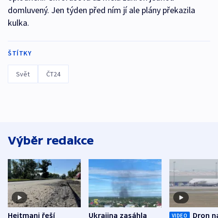
domluvený. Jen týden před ním jí ale plány překazila
kulka.
ŠTÍTKY
Svět
ČT24
Výběr redakce
Hejtmani řeší
Ukrajina zasáhla
Dron n
VIDEO