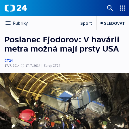
Sport
SLEDOVAT
Rubriky
Poslanec Fjodorov: V havárii
metra možná mají prsty USA
ČT24
17. 7. 2014
17. 7. 2014
|
Zdroj:
ČT24