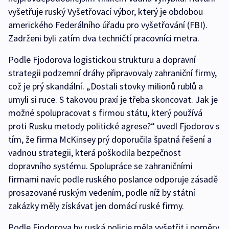
vyšetřuje ruský Vyšetřovací výbor, který je obdobou
amerického Federálního úřadu pro vyšetřování (FBI).
Zadrženi byli zatím dva techničtí pracovníci metra.
Podle Fjodorova logistickou strukturu a dopravní
strategii podzemní dráhy připravovaly zahraniční firmy,
což je prý skandální. „Dostali stovky milionů rublů a
umyli si ruce. S takovou praxí je třeba skoncovat. Jak je
možné spolupracovat s firmou státu, který používá
proti Rusku metody politické agrese?“ uvedl Fjodorov s
tím, že firma McKinsey prý doporučila špatná řešení a
vadnou strategii, která poškodila bezpečnost
dopravního systému. Spolupráce se zahraničními
firmami navíc podle ruského poslance odporuje zásadě
prosazované ruským vedením, podle níž by státní
zakázky měly získávat jen domácí ruské firmy.
Podle Fjodorova by ruská policie měla vyšetřit i poměry