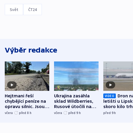
Svět
ČT24
Výběr redakce
Hejtmani řeší
Ukrajina zasáhla
Dron n
VIDEO
chybějící peníze na
sklad Wildberries,
letišti u Lips
opravu silnic. Jsou
Rusové útočili na
skoro kilo trh
nenárokové, namítá
trh, hasiče či
indicie ukazuj
včera
před 8
h
včera
před 9
h
před 9
h
ministerstvo
stadion
Rusko