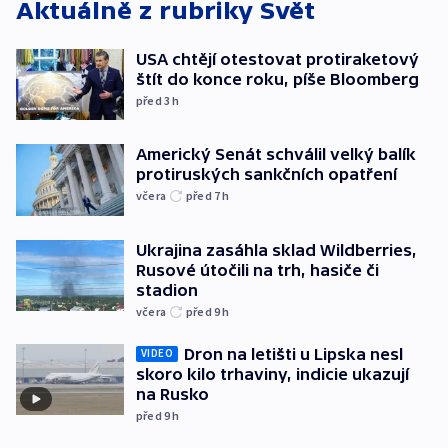
Aktuálně z rubriky
Svět
USA chtějí otestovat protiraketový
štít do konce roku, píše Bloomberg
před 3
h
Americký Senát schválil velký balík
protiruských sankčních opatření
včera
před 7
h
Ukrajina zasáhla sklad Wildberries,
Rusové útočili na trh, hasiče či
stadion
včera
před 9
h
Dron na letišti u Lipska nesl
VIDEO
skoro kilo trhaviny, indicie ukazují
na Rusko
před 9
h