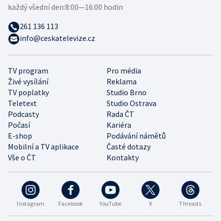
každý všední den:
8:00—16:00 hodin
261 136 113
info@ceskatelevize.cz
TV program
Pro média
Živé vysílání
Reklama
TV poplatky
Studio Brno
Teletext
Studio Ostrava
Podcasty
Rada ČT
Počasí
Kariéra
E-shop
Podávání námětů
Mobilní a TV aplikace
Časté dotazy
Vše o ČT
Kontakty
Instagram
Facebook
YouTube
X
Threads