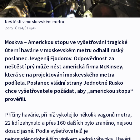
Neštěstí v moskevském metru
Zdroj:
ČT24/ČTK/AP
Moskva – Americkou stopu ve vyšetřování tragické
úterní havárie v moskevském metru odhalil ruský
poslanec Jevgenij Fjodorov. Odpovědnost za
neštěstí prý může nést americká firma McKinsey,
která se na projektování moskevského metra
podílela. Poslanec vládní strany Jednotné Rusko
chce vyšetřovatele požádat, aby „americkou stopu“
prověřili.
Příčiny havárie, při níž vykolejilo několik vagonů metra,
22 lidí zahynulo a přes 160 dalších bylo zraněno, nejsou
dosud jasné. Podle vyšetřovatelů je
nejpravděpodobnějším viníkem vadná výhybka. Havárii