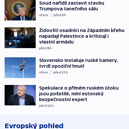
Soud nařídil zastavit stavbu
Trumpova tanečního sálu
včera
před 9
h
Židovští osadníci na Západním břehu
napadají Palestince a kritizují i
vlastní armádu
před 9
h
Slovensko instaluje ruské kamery,
tvrdí opoziční hnutí
včera
před 11
h
Spekulace o přímém ruském útoku
jsou pošetilé, míní estonský
bezpečnostní expert
před 12
h
Evropský pohled