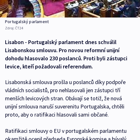
Portugalský parlament
Zdroj:
ČT24
Lisabon - Portugalský parlament dnes schválil
Lisabonskou smlouvu. Pro novou reformní unijní
dohodu hlasovalo 230 poslanců. Proti byli zástupci
levice, kteří požadovali referendum.
Lisabonská smlouva prošla u poslanců díky podpoře
vládních socialistů, pro nehlasovali jen zástupci tří
menších levicových stran. Obávají se totiž, že nová
unijní smlouva naruší suverenitu Portugalska, chtěli
proto, aby o ratifikaci hlasovali sami občané.
Ratifikaci smlouvy o EU v portugalském parlamentu
okamžitě ocenil předseda Evropské komise a bývalý