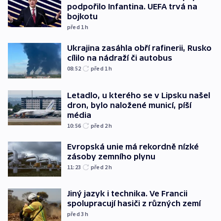
podpořilo Infantina. UEFA trvá na
bojkotu
před 1
h
Ukrajina zasáhla obří rafinerii, Rusko
cílilo na nádraží či autobus
08:52
před 1
h
Letadlo, u kterého se v Lipsku našel
dron, bylo naložené municí, píší
média
10:56
před 2
h
Evropská unie má rekordně nízké
zásoby zemního plynu
11:23
před 2
h
Jiný jazyk i technika. Ve Francii
spolupracují hasiči z různých zemí
před 3
h