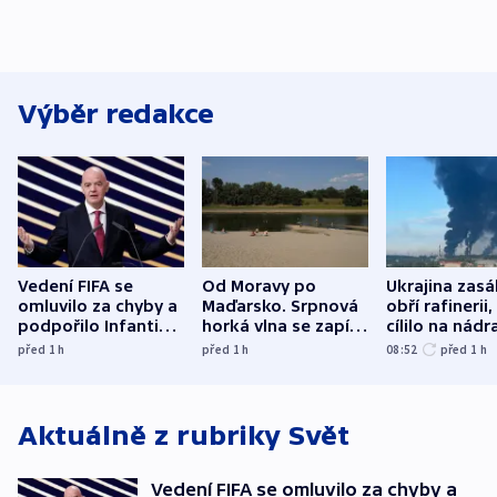
Výběr redakce
Vedení FIFA se
Od Moravy po
Ukrajina zasá
omluvilo za chyby a
Maďarsko. Srpnová
obří rafinerii
podpořilo Infantina.
horká vlna se zapíše
cílilo na nádra
UEFA trvá na
do dějin
autobus
před 1
h
před 1
h
08:52
před 1
h
bojkotu
klimatologie
Aktuálně z rubriky
Svět
Vedení FIFA se omluvilo za chyby a