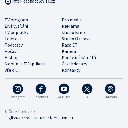
info@ceskatelevize.cz
TV program
Pro média
Živé vysílání
Reklama
TV poplatky
Studio Brno
Teletext
Studio Ostrava
Podcasty
Rada ČT
Počasí
Kariéra
E-shop
Podávání námětů
Mobilní a TV aplikace
Časté dotazy
Vše o ČT
Kontakty
Instagram
Facebook
YouTube
X
Threads
© Česká televize
•
•
English
Ochrana soukromí
Přístupnost