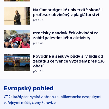
Na Cambridgeské univerzitě skončil
profesor obviněný z plagiátorství
před 3
h
Izraelský osadník čelí obvinění ze
zabití palestinského aktivisty
před 4
h
Povodně a sesuvy půdy si v Indii od
začátku července vyžádaly přes 130
obětí
před 5
h
Evropský pohled
ČT24 každý den vybírá z obsahu publikovaného evropskými
veřejnými médii, členy Eurovize.