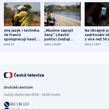
Jiný jazyk i technika.
„Musíme zapojit
Na Ukrajině j
Ve Francii
ženy.“ Litevští
zadržováni o
spolupracují hasiči z
politici zvažují
z více než 50 
různých zemí
dohodu o
Bojovali na s
před 3
h
včera v 16:00
včera v 14:37
demografii
Ruska
Divácké centrum
každý všední den:
8:00—16:00 hodin
261 136 113