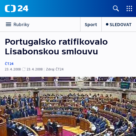
Sport
SLEDOVAT
Rubriky
Portugalsko ratifikovalo
Lisabonskou smlouvu
ČT24
23. 4. 2008
23. 4. 2008
|
Zdroj:
ČT24