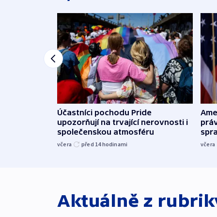
Účastníci pochodu Pride
Ame
upozorňují na trvající nerovnosti i
práv
společenskou atmosféru
spr
včera
před 14
hodinami
včera
Aktuálně z rubri