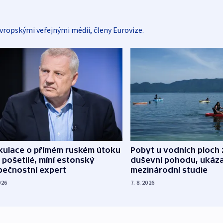
vropskými veřejnými médii, členy Eurovize.
kulace o přímém ruském útoku
Pobyt u vodních ploch 
 pošetilé, míní estonský
duševní pohodu, ukáza
pečnostní expert
mezinárodní studie
026
7. 8. 2026