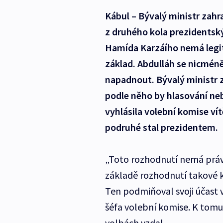
Kábul – Bývalý ministr zahr
z druhého kola prezidentský
Hamída Karzáího nemá legit
základ. Abdulláh se nicméně
napadnout. Bývalý ministr z
podle něho by hlasování neb
vyhlásila volební komise ví
podruhé stal prezidentem.
„Toto rozhodnutí nemá právn
základě rozhodnutí takové k
Ten podmiňoval svoji účast
šéfa volební komise. K tomu
volbách vzdal.