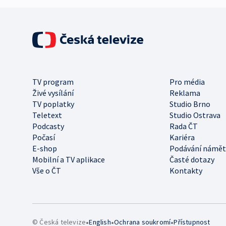
TV program
Pro média
Živé vysílání
Reklama
TV poplatky
Studio Brno
Teletext
Studio Ostrava
Podcasty
Rada ČT
Počasí
Kariéra
E-shop
Podávání námět
Mobilní a TV aplikace
Časté dotazy
Vše o ČT
Kontakty
•
•
•
© Česká televize
English
Ochrana soukromí
Přístupnost