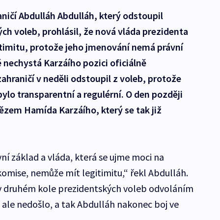
aničí Abdulláh Abdulláh, který odstoupil
ch voleb, prohlásil, že nová vláda prezidenta
imitu, protože jeho jmenování nemá právní
 nechystá Karzáího pozici oficiálně
ahraničí v neděli odstoupil z voleb, protože
ylo transparentní a regulérní. O den později
tězem Hamída Karzáího, který se tak již
í základ a vláda, která se ujme moci na
omise, nemůže mít legitimitu,“ řekl Abdulláh.
 v druhém kole prezidentských voleb odvoláním
 ale nedošlo, a tak Abdulláh nakonec boj ve