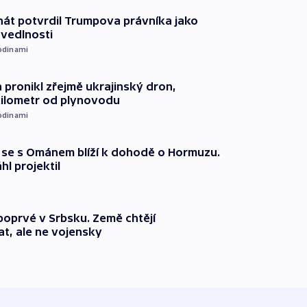
át potvrdil Trumpova právníka jako
avedlnosti
odinami
 pronikl zřejmě ukrajinský dron,
kilometr od plynovodu
odinami
že se s Ománem blíží k dohodě o Hormuzu.
l projektil
 poprvé v Srbsku. Země chtějí
t, ale ne vojensky