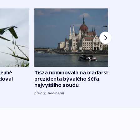
řejmě
Tisza nominovala na maďarského
Ruský
doval
prezidenta bývalého šéfa
čtyři 
nejvyššího soudu
včera
před 21
hodinami