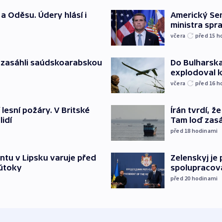
a Oděsu. Údery hlásí i
Americký Sen
ministra spr
včera
před 15
h
e zasáhli saúdskoarabskou
Do Bulharska
explodoval 
včera
před 16
h
 lesní požáry. V Britské
Írán tvrdí, 
lidí
Tam loď zasáh
před 18
hodinami
ntu v Lipsku varuje před
Zelenskyj je
 útoky
spolupracova
před 20
hodinami