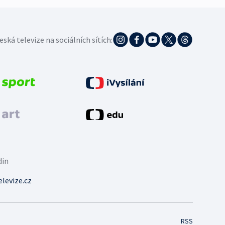
eská televize na sociálních sítích:
din
levize.cz
RSS