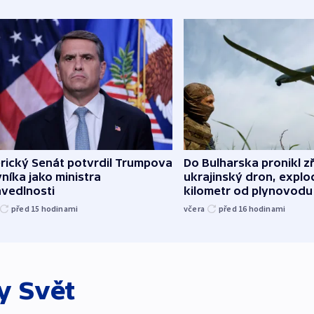
rický Senát potvrdil Trumpova
Do Bulharska pronikl z
níka jako ministra
ukrajinský dron, explo
avedlnosti
kilometr od plynovodu
před 15
hodinami
včera
před 16
hodinami
ky
Svět