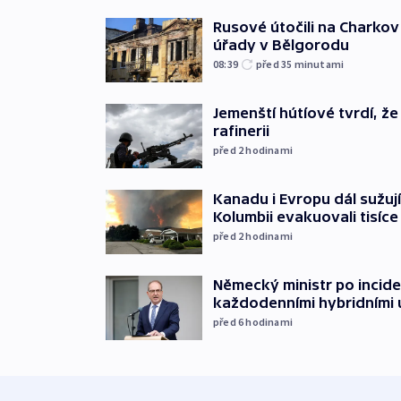
Rusové útočili na Charkov 
úřady v Bělgorodu
08:39
před 35
minutami
Jemenští hútíové tvrdí, ž
rafinerii
před 2
hodinami
Kanadu i Evropu dál sužují
Kolumbii evakuovali tisíce 
před 2
hodinami
Německý ministr po incide
každodenními hybridními
před 6
hodinami