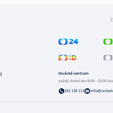
Č
Divácké centrum
ů
každý všední den:
8:00—16:00 ho
261 136 113
info@ceskate