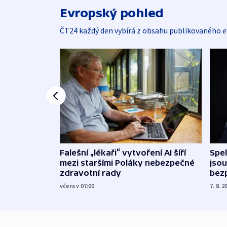
Evropský pohled
ČT24 každý den vybírá z obsahu publikovaného e
Falešní „lékaři“ vytvoření AI šíří
Spe
mezi staršími Poláky nebezpečné
jsou
zdravotní rady
bez
včera v 07:00
7. 8. 2