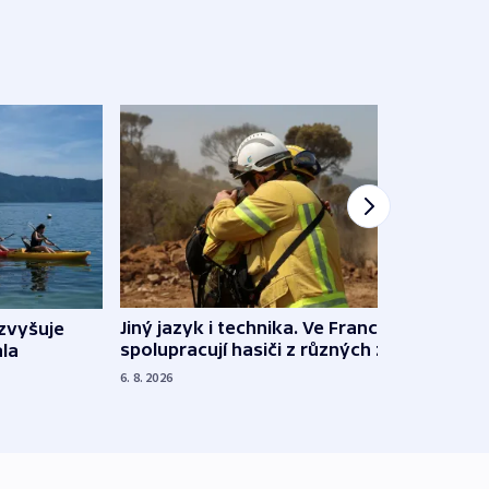
Jiný jazyk i technika. Ve Francii
zvyšuje
„Musí
spolupracují hasiči z různých zemí
la
polit
demo
6. 8. 2026
5. 8. 20