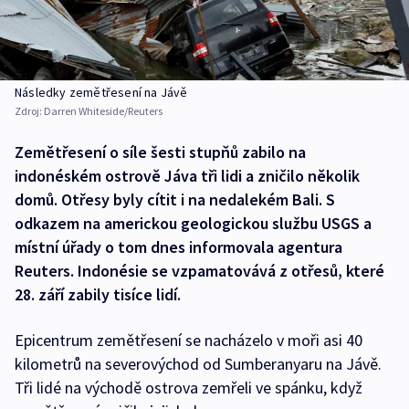
Následky zemětřesení na Jávě
Zdroj:
Darren Whiteside/Reuters
Zemětřesení o síle šesti stupňů zabilo na
indonéském ostrově Jáva tři lidi a zničilo několik
domů. Otřesy byly cítit i na nedalekém Bali. S
odkazem na americkou geologickou službu USGS a
místní úřady o tom dnes informovala agentura
Reuters. Indonésie se vzpamatovává z otřesů, které
28. září zabily tisíce lidí.
Epicentrum zemětřesení se nacházelo v moři asi 40
kilometrů na severovýchod od Sumberanyaru na Jávě.
Tři lidé na východě ostrova zemřeli ve spánku, když