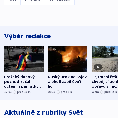
Svět
Indonésie
Zemětřesení
Výběr redakce
Pražský duhový
Ruský útok na Kyjev
Hejtmani řeší
pochod začal
a okolí zabil čtyři
chybějící pen
uctěním památky
lidi
opravu silnic.
obětí berlínského
nenárokové, 
12:02
před 16
m
08:20
před 1
h
včera
před 15
h
útoku
ministerstvo
Aktuálně z rubriky
Svět