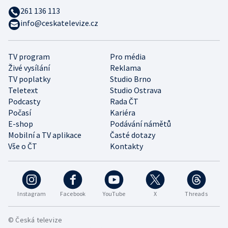
261 136 113
info@ceskatelevize.cz
TV program
Pro média
Živé vysílání
Reklama
TV poplatky
Studio Brno
Teletext
Studio Ostrava
Podcasty
Rada ČT
Počasí
Kariéra
E-shop
Podávání námětů
Mobilní a TV aplikace
Časté dotazy
Vše o ČT
Kontakty
Instagram
Facebook
YouTube
X
Threads
© Česká televize