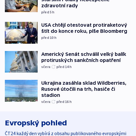
zdravotní rady
před 5
h
USA chtějí otestovat protiraketový
štít do konce roku, píše Bloomberg
před 10
h
Americký Senát schválil velký balík
protiruských sankčních opatření
včera
před 14
h
Ukrajina zasáhla sklad Wildberries,
Rusové útočili na trh, hasiče či
stadion
včera
před 16
h
Evropský pohled
ČT24 každý den vybírá z obsahu publikovaného evropskými