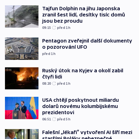
Tajfun Dolphin na jihu Japonska
zranil šest lidí, desítky tisíc domů
jsou bez proudu
09:15
před 1
h
Pentagon zveřejnil další dokumenty
o pozorování UFO
před 1
h
Ruský útok na Kyjev a okolí zabil
čtyři lidi
08:20
před 1
h
USA chtějí poskytnout miliardu
dolarů novému kolumbijskému
prezidentovi
06:51
před 5
h
Falešní „lékaři“ vytvoření AI šíří mezi
staršími Poláky nebezpečné