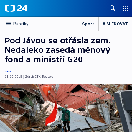
Sport
SLEDOVAT
Rubriky
Pod Jávou se otřásla zem.
Nedaleko zasedá měnový
fond a ministři G20
mas
11. 10. 2018
|
Zdroj:
ČTK
,
Reuters