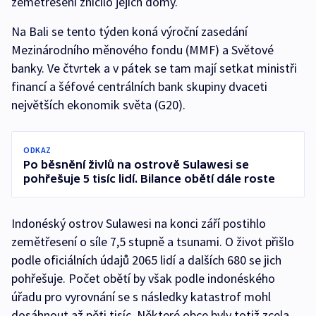
zemětřesení zničilo jejich domy.
Na Bali se tento týden koná výroční zasedání
Mezinárodního měnového fondu (MMF) a Světové
banky. Ve čtvrtek a v pátek se tam mají setkat ministři
financí a šéfové centrálních bank skupiny dvaceti
největších ekonomik světa (G20).
ODKAZ
Po běsnění živlů na ostrově Sulawesi se
pohřešuje 5 tisíc lidí. Bilance obětí dále roste
Indonéský ostrov Sulawesi na konci září postihlo
zemětřesení o síle 7,5 stupně a tsunami. O život přišlo
podle oficiálních údajů 2065 lidí a dalších 680 se jich
pohřešuje. Počet obětí by však podle indonéského
úřadu pro vyrovnání se s následky katastrof mohl
dosáhnout až pěti tisíc. Některé obce byly totiž zcela