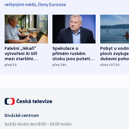
veřejnými médii, členy Eurovize.
Falešní „lékaři“
Spekulace o
Pobyt u vodn
vytvoření AI šíří
přímém ruském
ploch zvyšuje
mezi staršími
útoku jsou pošetilé,
duševní poho
Poláky nebezpečné
míní estonský
ukázala
před 5
h
před 19
h
včera v 07:30
zdravotní rady
bezpečnostní
mezinárodní 
expert
Divácké centrum
každý všední den:
8:00—16:00 hodin