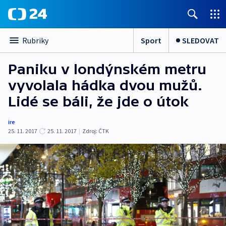
Sport
SLEDOVAT
Rubriky
Paniku v londýnském metru
vyvolala hádka dvou mužů.
Lidé se báli, že jde o útok
ire
25. 11. 2017
25. 11. 2017
|
Zdroj:
ČTK