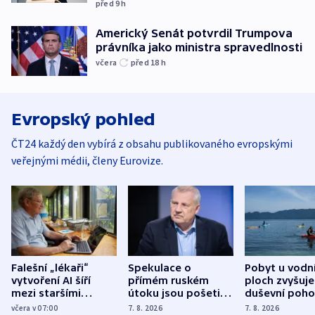
před 9
h
Americký Senát potvrdil Trumpova
právníka jako ministra spravedlnosti
včera
před 18
h
Evropský pohled
ČT24 každý den vybírá z obsahu publikovaného evropskými
veřejnými médii, členy Eurovize.
Falešní „lékaři“
Spekulace o
Pobyt u vodn
vytvoření AI šíří
přímém ruském
ploch zvyšuje
mezi staršími
útoku jsou pošetilé,
duševní poho
Poláky nebezpečné
míní estonský
ukázala
včera v 07:00
7. 8. 2026
7. 8. 2026