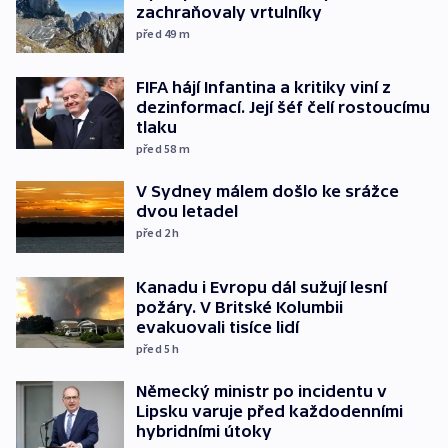
zachraňovaly vrtulníky
před 49
m
FIFA hájí Infantina a kritiky viní z
dezinformací. Její šéf čelí rostoucímu
tlaku
před 58
m
V Sydney málem došlo ke srážce
dvou letadel
před 2
h
Kanadu i Evropu dál sužují lesní
požáry. V Britské Kolumbii
evakuovali tisíce lidí
před 5
h
Německý ministr po incidentu v
Lipsku varuje před každodenními
hybridními útoky