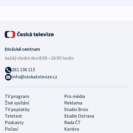
zdravotní rady
bezpečnostní
mezinárodní 
expert
Divácké centrum
každý všední den:
8:00—16:00 hodin
261 136 113
info@ceskatelevize.cz
TV program
Pro média
Živé vysílání
Reklama
TV poplatky
Studio Brno
Teletext
Studio Ostrava
Podcasty
Rada ČT
Počasí
Kariéra