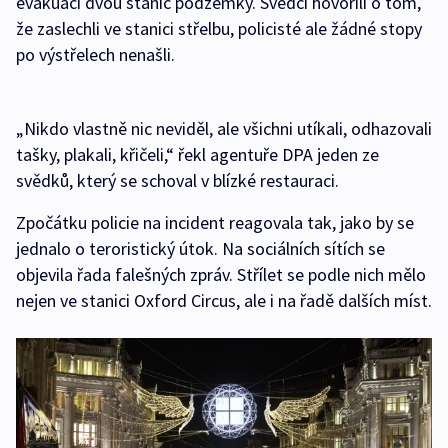
evakuaci dvou stanic podzemky. Svědci hovořili o tom,
že zaslechli ve stanici střelbu, policisté ale žádné stopy
po výstřelech nenašli.
„Nikdo vlastně nic neviděl, ale všichni utíkali, odhazovali
tašky, plakali, křičeli,“ řekl agentuře DPA jeden ze
svědků, který se schoval v blízké restauraci.
Zpočátku policie na incident reagovala tak, jako by se
jednalo o teroristický útok. Na sociálních sítích se
objevila řada falešných zpráv. Střílet se podle nich mělo
nejen ve stanici Oxford Circus, ale i na řadě dalších míst.