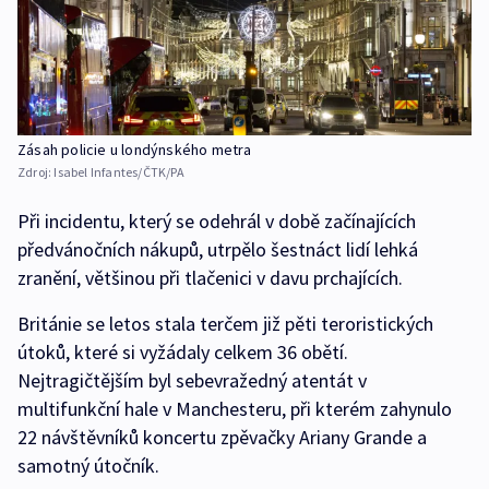
Zásah policie u londýnského metra
Zdroj:
Isabel Infantes/ČTK/PA
Při incidentu, který se odehrál v době začínajících
předvánočních nákupů, utrpělo šestnáct lidí lehká
zranění, většinou při tlačenici v davu prchajících.
Británie se letos stala terčem již pěti teroristických
útoků, které si vyžádaly celkem 36 obětí.
Nejtragičtějším byl sebevražedný atentát v
multifunkční hale v Manchesteru, při kterém zahynulo
22 návštěvníků koncertu zpěvačky Ariany Grande a
samotný útočník.