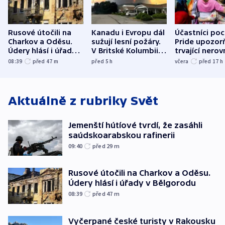
Rusové útočili na
Kanadu i Evropu dál
Účastníci po
Charkov a Oděsu.
sužují lesní požáry.
Pride upozorň
Údery hlásí i úřady v
V Britské Kolumbii
trvající nerov
Bělgorodu
evakuovali tisíce lidí
společensko
08:39
před 47
m
před 5
h
včera
před 17
h
atmosféru
Aktuálně z rubriky
Svět
Jemenští hútíové tvrdí, že zasáhli
saúdskoarabskou rafinerii
09:40
před 29
m
Rusové útočili na Charkov a Oděsu.
Údery hlásí i úřady v Bělgorodu
08:39
před 47
m
Vyčerpané české turisty v Rakousku