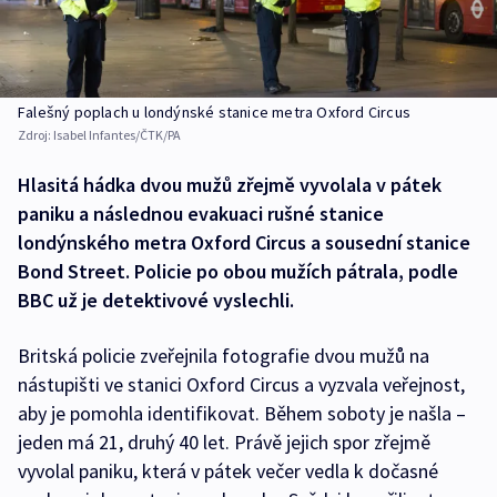
Falešný poplach u londýnské stanice metra Oxford Circus
Zdroj:
Isabel Infantes/ČTK/PA
Hlasitá hádka dvou mužů zřejmě vyvolala v pátek
paniku a následnou evakuaci rušné stanice
londýnského metra Oxford Circus a sousední stanice
Bond Street. Policie po obou mužích pátrala, podle
BBC už je detektivové vyslechli.
Britská policie zveřejnila fotografie dvou mužů na
nástupišti ve stanici Oxford Circus a vyzvala veřejnost,
aby je pomohla identifikovat. Během soboty je našla –
jeden má 21, druhý 40 let. Právě jejich spor zřejmě
vyvolal paniku, která v pátek večer vedla k dočasné