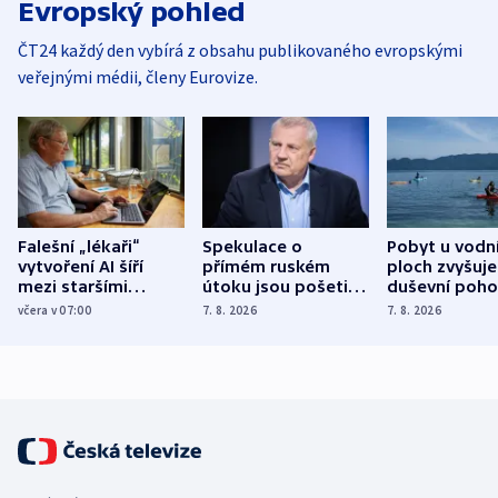
Evropský pohled
ČT24 každý den vybírá z obsahu publikovaného evropskými
veřejnými médii, členy Eurovize.
Falešní „lékaři“
Spekulace o
Pobyt u vodn
vytvoření AI šíří
přímém ruském
ploch zvyšuje
mezi staršími
útoku jsou pošetilé,
duševní poho
Poláky nebezpečné
míní estonský
ukázala
včera v 07:00
7. 8. 2026
7. 8. 2026
zdravotní rady
bezpečnostní
mezinárodní 
expert