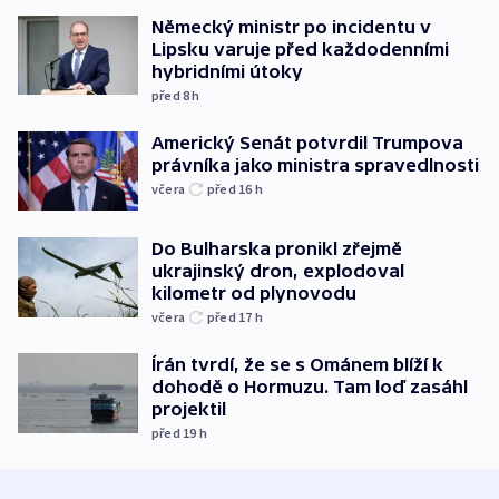
Německý ministr po incidentu v
Lipsku varuje před každodenními
hybridními útoky
před 8
h
Americký Senát potvrdil Trumpova
právníka jako ministra spravedlnosti
včera
před 16
h
Do Bulharska pronikl zřejmě
ukrajinský dron, explodoval
kilometr od plynovodu
včera
před 17
h
Írán tvrdí, že se s Ománem blíží k
dohodě o Hormuzu. Tam loď zasáhl
projektil
před 19
h