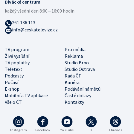
Divácké centrum
každý všední den:
8:00—16:00 hodin
261 136 113
info@ceskatelevize.cz
TV program
Pro média
Živé vysílání
Reklama
TV poplatky
Studio Brno
Teletext
Studio Ostrava
Podcasty
Rada ČT
Počasí
Kariéra
E-shop
Podávání námětů
Mobilní a TV aplikace
Časté dotazy
Vše o ČT
Kontakty
Instagram
Facebook
YouTube
X
Threads