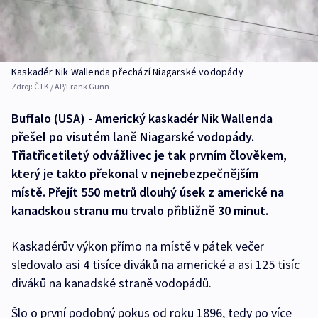
Kaskadér Nik Wallenda přechází Niagarské vodopády
Zdroj:
ČTK / AP/Frank Gunn
Buffalo (USA) - Americký kaskadér Nik Wallenda
přešel po visutém laně Niagarské vodopády.
Třiatřicetiletý odvážlivec je tak prvním člověkem,
který je takto překonal v nejnebezpečnějším
místě. Přejít 550 metrů dlouhý úsek z americké na
kanadskou stranu mu trvalo přibližně 30 minut.
Kaskadérův výkon přímo na místě v pátek večer
sledovalo asi 4 tisíce diváků na americké a asi 125 tisíc
diváků na kanadské straně vodopádů.
Šlo o první podobný pokus od roku 1896, tedy po více