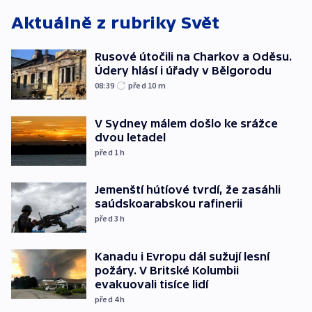
Aktuálně z rubriky
Svět
Rusové útočili na Charkov a Oděsu.
Údery hlásí i úřady v Bělgorodu
08:39
před 10
m
V Sydney málem došlo ke srážce
dvou letadel
před 1
h
Jemenští hútíové tvrdí, že zasáhli
saúdskoarabskou rafinerii
před 3
h
Kanadu i Evropu dál sužují lesní
požáry. V Britské Kolumbii
evakuovali tisíce lidí
před 4
h