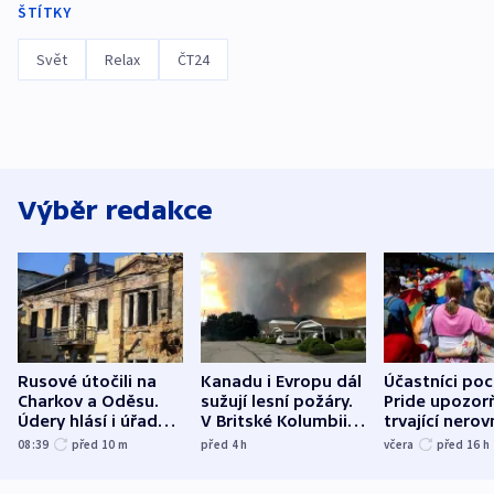
ŠTÍTKY
Svět
Relax
ČT24
Výběr redakce
Rusové útočili na
Kanadu i Evropu dál
Účastníci po
Charkov a Oděsu.
sužují lesní požáry.
Pride upozorň
Údery hlásí i úřady v
V Britské Kolumbii
trvající nerov
Bělgorodu
evakuovali tisíce lidí
společensko
08:39
před 10
m
před 4
h
včera
před 16
h
atmosféru