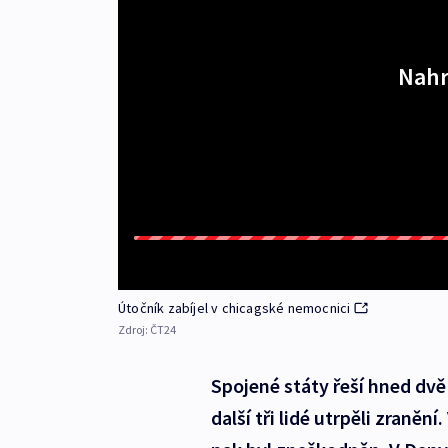
Nahr
Útočník zabíjel v chicagské nemocnici
Zdroj:
ČT24
Spojené státy řeší hned dvě 
další tři lidé utrpěli zraněn