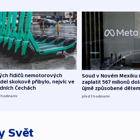
lých řidičů nemotorových
Soud v Novém Mexiku n
del skokově přibylo, nejvíc ve
zaplatit 567 milionů dol
edních Čechách
újmě způsobené děte
2
hodinami
před 3
hodinami
ky
Svět