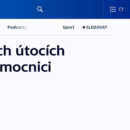
ČT
Podcasty
Sport
SLEDOVAT
ch útocích
emocnici