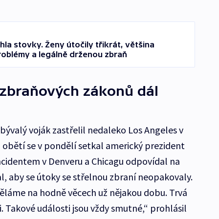
a stovky. Ženy útočily třikrát, většina
roblémy a legálně drženou zbraň
 zbraňových zákonů dál
ývalý voják zastřelil nedaleko Los Angeles v
i obětí se v pondělí setkal americký prezident
ncidentem v Denveru a Chicagu odpovídal na
l, aby se útoky se střelnou zbraní neopakovaly.
 Děláme na hodně věcech už nějakou dobu. Trvá
i. Takové události jsou vždy smutné,“ prohlásil