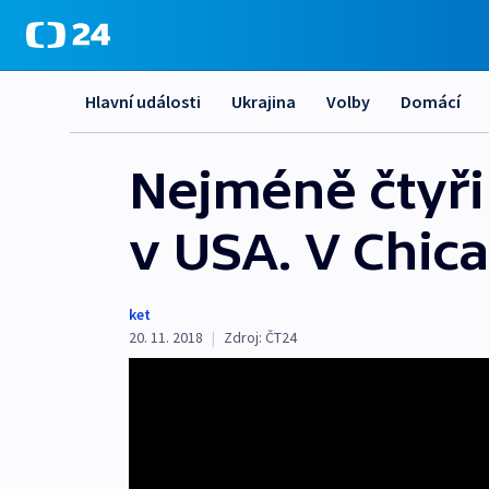
Hlavní události
Ukrajina
Volby
Domácí
Nejméně čtyři 
v USA. V Chic
ket
20. 11. 2018
|
Zdroj:
ČT24