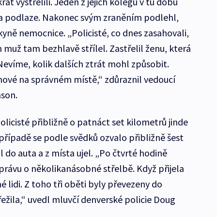
rát vystřelili. Jeden z jejich kolegů v tu dobu
na podlaze. Nakonec svým zraněním podlehl,
yně nemocnice. „Policisté, co dnes zasahovali,
 muž tam bezhlavě střílel. Zastřelil ženu, která
Nevíme, kolik dalších ztrát mohl způsobit.
dinové na správném místě,“ zdůraznil vedoucí
nson.
licisté přibližně o patnáct set kilometrů jinde
případě se podle svědků ozvalo přibližně šest
l do auta a z místa ujel. „Po čtvrté hodině
právu o několikanásobné střelbě. Když přijela
é lidi. Z toho tři oběti byly převezeny do
ežila,“ uvedl mluvčí denverské policie Doug