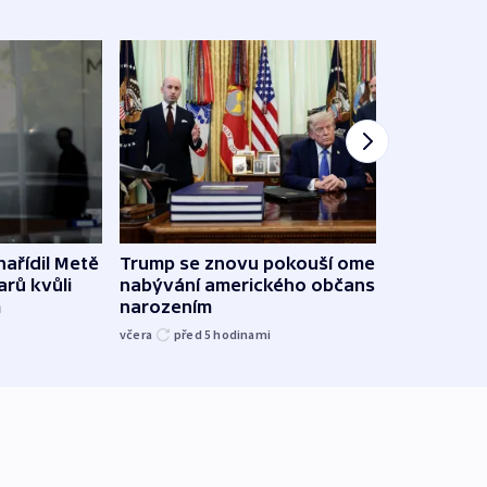
ařídil Metě
Trump se znovu pokouší omezit
Veden
arů kvůli
nabývání amerického občanství
podpo
m
narozením
bojk
včera
před 5
hodinami
včera