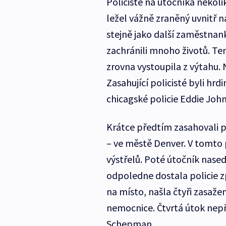
Policisté na útočníka několik
ležel vážně zraněný uvnitř 
stejně jako další zaměstnank
zachránili mnoho životů. Ten
zrovna vystoupila z výtahu. 
Zasahující policisté byli hr
chicagské policie Eddie Joh
Krátce předtím zasahovali po
– ve městě Denver. V tomto 
výstřelů. Poté útočník nased
odpoledne dostala policie z
na místo, našla čtyři zasažen
nemocnice. Čtvrtá útok nepř
Schepman.