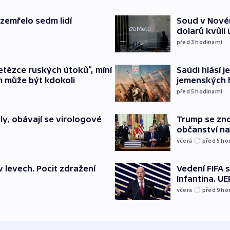
 zemřelo sedm lidí
Soud v Novém
dolarů kvůli
před 3
hodinami
etězce ruských útoků“, míní
Saúdi hlásí j
m může být kdokoli
jemenských 
před 5
hodinami
y, obávají se virologové
Trump se zn
občanství n
včera
před 5
ho
v levech. Pocit zdražení
Vedení FIFA 
Infantina. UE
včera
před 9
ho