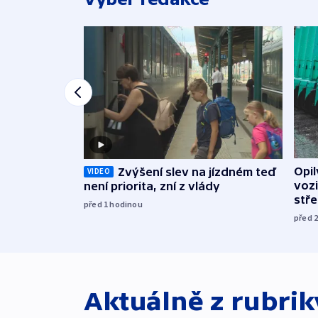
Opi
Zvýšení slev na jízdném teď
VIDEO
vozi
není priorita, zní z vlády
stř
před 1
hodinou
před 
Aktuálně z rubri