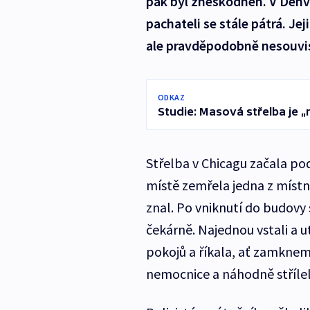
pak byl zneškodněn. V Denv
pachateli se stále pátrá. J
ale pravděpodobně nesouvis
ODKAZ
Studie: Masová střelba je „
Střelba v Chicagu začala po
místě zemřela jedna z místn
znal. Po vniknutí do budovy s
čekárně. Najednou vstali a u
pokojů a říkala, ať zamknem
nemocnice a náhodně střílel