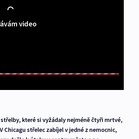
ávám video
střelby, které si vyžádaly nejméně čtyři mrtvé,
í. V Chicagu střelec zabíjel v jedné z nemocnic,