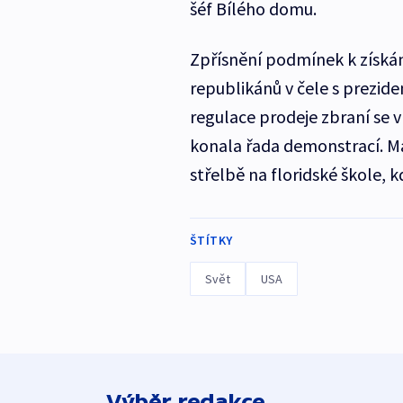
šéf Bílého domu.
Zpřísnění podmínek k získán
republikánů v čele s prezid
regulace prodeje zbraní se 
konala řada demonstrací. Ma
střelbě na floridské škole, 
ŠTÍTKY
Svět
USA
Výběr redakce