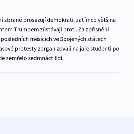
í zbraně prosazují demokrati, zatímco většina
entem Trumpem zůstávají proti. Za zpřísnění
v posledních měsících ve Spojených státech
sové protesty zorganizovali na jaře studenti po
kde zemřelo sedmnáct lidí.