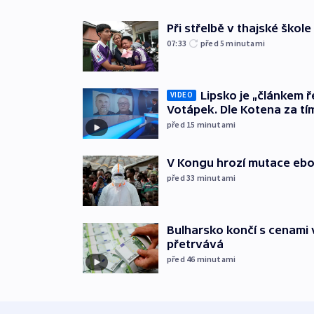
Při střelbě v thajské škole
07:33
před 5
minutami
Lipsko je „článkem ř
VIDEO
Votápek. Dle Kotena za tí
před 15
minutami
V Kongu hrozí mutace ebol
před 33
minutami
Bulharsko končí s cenami 
přetrvává
před 46
minutami