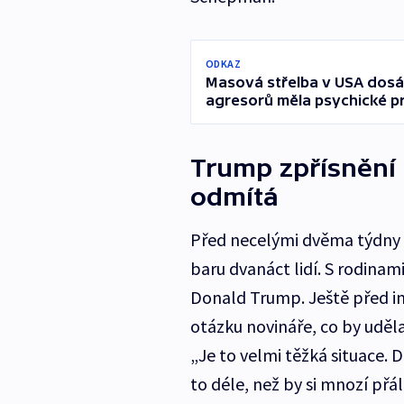
ODKAZ
Masová střelba v USA dosáhl
agresorů měla psychické p
Trump zpřísnění
odmítá
Před necelými dvěma týdny b
baru dvanáct lidí. S rodinam
Donald Trump. Ještě před i
otázku novináře, co by uděla
„Je to velmi těžká situace.
to déle, než by si mnozí přál