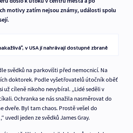
eru došlo k útoku v centru města a po
ejich motivy zatím nejsou známy, události spolu
ejí.
nakažlivá“, v USA jí nahrávají dostupné zbraně
dle svědků na parkovišti před nemocnicí. Na
ích doktorek. Podle vyšetřovatelů útočník oběť
i už cíleně nikoho nevybíral. „Lidé seděli v
tíkali. Ochranka se nás snažila nasměrovat do
e dveře. Byl tam chaos. Prostě vešel do
,“ uvedl jeden ze svědků James Gray.