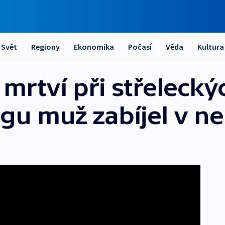
Svět
Regiony
Ekonomika
Počasí
Věda
Kultura
mrtví při střelecký
agu muž zabíjel v n