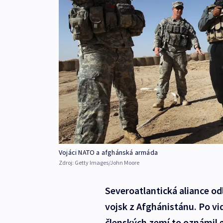
Vojáci NATO a afghánská armáda
Zdroj:
Getty Images/John Moore
Severoatlantická aliance od
vojsk z Afghánistánu. Po vi
členských zemí to oznámil 