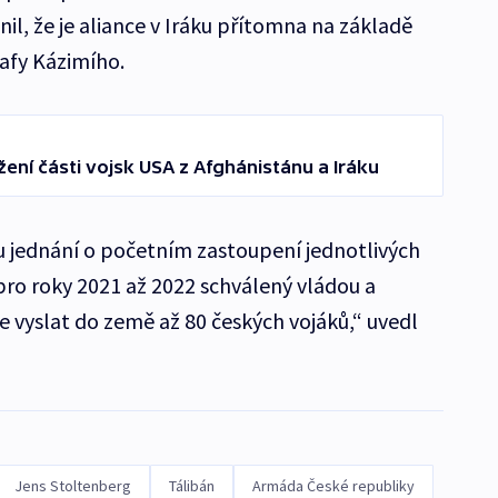
l, že je aliance v Iráku přítomna na základě
afy Kázimího.
žení části vojsk USA z Afghánistánu a Iráku
 jednání o početním zastoupení jednotlivých
pro roky 2021 až 2022 schválený vládou a
yslat do země až 80 českých vojáků,“ uvedl
Jens Stoltenberg
Tálibán
Armáda České republiky