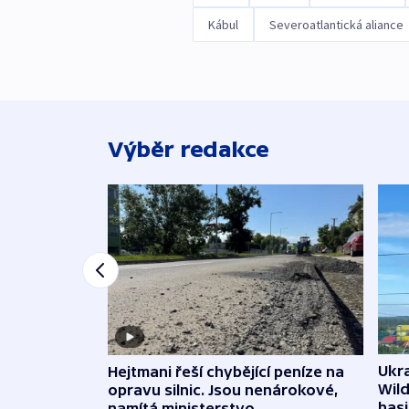
Kábul
Severoatlantická aliance
Výběr redakce
Ukra
Hejtmani řeší chybějící peníze na
Wild
opravu silnic. Jsou nenárokové,
hasi
namítá ministerstvo