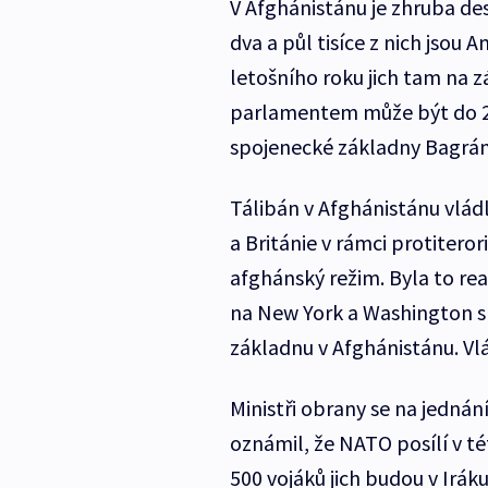
V Afghánistánu je zhruba des
dva a půl tisíce z nich jsou A
letošního roku jich tam na
parlamentem může být do 20
spojenecké základny Bagrá
Tálibán v Afghánistánu vládl 
a Británie v rámci protitero
afghánský režim. Byla to rea
na New York a Washington s
základnu v Afghánistánu. Vlá
Ministři obrany se na jednán
oznámil, že NATO posílí v té
500 vojáků jich budou v Irá