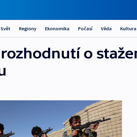
Svět
Regiony
Ekonomika
Počasí
Věda
Kultura
 rozhodnutí o staže
u