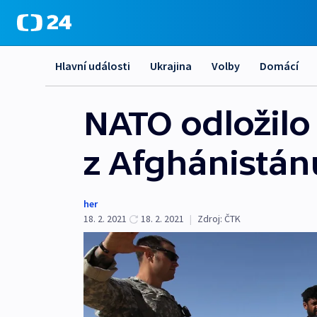
Hlavní události
Ukrajina
Volby
Domácí
NATO odložilo
z Afghánistán
her
18. 2. 2021
18. 2. 2021
|
Zdroj:
ČTK