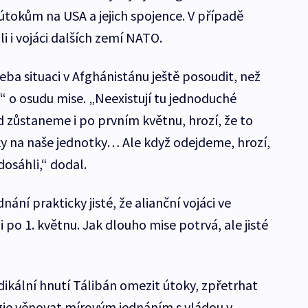
útokům na USA a jejich spojence. V případě
 i vojáci dalších zemí NATO.
řeba situaci v Afghánistánu ještě posoudit, než
 o osudu mise. „Neexistují tu jednoduché
d zůstaneme i po prvním květnu, hrozí, že to
toky na naše jednotky… Ale když odejdeme, hrozí,
dosáhli,“ dodal.
ání prakticky jisté, že alianční vojáci ve
 po 1. květnu. Jak dlouho mise potrvá, ale jisté
ikální hnutí Tálibán omezit útoky, zpřetrhat
rgie věnovat mírovým jednáním s vládou v