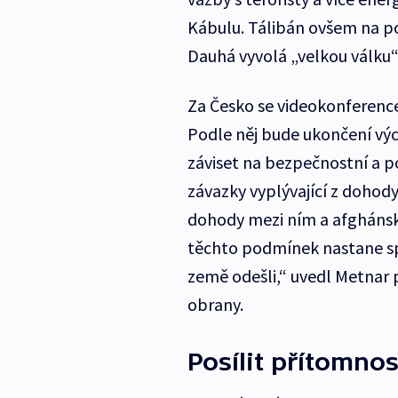
Kábulu. Tálibán ovšem na p
Dauhá vyvolá „velkou válku“
Za Česko se videokonference
Podle něj bude ukončení výc
záviset na bezpečnostní a po
závazky vyplývající z dohody
dohody mezi ním a afghánsk
těchto podmínek nastane sp
země odešli,“ uvedl Metnar 
obrany.
Posílit přítomnos