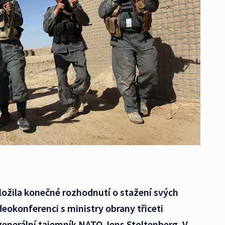
ložila konečné rozhodnutí o stažení svých
deokonferenci s ministry obrany třiceti
generální tajemník NATO Jens Stoltenberg. V