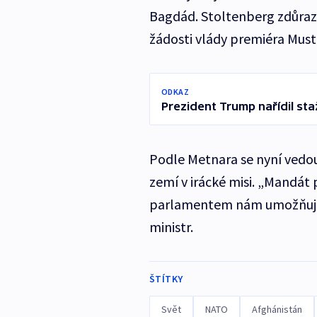
Bagdád. Stoltenberg zdůrazni
žádosti vlády premiéra Must
ODKAZ
Prezident Trump nařídil sta
Podle Metnara se nyní vedou
zemí v irácké misi. „Mandát 
parlamentem nám umožňuje v
ministr.
ŠTÍTKY
Svět
NATO
Afghánistán