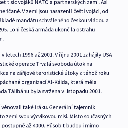
et tisíc vojáků NATO a partnerských zemí. Asi
meričané. V zemi jsou nasazeni i čeští vojáci, od
 základě mandátu schváleného českou vládou a
5. Loni česká armáda ukončila ostrahu
m.
v letech 1996 až 2001. V říjnu 2001 zahájily USA
ristické operace Trvalá svoboda útok na
kce na zářijové teroristické útoky z téhož roku
páchané organizací Al-Káida, která měla
da Tálibánu byla svržena v listopadu 2001.
í věnovali také Iráku. Generální tajemník
to zemi svou výcvikovou misi. Místo současných
ku postupně až 4000. Působit budou i mimo