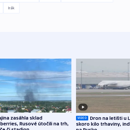
Irák
jina zasáhla sklad
Dron na letišti u 
VIDEO
berries, Rusové útočili na trh,
skoro kilo trhaviny, ind
če či stadion
na Rusko