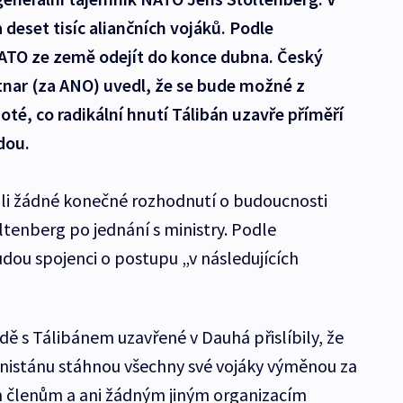
deset tisíc aliančních vojáků. Podle
ATO ze země odejít do konce dubna. Český
nar (za ANO) uvedl, že se bude možné z
té, co radikální hnutí Tálibán uzavře příměří
dou.
ili žádné konečné rozhodnutí o budoucnosti
ltenberg po jednání s ministry. Podle
dou spojenci o postupu „v následujících
dě s Tálibánem uzavřené v Dauhá přislíbily, že
ánistánu stáhnou všechny své vojáky výměnou za
m členům a ani žádným jiným organizacím