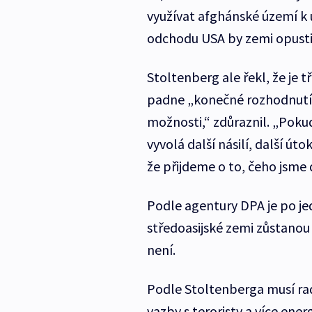
využívat afghánské území k 
odchodu USA by zemi opustili
Stoltenberg ale řekl, že je t
padne „konečné rozhodnutí“
možnosti,“ zdůraznil. „Poku
vyvolá další násilí, další ú
že přijdeme o to, čeho jsme 
Podle agentury DPA je po jedn
středoasijské zemi zůstanou i
není.
Podle Stoltenberga musí rad
vazby s teroristy a více ene