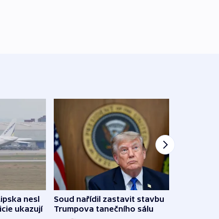
Lipska nesl
Soud nařídil zastavit stavbu
Žido
icie ukazují
Trumpova tanečního sálu
břehu
kriti