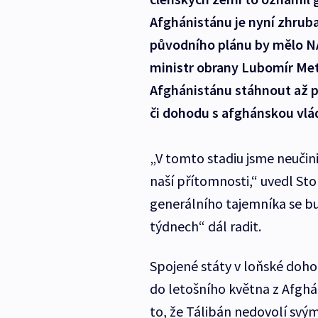
Afghánistánu je nyní zhruba 
původního plánu by mělo N
ministr obrany Lubomír Met
Afghánistánu stáhnout až po
či dohodu s afghánskou vlá
„V tomto stadiu jsme neučin
naší přítomnosti,“ uvedl Sto
generálního tajemníka se bu
týdnech“ dál radit.
Spojené státy v loňské doho
do letošního května z Afgh
to, že Tálibán nedovolí svý