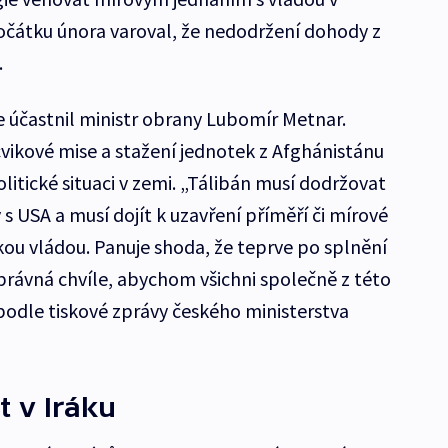
očátku února varoval, že nedodržení dohody z
.
 účastnil ministr obrany Lubomír Metnar.
vikové mise a stažení jednotek z Afghánistánu
litické situaci v zemi. „Tálibán musí dodržovat
 s USA a musí dojít k uzavření příměří či mírové
ou vládou. Panuje shoda, že teprve po splnění
rávná chvíle, abychom všichni společně z této
podle tiskové zprávy českého ministerstva
t v Iráku