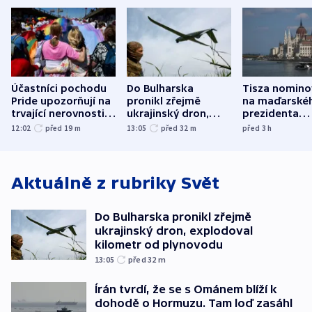
Účastníci pochodu
Do Bulharska
Tisza nomino
Pride upozorňují na
pronikl zřejmě
na maďarské
trvající nerovnosti i
ukrajinský dron,
prezidenta
společenskou
explodoval kilometr
bývalého šéf
12:02
před 19
m
13:05
před 32
m
před 3
h
atmosféru
od plynovodu
nejvyššího s
Aktuálně z rubriky
Svět
Do Bulharska pronikl zřejmě
ukrajinský dron, explodoval
kilometr od plynovodu
13:05
před 32
m
Írán tvrdí, že se s Ománem blíží k
dohodě o Hormuzu. Tam loď zasáhl