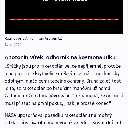
Rozhovor s Antonínem Vítkem
Zdroj:
ČT24
Anotonín Vítek, odborník na kosmonautiku:
„Srážky jsou pro raketoplán velice nepříjemné, protože
jeho povrch je kryt velice měkkými a málo mechanicky
odolnými dlaždicemi tepelné ochrany. Druhá záležitost
je ta, že raketoplán po brzdícím manévru už nemá
žádnou možnost manévrování. To znamená, že on musí
musí přistát na první pokus, jinak je prostě konec.“
NASA upozorňoval posádku raketoplánu na možný
odklad přistávacího manévru už v neděli. Kosmická loď