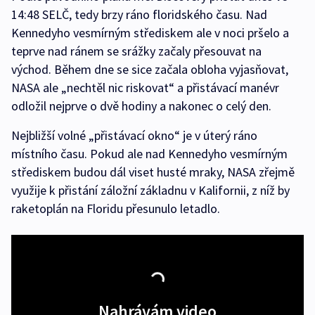
14:48 SELČ, tedy brzy ráno floridského času. Nad
Kennedyho vesmírným střediskem ale v noci pršelo a
teprve nad ránem se srážky začaly přesouvat na
východ. Během dne se sice začala obloha vyjasňovat,
NASA ale „nechtěl nic riskovat“ a přistávací manévr
odložil nejprve o dvě hodiny a nakonec o celý den.
Nejbližší volné „přistávací okno“ je v úterý ráno
místního času. Pokud ale nad Kennedyho vesmírným
střediskem budou dál viset husté mraky, NASA zřejmě
využije k přistání záložní základnu v Kalifornii, z níž by
raketoplán na Floridu přesunulo letadlo.
Nahrávám video