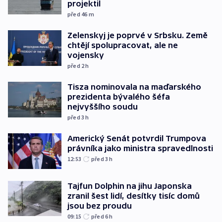
projektil
před 46
m
Zelenskyj je poprvé v Srbsku. Země
chtějí spolupracovat, ale ne
vojensky
před 2
h
Tisza nominovala na maďarského
prezidenta bývalého šéfa
nejvyššího soudu
před 3
h
Americký Senát potvrdil Trumpova
právníka jako ministra spravedlnosti
12:53
před 3
h
Tajfun Dolphin na jihu Japonska
zranil šest lidí, desítky tisíc domů
jsou bez proudu
09:15
před 6
h