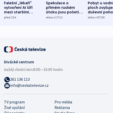
Falešní „lékaři“
Spekulace o
Pobyt u vodn
vytvoření AI šíří
přímém ruském
ploch zvyšuje
mezi staršími
útoku jsou pošetilé,
duševní poho
Poláky nebezpečné
míní estonský
ukázala
před 11
h
včera v 17:11
včera v 07:30
zdravotní rady
bezpečnostní
mezinárodní 
expert
Divácké centrum
každý všední den:
8:00—16:00 hodin
261 136 113
info@ceskatelevize.cz
TV program
Pro média
Živé vysílání
Reklama
TV poplatky
Studio Brno