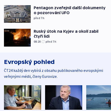
Pentagon zveřejnil další dokumenty
o pozorování UFO
před 7
h
Ruský útok na Kyjev a okolí zabil
čtyři lidi
08:20
před 7
h
Evropský pohled
ČT24 každý den vybírá z obsahu publikovaného evropskými
veřejnými médii, členy Eurovize.