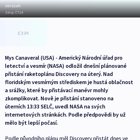
obrázek
Zdroj:
ČT24
Mys Canaveral (USA) - Americký Národní úřad pro
letectví a vesmír (NASA) odložil dnešní plánované
přistání raketoplánu Discovery na úterý. Nad
floridským vesmírným střediskem je hustá oblačnost
a srážky, které by přistávací manévr mohly
zkomplikovat. Nově je přistání stanoveno na
úterních 13:33 SELČ, uvedl NASA na svých
internetových stránkách. Podle předpovědi by už
mělo být lepší počasí.
Podle původního plánu měl Discovery přistát dnes ve