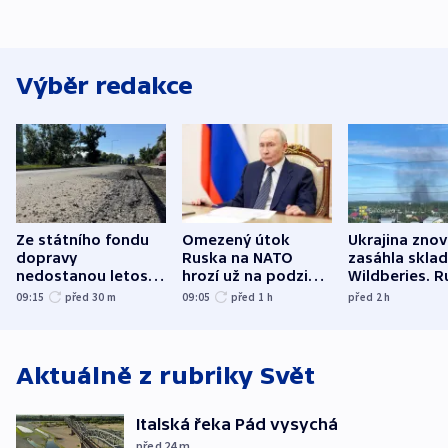
Výběr redakce
Ze státního fondu
Omezený útok
Ukrajina zno
dopravy
Ruska na NATO
zasáhla skla
nedostanou letos
hrozí už na podzim,
Wildberies. 
kraje na silnice ani
varují tajné služby
útočili v Cha
09:15
před 30
m
09:05
před 1
h
před 2
h
korunu, řekl Půta
USA
oblasti
Aktuálně z rubriky
Svět
Italská řeka Pád vysychá
před 24
m