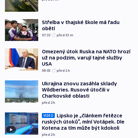
Střelba v thajské škole má řadu
obětí
07:33
před 33
m
Omezený útok Ruska na NATO hrozí
už na podzim, varují tajné služby
USA
09:05
před 1
h
Ukrajina znovu zasáhla sklady
Wildberies. Rusové útočili v
Charkovské oblasti
před 2
h
Lipsko je „článkem řetězce
VIDEO
ruských útoků“, míní Votápek. Dle
Kotena za tím může být kdokoli
před 2
h