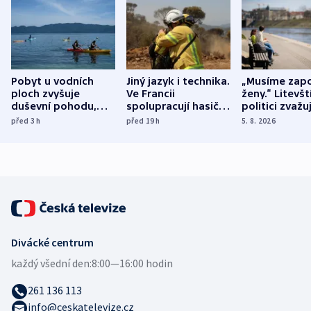
Pobyt u vodních
Jiný jazyk i technika.
„Musíme zapo
ploch zvyšuje
Ve Francii
ženy.“ Litevšt
duševní pohodu,
spolupracují hasiči z
politici zvažuj
ukázala
různých zemí
dohodu o
před 3
h
před 19
h
5. 8. 2026
mezinárodní studie
demografii
Divácké centrum
každý všední den:
8:00—16:00 hodin
261 136 113
info@ceskatelevize.cz