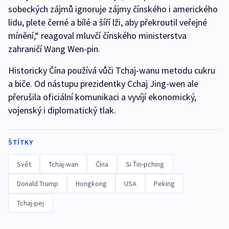
sobeckých zájmů ignoruje zájmy čínského i amerického
lidu, plete černé a bílé a šíří lži, aby překroutil veřejné
mínění,“ reagoval mluvčí čínského ministerstva
zahraničí Wang Wen-pin.
Historicky Čína používá vůči Tchaj-wanu metodu cukru
a biče. Od nástupu prezidentky Cchaj Jing-wen ale
přerušila oficiální komunikaci a vyvíjí ekonomický,
vojenský i diplomatický tlak.
ŠTÍTKY
Svět
Tchaj-wan
Čína
Si Ťin-pching
Donald Trump
Hongkong
USA
Peking
Tchaj-pej