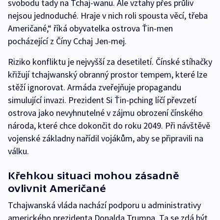
svobodu tady na Tchaj-wanu. Ale vztahy přes průliv
nejsou jednoduché. Hraje v nich roli spousta věcí, třeba
Američané,“ říká obyvatelka ostrova Ťin-men
pocházející z Číny Cchaj Jen-mej.
Riziko konfliktu je nejvyšší za desetiletí. Čínské stíhačky
křižují tchajwanský obranný prostor tempem, které lze
stěží ignorovat. Armáda zveřejňuje propagandu
simulující invazi. Prezident Si Ťin-pching líčí převzetí
ostrova jako nevyhnutelné v zájmu obrození čínského
národa, které chce dokončit do roku 2049. Při návštěvě
vojenské základny nařídil vojákům, aby se připravili na
válku.
Křehkou situaci mohou zásadně
ovlivnit Američané
Tchajwanská vláda nachází podporu u administrativy
amerického prezidenta Donalda Trumpa. Ta se zdá být