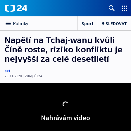
Sport
SLEDOVAT
Rubriky
Napětí na Tchaj-wanu kvůli
Číně roste, riziko konfliktu je
nejvyšší za celé desetiletí
pet
20. 11. 2020
|
Zdroj:
ČT24
Nahrávám video