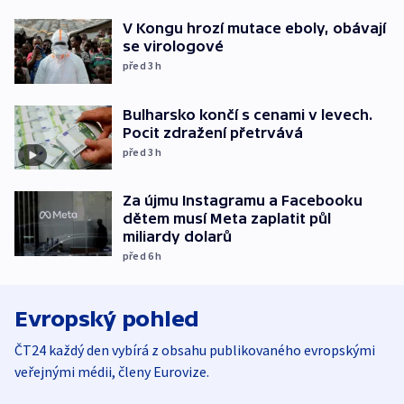
V Kongu hrozí mutace eboly, obávají
se virologové
před 3
h
Bulharsko končí s cenami v levech.
Pocit zdražení přetrvává
před 3
h
Za újmu Instagramu a Facebooku
dětem musí Meta zaplatit půl
miliardy dolarů
před 6
h
Evropský pohled
ČT24 každý den vybírá z obsahu publikovaného evropskými
veřejnými médii, členy Eurovize.