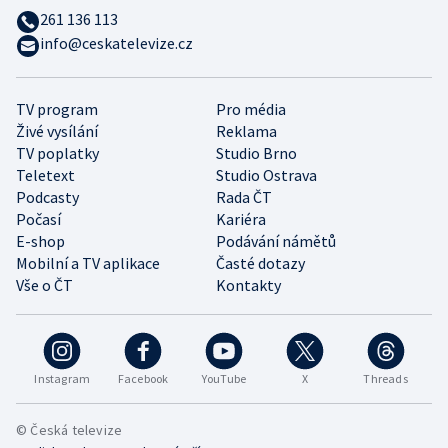
261 136 113
info@ceskatelevize.cz
TV program
Pro média
Živé vysílání
Reklama
TV poplatky
Studio Brno
Teletext
Studio Ostrava
Podcasty
Rada ČT
Počasí
Kariéra
E-shop
Podávání námětů
Mobilní a TV aplikace
Časté dotazy
Vše o ČT
Kontakty
Instagram
Facebook
YouTube
X
Threads
© Česká televize