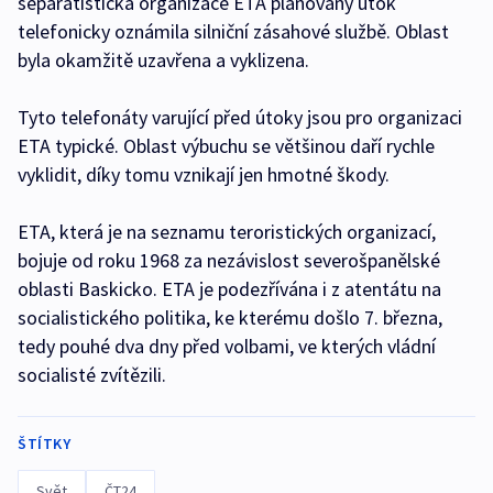
separatistická organizace ETA plánovaný útok
telefonicky oznámila silniční zásahové službě. Oblast
byla okamžitě uzavřena a vyklizena.
Tyto telefonáty varující před útoky jsou pro organizaci
ETA typické. Oblast výbuchu se většinou daří rychle
vyklidit, díky tomu vznikají jen hmotné škody.
ETA, která je na seznamu teroristických organizací,
bojuje od roku 1968 za nezávislost severošpanělské
oblasti Baskicko. ETA je podezřívána i z atentátu na
socialistického politika, ke kterému došlo 7. března,
tedy pouhé dva dny před volbami, ve kterých vládní
socialisté zvítězili.
ŠTÍTKY
Svět
ČT24