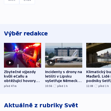
Výběr redakce
Zbytečné výjezdy
Incidenty s drony na
Klimatický b
kvůli eCallu a
letišti v Lipsku
Maďarů. Lidé 
obtěžující hovory
vyšetřuje Německo
podniky šetří
zdržují záchranáře
jako úmyslný pokus
omezuje se d
před 47
m
10:56
před 1
h
12:08
před 1
h
o způsobení
i svícení
exploze
Aktuálně z rubriky
Svět