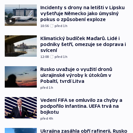
Incidenty s drony na letišti v Lipsku
vyšetřuje Německo jako úmyslný
pokus o způsobení exploze
10:56
před 1
h
Klimatický budíček Maďarů. Lidé i
podniky šetří, omezuje se doprava i
svícení
12:08
před 1
h
Rusko uvažuje o využití dronů
ukrajinské výroby k útokům v
Pobaltí, tvrdí Litva
před 1
h
Vedení FIFA se omluvilo za chyby a
podpořilo Infantina. UEFA trvá na
bojkotu
před 4
h
Ukrajina zasáhla obří rafinerii, Rusko