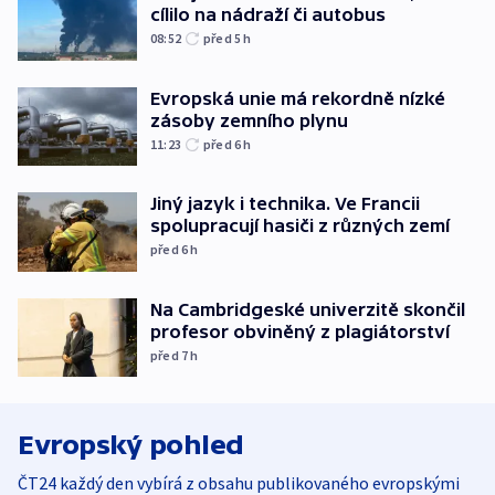
cílilo na nádraží či autobus
08:52
před 5
h
Evropská unie má rekordně nízké
zásoby zemního plynu
11:23
před 6
h
Jiný jazyk i technika. Ve Francii
spolupracují hasiči z různých zemí
před 6
h
Na Cambridgeské univerzitě skončil
profesor obviněný z plagiátorství
před 7
h
Evropský pohled
ČT24 každý den vybírá z obsahu publikovaného evropskými