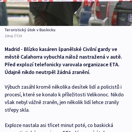
Teroristický útok v Baskicku
Zdroj:
ČT24
Madrid - Blízko kasáren španělské Civilní gardy ve
městě Calahorra vybuchla nálož nastražená v autě.
Před explozí telefonicky varovala organizace ETA.
Údajně nikdo neutrpěl žádná zranění.
Výbuch zasáhl kromě několika desítek lidí a policistů i
procesí, které se konalo k příležitosti Velikonoc. Nikdo
však nebyl vážně zraněn, jen několik lidí lehce zranily
střepy skla.
Exploze nastala asi třicet minut poté, co baskická