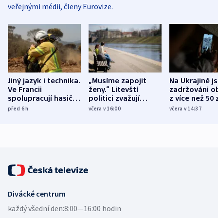
veřejnými médii, členy Eurovize.
Jiný jazyk i technika.
„Musíme zapojit
Na Ukrajině j
Ve Francii
ženy.“ Litevští
zadržováni o
spolupracují hasiči z
politici zvažují
z více než 50 
různých zemí
dohodu o
Bojovali na s
před 6
h
včera v 16:00
včera v 14:37
demografii
Ruska
Divácké centrum
každý všední den:
8:00—16:00 hodin