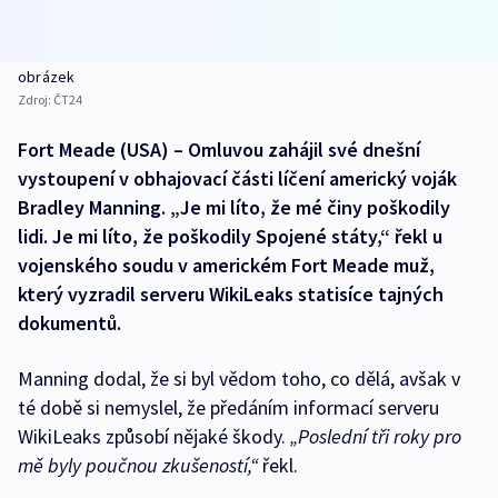
obrázek
Zdroj:
ČT24
Fort Meade (USA) – Omluvou zahájil své dnešní
vystoupení v obhajovací části líčení americký voják
Bradley Manning. „Je mi líto, že mé činy poškodily
lidi. Je mi líto, že poškodily Spojené státy,“ řekl u
vojenského soudu v americkém Fort Meade muž,
který vyzradil serveru WikiLeaks statisíce tajných
dokumentů.
Manning dodal, že si byl vědom toho, co dělá, avšak v
té době si nemyslel, že předáním informací serveru
WikiLeaks způsobí nějaké škody.
„Poslední tři roky pro
mě byly poučnou zkušeností,“
řekl.