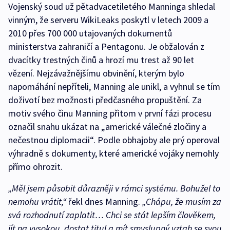
Vojenský soud už pětadvacetiletého Manninga shledal
vinným, že serveru WikiLeaks poskytl v letech 2009 a
2010 přes 700 000 utajovaných dokumentů
ministerstva zahraničí a Pentagonu. Je obžalován z
dvacítky trestných činů a hrozí mu trest až 90 let
vězení. Nejzávažnějšímu obvinění, kterým bylo
napomáhání nepříteli, Manning ale unikl, a vyhnul se tím
doživotí bez možnosti předčasného propuštění. Za
motiv svého činu Manning přitom v první fázi procesu
označil snahu ukázat na „americké válečné zločiny a
nečestnou diplomacii“. Podle obhajoby ale prý operoval
výhradně s dokumenty, které americké vojáky nemohly
přímo ohrozit.
„Měl jsem působit důrazněji v rámci systému. Bohužel to
nemohu vrátit,“
řekl dnes Manning.
„Chápu, že musím za
svá rozhodnutí zaplatit… Chci se stát lepším člověkem,
jít na vysokou, dostat titul a mít smyslupný vztah se svou