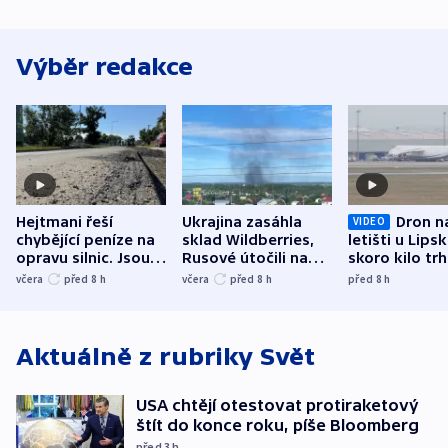
Výběr redakce
Hejtmani řeší
Ukrajina zasáhla
Dron n
VIDEO
chybějící peníze na
sklad Wildberries,
letišti u Lips
opravu silnic. Jsou
Rusové útočili na
skoro kilo trh
nenárokové, namítá
trh, hasiče či
indicie ukazuj
včera
před 8
h
včera
před 8
h
před 8
h
ministerstvo
stadion
Rusko
Aktuálně z rubriky
Svět
USA chtějí otestovat protiraketový
štít do konce roku, píše Bloomberg
před 3
h