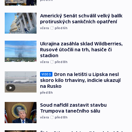
Americký Senát schválil velký balík
protiruských sankčních opatření
včera
před 6
h
Ukrajina zasáhla sklad Wildberries,
Rusové útočili na trh, hasiče či
stadion
včera
před 8
h
Dron na letišti u Lipska nesl
VIDEO
skoro kilo trhaviny, indicie ukazují
na Rusko
před 8
h
Soud nařídil zastavit stavbu
Trumpova tanečního sálu
včera
před 8
h