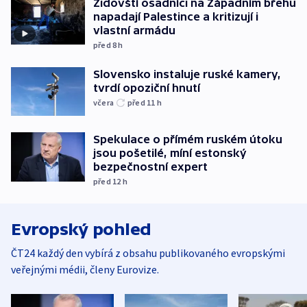
Židovští osadníci na Západním břehu
napadají Palestince a kritizují i
vlastní armádu
před 8
h
Slovensko instaluje ruské kamery,
tvrdí opoziční hnutí
včera
před 11
h
Spekulace o přímém ruském útoku
jsou pošetilé, míní estonský
bezpečnostní expert
před 12
h
Evropský pohled
ČT24 každý den vybírá z obsahu publikovaného evropskými
veřejnými médii, členy Eurovize.