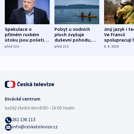
Spekulace o
Pobyt u vodních
Jiný jazyk i t
přímém ruském
ploch zvyšuje
Ve Francii
útoku jsou pošetilé,
duševní pohodu,
spolupracují h
míní estonský
ukázala
různých zemí
před 12
h
před 21
h
6. 8. 2026
bezpečnostní
mezinárodní studie
expert
Divácké centrum
každý všední den:
8:00—16:00 hodin
261 136 113
info@ceskatelevize.cz