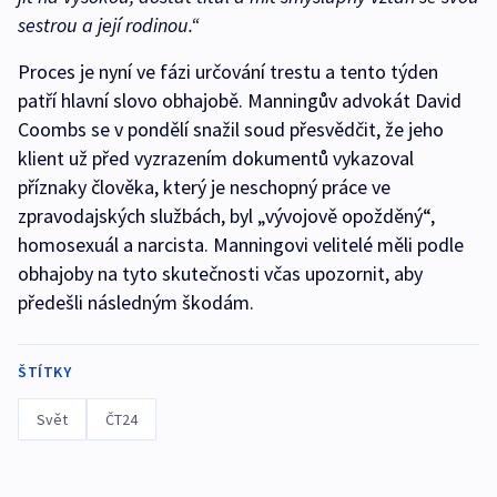
sestrou a její rodinou.“
Proces je nyní ve fázi určování trestu a tento týden
patří hlavní slovo obhajobě. Manningův advokát David
Coombs se v pondělí snažil soud přesvědčit, že jeho
klient už před vyzrazením dokumentů vykazoval
příznaky člověka, který je neschopný práce ve
zpravodajských službách, byl „vývojově opožděný“,
homosexuál a narcista. Manningovi velitelé měli podle
obhajoby na tyto skutečnosti včas upozornit, aby
předešli následným škodám.
ŠTÍTKY
Svět
ČT24