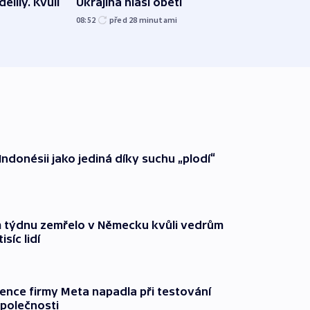
ělily. Kvůli
Ukrajina hlásí oběti
s ním
letiš
08:52
před 28
minutami
před 3
Indonésii jako jediná díky suchu „plodí“
 týdnu zemřelo v Německu kvůli vedrům
síc lidí
gence firmy Meta napadla při testování
společnosti