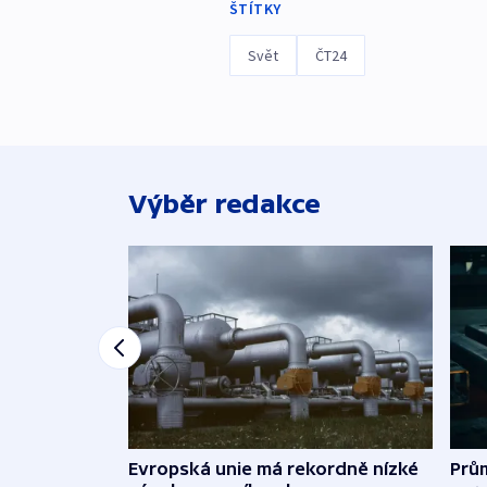
ŠTÍTKY
Svět
ČT24
Výběr redakce
Evropská unie má rekordně nízké
Prů