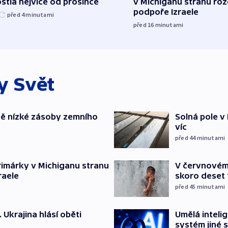
stla nejvíce od prosince
v Michiganu stranu rozd
podpoře Izraele
před 4
minutami
před 16
minutami
ky
Svět
ě nízké zásoby zemního
Solná pole v 
víc
před 44
minutami
rimárky v Michiganu stranu
V červnovém
raele
skoro deset ti
před 45
minutami
. Ukrajina hlásí oběti
Umělá inteli
systém jiné 