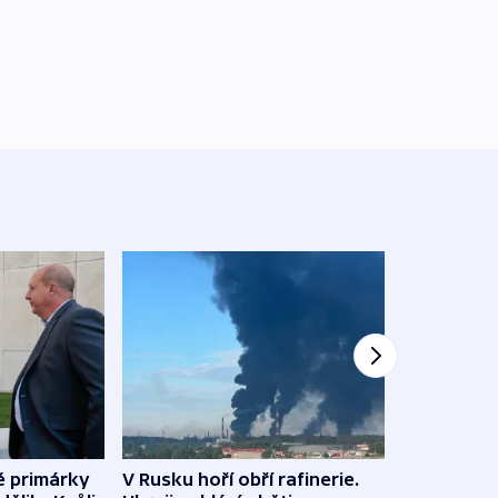
é primárky
V Rusku hoří obří rafinerie.
Němec