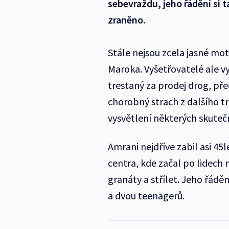
sebevraždu, jeho řádění si 
zraněno.
Stále nejsou zcela jasné mo
Maroka. Vyšetřovatelé ale vy
trestaný za prodej drog, př
chorobný strach z dalšího tre
vysvětlení některých skuteč
Amrani nejdříve zabil asi 45
centra, kde začal po lidec
granáty a střílet. Jeho řádě
a dvou teenagerů.