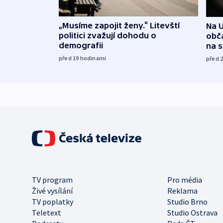
„Musíme zapojit ženy.“ Litevští
Na U
politici zvažují dohodu o
obča
demografii
na 
před 19
hodinami
před 
TV program
Pro média
Živé vysílání
Reklama
TV poplatky
Studio Brno
Teletext
Studio Ostrava