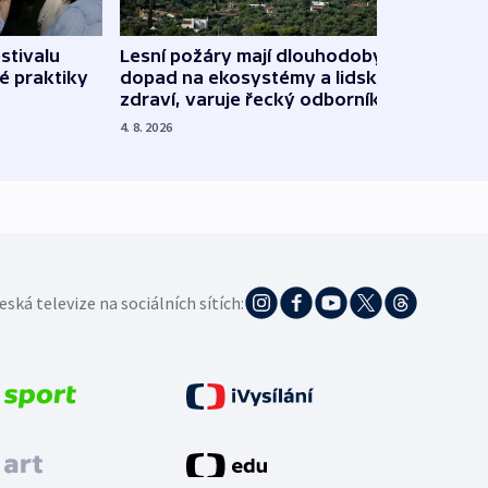
stivalu
Lesní požáry mají dlouhodobý
Ukraj
é praktiky
dopad na ekosystémy a lidské
Franc
zdraví, varuje řecký odborník
požá
4. 8. 2026
3. 8. 20
eská televize na sociálních sítích: