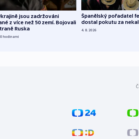
Španělský pořadatel fe
krajině jsou zadržováni
dostal pokutu za nekal
né z více než 50 zemí. Bojovali
straně Ruska
4. 8. 2026
20
hodinami
Č