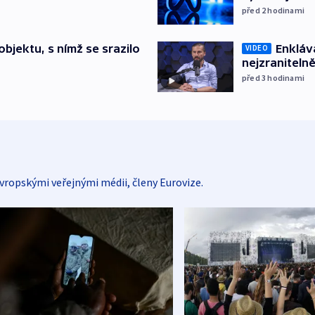
před 2
hodinami
Enkláv
bjektu, s nímž se srazilo
VIDEO
nejzranitelně
před 3
hodinami
vropskými veřejnými médii, členy Eurovize.