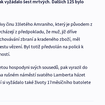
tak vyžádalo šest mrtvých. Dalších 125 bylo
tivy činu 33letého Amraniho, který je původem z
cházejí z předpokladu, že muž, již dříve
echovávání zbraní a kradeného zboží, měl
stu vězení. Byl totiž předvolán na policii k
ností.
letou hospodyni svých sousedů, pak vyrazil do
h na rušném náměstí svatého Lamberta házet
ní si vyžádalo také životy 17měsíčního batolete