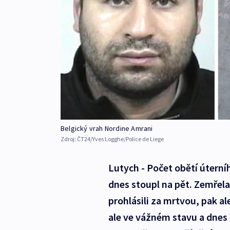
Belgický vrah Nordine Amrani
Zdroj:
ČT24/Yves Logghe/Police de Liege
Lutych - Počet obětí úterní
dnes stoupl na pět. Zemřela
prohlásili za mrtvou, pak ale 
ale ve vážném stavu a dnes