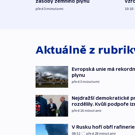
zásoby zemního plynu
vzro
před 3
minutami
10:10
Aktuálně z rubri
Evropská unie má rekordn
plynu
před 3
minutami
Nejdražší demokratické p
rozdělily. Kvůli podpoře Iz
před 16
minutami
V Rusku hoří obří rafinerie
08:52
před 28
minutami