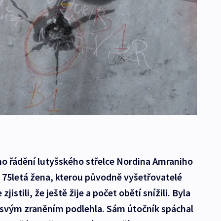
ho řádění lutyšského střelce Nordina Amraniho
 75letá žena, kterou původně vyšetřovatelé
zjistili, že ještě žije a počet obětí snížili. Byla
 svým zraněním podlehla. Sám útočník spáchal