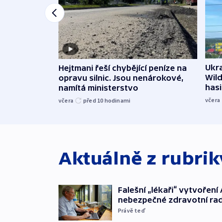
Ukra
Hejtmani řeší chybějící peníze na
Wild
opravu silnic. Jsou nenárokové,
hasi
namítá ministerstvo
včera
včera
před 10
hodinami
Aktuálně z rubri
Falešní „lékaři“ vytvoření 
nebezpečné zdravotní ra
Právě teď