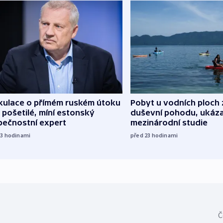
kulace o přímém ruském útoku
Pobyt u vodních ploch 
 pošetilé, míní estonský
duševní pohodu, ukáza
pečnostní expert
mezinárodní studie
13
hodinami
před 23
hodinami
Č