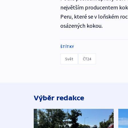
největším producentem kokai
Peru, které se v loňském roc
osázených kokou.
ŠTÍTKY
Svět
ČT24
Výběr redakce