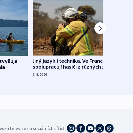
Jiný jazyk i technika. Ve Francii
zvyšuje
„Musí
spolupracují hasiči z různých zemí
la
polit
demo
6. 8. 2026
5. 8. 20
eská televize na sociálních sítích: