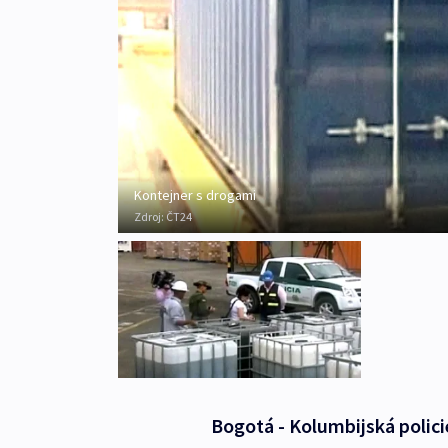
Kontejner s drogami
Zdroj:
ČT24
Bogotá - Kolumbijská polici