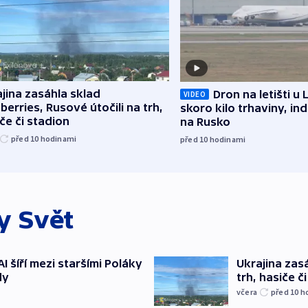
jina zasáhla sklad
Dron na letišti u 
VIDEO
berries, Rusové útočili na trh,
skoro kilo trhaviny, ind
če či stadion
na Rusko
před 10
hodinami
před 10
hodinami
ky
Svět
AI šíří mezi staršími Poláky
Ukrajina zasá
dy
trh, hasiče č
včera
před 10
h