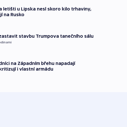
 letišti u Lipska nesl skoro kilo trhaviny,
jí na Rusko
 zastavit stavbu Trumpova tanečního sálu
odinami
dníci na Západním břehu napadají
kritizují i vlastní armádu