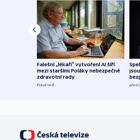
Falešní „lékaři“ vytvoření AI šíří
Spe
mezi staršími Poláky nebezpečné
jsou
zdravotní rady
bez
Právě teď
před 