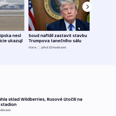
Žido
Lipska nesl
Soud nařídil zastavit stavbu
břehu
icie ukazují
Trumpova tanečního sálu
kriti
včera
před 10
hodinami
před 1
hla sklad Wildberries, Rusové útočili na
i stadion
odinami