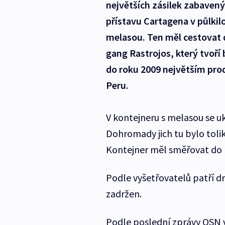
největších zásilek zabavenýc
přístavu Cartagena v půlkil
melasou. Ten měl cestovat d
gang Rastrojos, který tvoří
do roku 2009 největším pro
Peru.
V kontejneru s melasou se u
Dohromady jich tu bylo tolik
Kontejner měl směřovat do 
Podle vyšetřovatelů patří d
zadržen.
Podle poslední zprávy OSN 