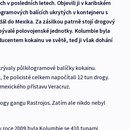
h v posledních letech. Objevili ji v karibském
ogramových balících ukrytých v kontejneru s
ál do Mexika. Za zásilkou patrně stojí drogový
 bývalé polovojenské jednotky. Kolumbie byla
ducentem kokainu ve světě, teď ji však dohání
krývaly půlkilogramové balíčky kokainu.
, že policisté celkem napočítali 12 tun drogy.
mexického přístavu Veracruz.
rogy gangu Rastrojos. Zatím ale nikdo nebyl
v roce 2009 byla Kolumbie se 410 tunami