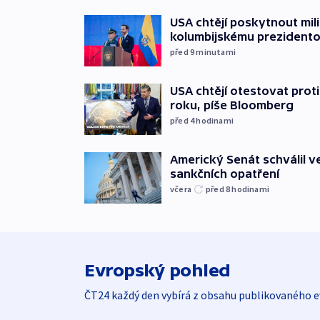
USA chtějí poskytnout mi
kolumbijskému prezidento
před 9
minutami
USA chtějí otestovat prot
roku, píše Bloomberg
před 4
hodinami
Americký Senát schválil v
sankčních opatření
včera
před 8
hodinami
Evropský pohled
ČT24 každý den vybírá z obsahu publikovaného e