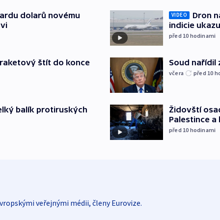
Dron na
liardu dolarů novému
VIDEO
indicie ukazu
vi
před 10
hodinami
Soud nařídil
iraketový štít do konce
včera
před 10
h
Židovští osa
elký balík protiruských
Palestince a 
před 10
hodinami
vropskými veřejnými médii, členy Eurovize.