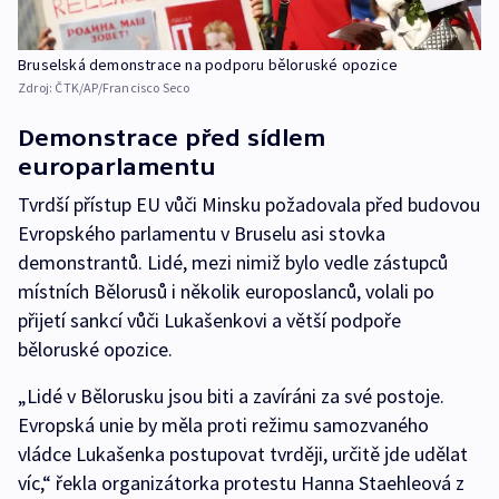
Bruselská demonstrace na podporu běloruské opozice
Zdroj:
ČTK/AP/Francisco Seco
Demonstrace před sídlem
europarlamentu
Tvrdší přístup EU vůči Minsku požadovala před budovou
Evropského parlamentu v Bruselu asi stovka
demonstrantů. Lidé, mezi nimiž bylo vedle zástupců
místních Bělorusů i několik europoslanců, volali po
přijetí sankcí vůči Lukašenkovi a větší podpoře
běloruské opozice.
„Lidé v Bělorusku jsou biti a zavíráni za své postoje.
Evropská unie by měla proti režimu samozvaného
vládce Lukašenka postupovat tvrději, určitě jde udělat
víc,“ řekla organizátorka protestu Hanna Staehleová z