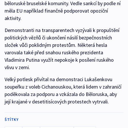
běloruské bruselské komunity. Vedle sankcí by podle ní
měla EU například finančně podporovat opoziční
aktivity.
Demonstranti na transparentech vyzývali k propuštění
politických vězňů či ukončení násilí bezpečnostních
složek vůči poklidným protestům. Některá hesla
varovala také před snahou ruského prezidenta
Vladimira Putina využít nepokoje k posílení ruského
vlivu v zemi.
Velký potlesk přivítal na demonstraci Lukašenkovu
soupeřku z voleb Cichanouskou, která lidem v zahraničí
poděkovala za podporu a vzkázala do Běloruska, aby
její krajané v desetitisícových protestech vytrvali.
ŠTÍTKY