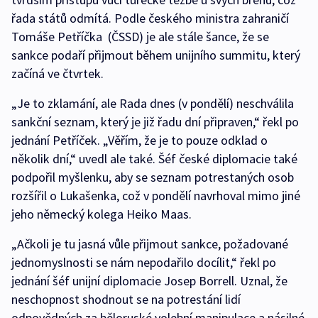
řada států odmítá. Podle českého ministra zahraničí
Tomáše Petříčka (ČSSD) je ale stále šance, že se
sankce podaří přijmout během unijního summitu, který
začíná ve čtvrtek.
„Je to zklamání, ale Rada dnes (v pondělí) neschválila
sankční seznam, který je již řadu dní připraven,“ řekl po
jednání Petříček. „Věřím, že je to pouze odklad o
několik dní,“ uvedl ale také. Šéf české diplomacie také
podpořil myšlenku, aby se seznam potrestaných osob
rozšířil o Lukašenka, což v pondělí navrhoval mimo jiné
jeho německý kolega Heiko Maas.
„Ačkoli je tu jasná vůle přijmout sankce, požadované
jednomyslnosti se nám nepodařilo docílit,“ řekl po
jednání šéf unijní diplomacie Josep Borrell. Uznal, že
neschopnost shodnout se na potrestání lidí
odpovědných za běloruské volební manipulace a násilné