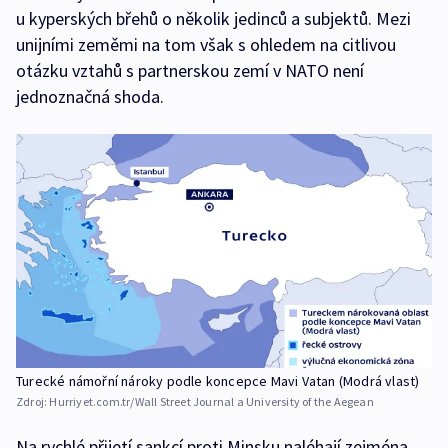
u kyperských břehů o několik jedinců a subjektů. Mezi
unijními zeměmi na tom však s ohledem na citlivou
otázku vztahů s partnerskou zemí v NATO není
jednoznačná shoda.
Turecké námořní nároky podle koncepce Mavi Vatan (Modrá vlast)
Zdroj:
Hurriyet.com.tr/Wall Street Journal a University of the Aegean
Na rychlé přijetí sankcí proti Minsku naléhají zejména