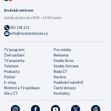
Divácké centrum
každý všední den:
8:00—16:00 hodin
261 136 113
info@ceskatelevize.cz
TV program
Pro média
Živé vysílání
Reklama
TV poplatky
Studio Brno
Teletext
Studio Ostrava
Podcasty
Rada ČT
Počasí
Kariéra
E-shop
Podávání námětů
Mobilní a TV aplikace
Časté dotazy
Vše o ČT
Kontakty