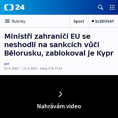
Sport
SLEDOVAT
Rubriky
Ministři zahraničí EU se
neshodli na sankcích vůči
Bělorusku, zablokoval je Kypr
pet
21. 9. 2020
21. 9. 2020
|
Zdroj:
ČTK
,
ČT24
Nahrávám video