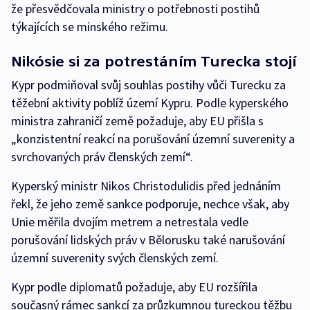
že přesvědčovala ministry o potřebnosti postihů
týkajících se minského režimu.
Nikósie si za potrestáním Turecka stojí
Kypr podmiňoval svůj souhlas postihy vůči Turecku za
těžební aktivity poblíž území Kypru. Podle kyperského
ministra zahraničí země požaduje, aby EU přišla s
„konzistentní reakcí na porušování územní suverenity a
svrchovaných práv členských zemí“.
Kyperský ministr Nikos Christodulidis před jednáním
řekl, že jeho země sankce podporuje, nechce však, aby
Unie měřila dvojím metrem a netrestala vedle
porušování lidských práv v Bělorusku také narušování
územní suverenity svých členských zemí.
Kypr podle diplomatů požaduje, aby EU rozšířila
současný rámec sankcí za průzkumnou tureckou těžbu