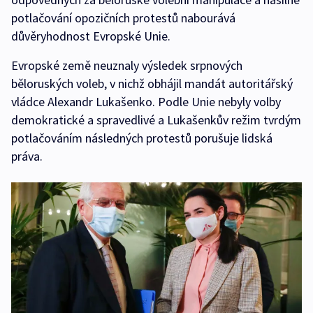
potlačování opozičních protestů nabourává
důvěryhodnost Evropské Unie.
Evropské země neuznaly výsledek srpnových
běloruských voleb, v nichž obhájil mandát autoritářský
vládce Alexandr Lukašenko. Podle Unie nebyly volby
demokratické a spravedlivé a Lukašenkův režim tvrdým
potlačováním následných protestů porušuje lidská
práva.