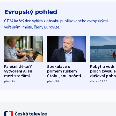
Evropský pohled
ČT24 každý den vybírá z obsahu publikovaného evropskými
veřejnými médii, členy Eurovize.
Falešní „lékaři“
Spekulace o
Pobyt u vodn
vytvoření AI šíří
přímém ruském
ploch zvyšuje
mezi staršími
útoku jsou pošetilé,
duševní poho
Poláky nebezpečné
míní estonský
ukázala
před 5
h
před 19
h
včera v 07:30
zdravotní rady
bezpečnostní
mezinárodní 
expert