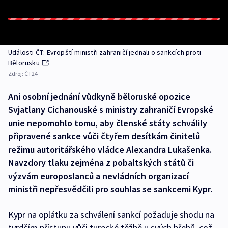
Události ČT: Evropští ministři zahraničí jednali o sankcích proti
Bělorusku
Zdroj:
ČT24
Ani osobní jednání vůdkyně běloruské opozice
Svjatlany Cichanouské s ministry zahraničí Evropské
unie nepomohlo tomu, aby členské státy schválily
připravené sankce vůči čtyřem desítkám činitelů
režimu autoritářského vládce Alexandra Lukašenka.
Navzdory tlaku zejména z pobaltských států či
výzvám europoslanců a nevládních organizací
ministři nepřesvědčili pro souhlas se sankcemi Kypr.
Kypr na oplátku za schválení sankcí požaduje shodu na
tvrdším přístupu vůči turecké těžbě u svých břehů, což