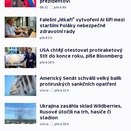
prezidentovi
06:51
před 4
h
Falešní „lékaři“ vytvoření AI šíří mezi
staršími Poláky nebezpečné
zdravotní rady
před 5
h
USA chtějí otestovat protiraketový
štít do konce roku, píše Bloomberg
před 10
h
Americký Senát schválil velký balík
protiruských sankčních opatření
včera
před 13
h
Ukrajina zasáhla sklad Wildberries,
Rusové útočili na trh, hasiče či
stadion
včera
před 16
h