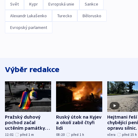
Svět
Kypr
Evropská unie
Sankce
Alexandr Lukašenko
Turecko
Bělorusko
Evropský parlament
Výběr redakce
Pražský duhový
Ruský útok na Kyjev
Hejtmani řeší
pochod začal
a okolí zabil čtyři
chybějící pen
uctěním památky
lidi
opravu silnic.
obětí berlínského
nenárokové, 
12:02
před 1
m
08:20
před 1
h
včera
před 15
h