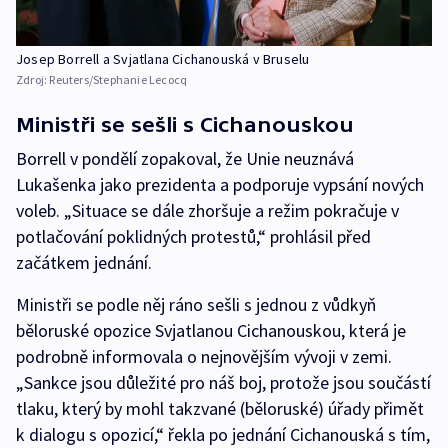
Josep Borrell a Svjatlana Cichanouská v Bruselu
Zdroj:
Reuters/Stephanie Lecocq
Ministři se sešli s Cichanouskou
Borrell v pondělí zopakoval, že Unie neuznává
Lukašenka jako prezidenta a podporuje vypsání nových
voleb. „Situace se dále zhoršuje a režim pokračuje v
potlačování poklidných protestů,“ prohlásil před
začátkem jednání.
Ministři se podle něj ráno sešli s jednou z vůdkyň
běloruské opozice Svjatlanou Cichanouskou, která je
podrobně informovala o nejnovějším vývoji v zemi.
„Sankce jsou důležité pro náš boj, protože jsou součástí
tlaku, který by mohl takzvané (běloruské) úřady přimět
k dialogu s opozicí,“ řekla po jednání Cichanouská s tím,