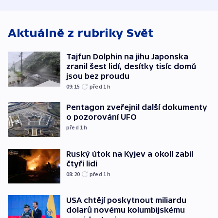
útoku
ministerstvo
Aktuálně z rubriky
Svět
Tajfun Dolphin na jihu Japonska
zranil šest lidí, desítky tisíc domů
jsou bez proudu
09:15
před 1
h
Pentagon zveřejnil další dokumenty
o pozorování UFO
před 1
h
Ruský útok na Kyjev a okolí zabil
čtyři lidi
08:20
před 1
h
USA chtějí poskytnout miliardu
dolarů novému kolumbijskému