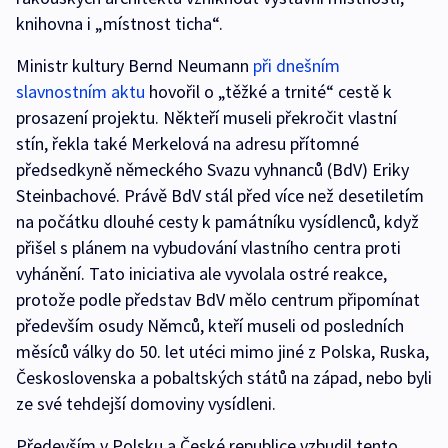
knihovna i „místnost ticha“.
Ministr kultury Bernd Neumann
při dnešním
slavnostním aktu
hovořil o „těžké a trnité“ cestě k
prosazení projektu. Někteří museli překročit vlastní
stín, řekla také Merkelová na adresu přítomné
předsedkyně německého Svazu vyhnanců (BdV) Eriky
Steinbachové. Právě BdV stál před více než desetiletím
na počátku dlouhé cesty k památníku vysídlenců, když
přišel s plánem na vybudování vlastního centra proti
vyhánění. Tato iniciativa ale vyvolala ostré reakce,
protože podle představ BdV mělo centrum připomínat
především osudy Němců, kteří museli od posledních
měsíců války do 50. let utéci mimo jiné z Polska, Ruska,
Československa a pobaltských států na západ, nebo byli
ze své tehdejší domoviny vysídleni.
Především v Polsku a České republice vzbudil tento