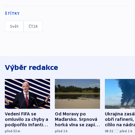
ŠTÍTKY
Svět
ČT24
Výběr redakce
Vedení FIFA se
Od Moravy po
Ukrajina zasá
omluvilo za chyby a
Maďarsko. Srpnová
obří rafinerii
podpořilo Infantina.
horká vlna se zapíše
cílilo na nádra
UEFA trvá na
do dějin
autobus
před 53
m
před 1
h
08:52
před 1
h