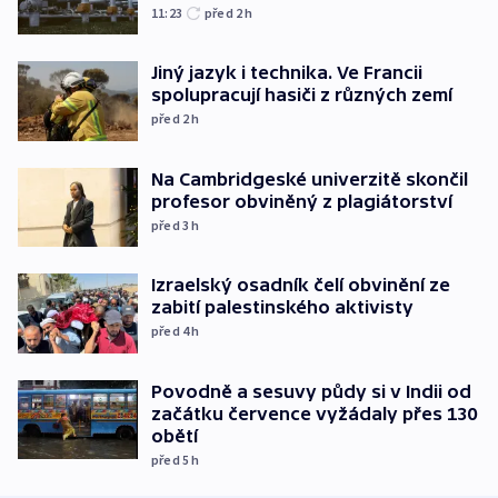
11:23
před 2
h
Jiný jazyk i technika. Ve Francii
spolupracují hasiči z různých zemí
před 2
h
Na Cambridgeské univerzitě skončil
profesor obviněný z plagiátorství
před 3
h
Izraelský osadník čelí obvinění ze
zabití palestinského aktivisty
před 4
h
Povodně a sesuvy půdy si v Indii od
začátku července vyžádaly přes 130
obětí
před 5
h