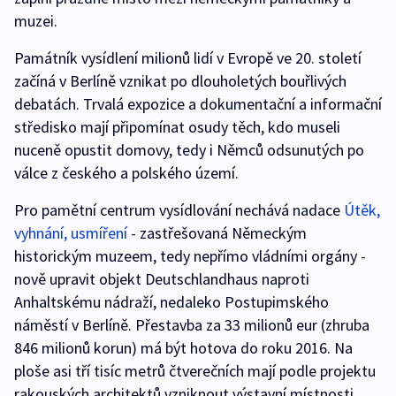
muzei.
Památník vysídlení milionů lidí v Evropě ve 20. století
začíná v Berlíně vznikat po dlouholetých bouřlivých
debatách. Trvalá expozice a dokumentační a informační
středisko mají připomínat osudy těch, kdo museli
nuceně opustit domovy, tedy i Němců odsunutých po
válce z českého a polského území.
Pro pamětní centrum vysídlování nechává nadace
Útěk,
vyhnání, usmíření
- zastřešovaná Německým
historickým muzeem, tedy nepřímo vládními orgány -
nově upravit objekt Deutschlandhaus naproti
Anhaltskému nádraží, nedaleko Postupimského
náměstí v Berlíně. Přestavba za 33 milionů eur (zhruba
846 milionů korun) má být hotova do roku 2016. Na
ploše asi tří tisíc metrů čtverečních mají podle projektu
rakouských architektů vzniknout výstavní místnosti,