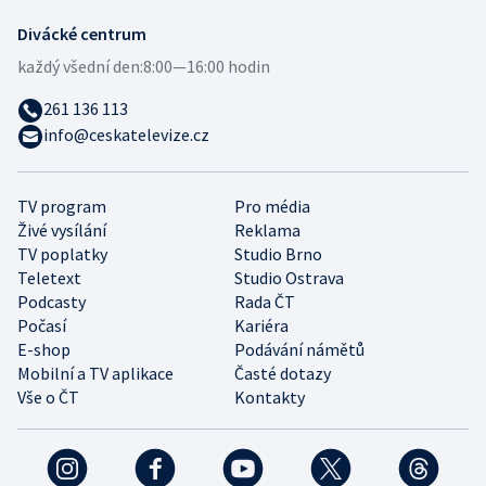
Divácké centrum
každý všední den:
8:00—16:00 hodin
261 136 113
info@ceskatelevize.cz
TV program
Pro média
Živé vysílání
Reklama
TV poplatky
Studio Brno
Teletext
Studio Ostrava
Podcasty
Rada ČT
Počasí
Kariéra
E-shop
Podávání námětů
Mobilní a TV aplikace
Časté dotazy
Vše o ČT
Kontakty