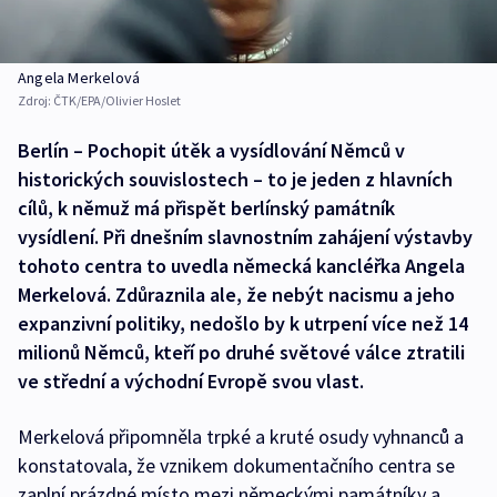
Angela Merkelová
Zdroj:
ČTK/EPA/Olivier Hoslet
Berlín – Pochopit útěk a vysídlování Němců v
historických souvislostech – to je jeden z hlavních
cílů, k němuž má přispět berlínský památník
vysídlení. Při dnešním slavnostním zahájení výstavby
tohoto centra to uvedla německá kancléřka Angela
Merkelová. Zdůraznila ale, že nebýt nacismu a jeho
expanzivní politiky, nedošlo by k utrpení více než 14
milionů Němců, kteří po druhé světové válce ztratili
ve střední a východní Evropě svou vlast.
Merkelová připomněla trpké a kruté osudy vyhnanců a
konstatovala, že vznikem dokumentačního centra se
zaplní prázdné místo mezi německými památníky a