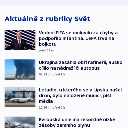
bojkotu
klimatologie
Aktuálně z rubriky
Svět
Vedení FIFA se omluvilo za chyby a
podpořilo Infantina. UEFA trvá na
bojkotu
před 53
m
Ukrajina zasáhla obří rafinerii, Rusko
cílilo na nádraží či autobus
08:52
před 1
h
Letadlo, u kterého se v Lipsku našel
dron, bylo naložené municí, píší
média
10:56
před 2
h
Evropská unie má rekordně nízké
zásoby zemního plynu