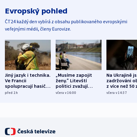
Evropský pohled
ČT24 každý den vybírá z obsahu publikovaného evropskými
veřejnými médii, členy Eurovize.
Jiný jazyk i technika.
„Musíme zapojit
Na Ukrajině j
Ve Francii
ženy.“ Litevští
zadržováni o
spolupracují hasiči z
politici zvažují
z více než 50 
různých zemí
dohodu o
Bojovali na s
před 2
h
včera v 16:00
včera v 14:37
demografii
Ruska