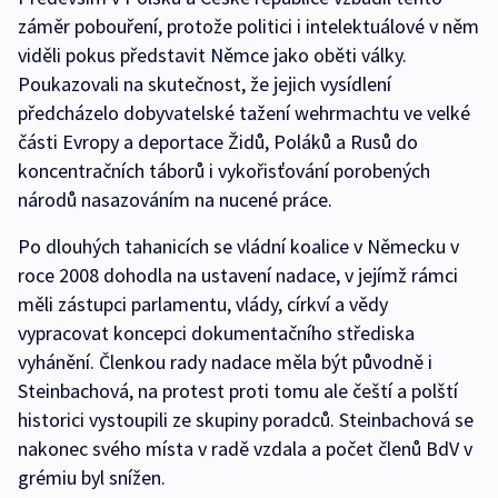
záměr pobouření, protože politici i intelektuálové v něm
viděli pokus představit Němce jako oběti války.
Poukazovali na skutečnost, že jejich vysídlení
předcházelo dobyvatelské tažení wehrmachtu ve velké
části Evropy a deportace Židů, Poláků a Rusů do
koncentračních táborů i vykořisťování porobených
národů nasazováním na nucené práce.
Po dlouhých tahanicích se vládní koalice v Německu v
roce 2008 dohodla na ustavení nadace, v jejímž rámci
měli zástupci parlamentu, vlády, církví a vědy
vypracovat koncepci dokumentačního střediska
vyhánění. Členkou rady nadace měla být původně i
Steinbachová, na protest proti tomu ale čeští a polští
historici vystoupili ze skupiny poradců. Steinbachová se
nakonec svého místa v radě vzdala a počet členů BdV v
grémiu byl snížen.