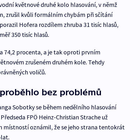
ůvodní květnové druhé kolo hlasování, v němž
n, zrušil kvůli formálním chybám při sčítání
porazil Hofera rozdílem zhruba 31 tisíc hlasů,
měř 350 tisíc hlasů.
a 74,2 procenta, a je tak oproti prvním
květnovém zrušeném druhém kole. Tehdy
rávněných voličů.
 proběhlo bez problémů
ganga Sobotky se během nedělního hlasování
 Předseda FPÖ Heinz-Christian Strache už
h místností oznámil, že se jeho strana tentokrát
lat.