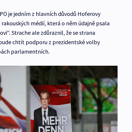
PÖ je jedním z hlavních důvodů Hoferovy
rakouských médií, která o něm údajně psala
i“. Strache ale zdůraznil, že se strana
bude chtít podporu z prezidentské volby
olbách parlamentních.