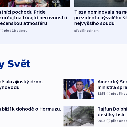
tníci pochodu Pride
Tisza nominovala na 
orňují na trvající nerovnosti i
prezidenta bývalého š
lečenskou atmosféru
nejvyššího soudu
před 1
hodinou
před 5
hodinami
ky
Svět
mě ukrajinský dron,
Americký Sen
lynovodu
ministra spr
12:53
před 5
ho
m blíží k dohodě o Hormuzu.
Tajfun Dolphi
desítky tisí
09:15
před 8
ho