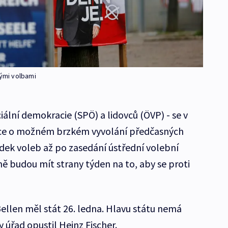
ými volbami
ciální demokracie (SPÖ) a lidovců (ÖVP) - se v
ulace o možném brzkém vyvolání předčasných
edek voleb až po zasedání ústřední volební
ě budou mít strany týden na to, aby se proti
ellen měl stát 26. ledna. Hlavu státu nemá
 úřad opustil Heinz Fischer.