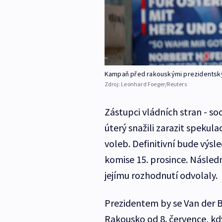
Kampaň před rakouskými prezidentsk
Zdroj:
Leonhard Foeger/Reuters
Zástupci vládních stran - so
úterý snažili zarazit spek
voleb. Definitivní bude výsl
komise 15. prosince. Následn
jejímu rozhodnutí odvolaly.
Prezidentem by se Van der B
Rakousko od 8. července, kdy