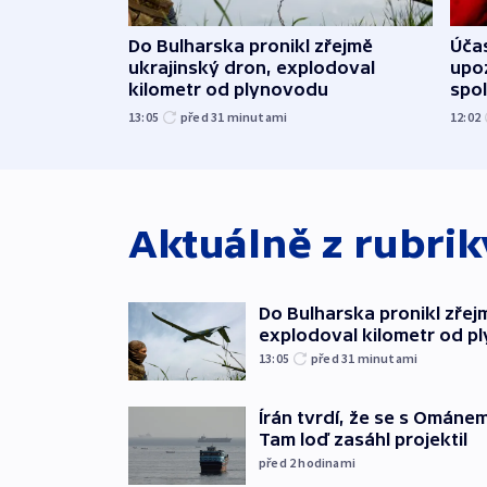
Do Bulharska pronikl zřejmě
Účas
ukrajinský dron, explodoval
upoz
kilometr od plynovodu
spo
13:05
před 31
minutami
12:02
Aktuálně z rubri
Do Bulharska pronikl zřej
explodoval kilometr od p
13:05
před 31
minutami
Írán tvrdí, že se s Ománe
Tam loď zasáhl projektil
před 2
hodinami