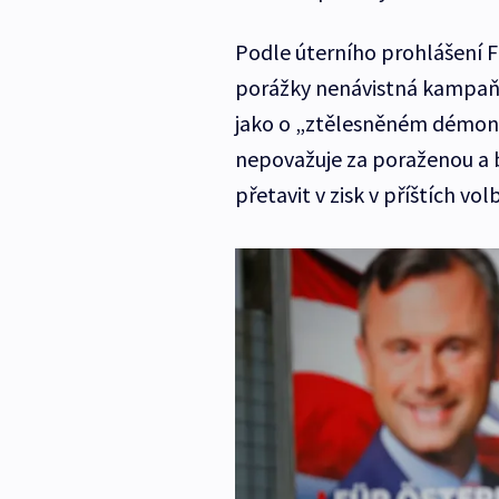
Podle úterního prohlášení F
porážky nenávistná kampaň 
jako o „ztělesněném démonov
nepovažuje za poraženou a 
přetavit v zisk v příštích v