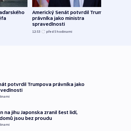
Ruský
maďarského
Americký Senát potvrdil Trumpova
čtyři 
éfa
právníka jako ministra
spravedlnosti
08:20
12:53
před 5
hodinami
át potvrdil Trumpova právníka jako
avedlnosti
dinami
n na jihu Japonska zranil šest lidí,
c domů jsou bez proudu
dinami