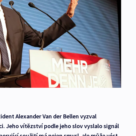
ident Alexander Van der Bellen vyzval
i. Jeho vítězství podle jeho slov vyslalo signál
porující soužití má nejen smysl, ale může vést