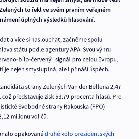
 Zelených to řekl ve svém prvním veřejném
známení úplných výsledků hlasování.
at a více si naslouchat, začněme spolu
 hlava státu podle agentury APA. Svou výhru
erveno-bílo-červený“ signál pro celou Evropu,
tí je nejen smysluplná, ale i přináší úspěch.
andidáta strany Zelených Van der Bellena 2,47
 což představuje zisk 53,79 procenta hlasů. Pro
ulistické Svobodné strany Rakouska (FPÖ)
,12 milionu voličů.
konalo opakované
druhé kolo prezidentských