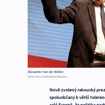
Alexander Van der Bellen
Zdroj:
Heinz-Peter Bader/Reuters
Nově zvolený rakouský prez
spoluobčany k větší toleranc
celé Evropě, že politika pod