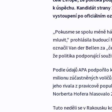
k úspěchu. Kandidát strany
vystoupení po oficiálním o
„Pokusme se spolu méně hád
mluvit,“ prohlásila budoucí
označil Van der Bellen za „č
že politika podporující souži
Podle údajů APA podpořilo k
milionu zúčastněných voličů,
jeho rivala z pravicově pop
Norberta Hofera hlasovalo 2
Tuto neděli se v Rakousku 