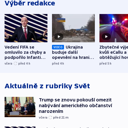
Výběr redakce
Vedení FIFA se
Ukrajina
Zbytečné výj
VIDEO
omluvilo za chyby a
buduje další
kvůli eCallu a
podpořilo Infantina.
opevnění na hranici
obtěžující ho
UEFA trvá na
s Běloruskem
zdržují záchr
včera
před 4
h
před 4
h
před 5
h
bojkotu
Aktuálně z rubriky
Svět
Trump se znovu pokouší omezit
nabývání amerického občanství
narozením
včera
před 21
m