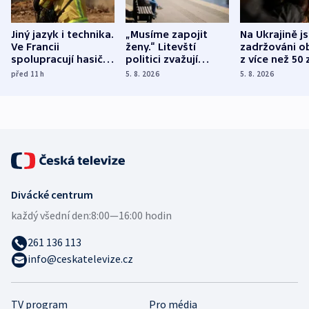
Jiný jazyk i technika.
„Musíme zapojit
Na Ukrajině j
Ve Francii
ženy.“ Litevští
zadržováni o
spolupracují hasiči z
politici zvažují
z více než 50 
různých zemí
dohodu o
Bojovali na s
před 11
h
5. 8. 2026
5. 8. 2026
demografii
Ruska
Divácké centrum
každý všední den:
8:00—16:00 hodin
261 136 113
info@ceskatelevize.cz
TV program
Pro média