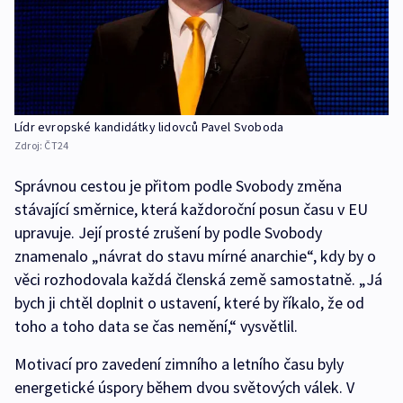
Lídr evropské kandidátky lidovců Pavel Svoboda
Zdroj:
ČT24
Správnou cestou je přitom podle Svobody změna
stávající směrnice, která každoroční posun času v EU
upravuje. Její prosté zrušení by podle Svobody
znamenalo „návrat do stavu mírné anarchie“, kdy by o
věci rozhodovala každá členská země samostatně. „Já
bych ji chtěl doplnit o ustavení, které by říkalo, že od
toho a toho data se čas nemění,“ vysvětlil.
Motivací pro zavedení zimního a letního času byly
energetické úspory během dvou světových válek. V