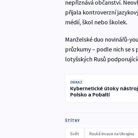
nepřiznává občanství. Neovlá
přijala kontroverzní jazykový
médií, škol nebo školek.
Manželské duo novinářů-yo
průzkumy – podle nich se s p
lotyšských Rusů podporujícíc
ODKAZ
Kybernetické útoky nástroje
Polsko a Pobaltí
ŠTÍTKY
Svět
Ruská invaze na Ukrajinu