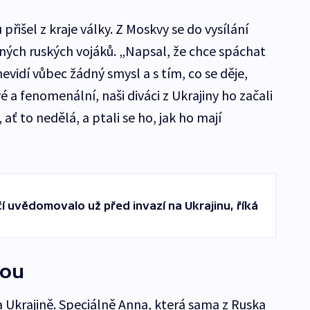
 přišel z kraje války. Z Moskvy se do vysílání
ných ruských vojáků. „Napsal, že chce spáchat
vidí vůbec žádný smysl a s tím, co se děje,
é a fenomenální, naši diváci z Ukrajiny ho začali
ať to nedělá, a ptali se ho, jak ho mají
í uvědomovalo už před invazí na Ukrajinu, říká
kou
a Ukrajině. Speciálně Anna, která sama z Ruska