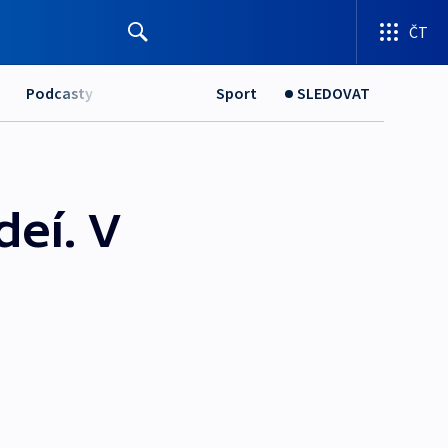
ČT
Podcasty
Sport
SLEDOVAT
eí. V