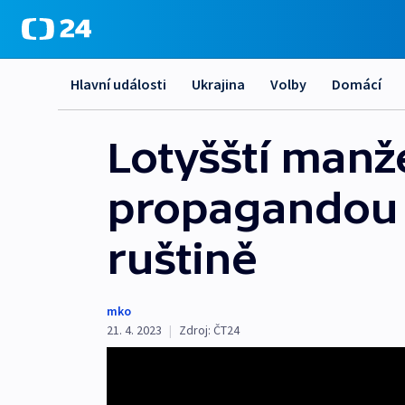
Hlavní události
Ukrajina
Volby
Domácí
Lotyšští manže
propagandou 
ruštině
mko
21. 4. 2023
|
Zdroj:
ČT24