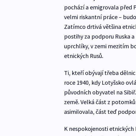
pochází a emigrovala před 
velmi riskantní práce – budo
Zatímco drtivá většina etnic
postihy za podporu Ruska a
uprchlíky, v zemi mezitím bo
etnických Rusů.
Ti, kteří obývají třeba děln
roce 1940, kdy Lotyšsko ovl
původních obyvatel na Sibiř. 
země. Velká část z potomků 
asimilovala, část teď podpor
K nespokojenosti etnických R