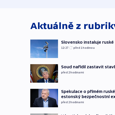
Aktuálně z rubri
Slovensko instaluje ruské 
12:27
před 1
hodinou
Soud nařídil zastavit sta
před 2
hodinami
Spekulace o přímém ruském
estonský bezpečnostní e
před 2
hodinami