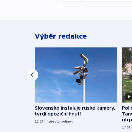
Výběr redakce
Slovensko instaluje ruské kamery,
Poli
tvrdí opoziční hnutí
Tanv
utrpě
12:27
před 1
hodinou
17:03