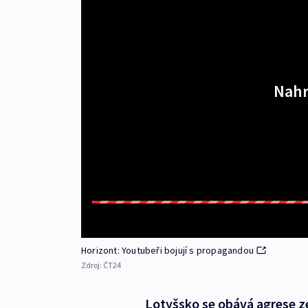
Nahr
Horizont: Youtubeři bojují s propagandou
Zdroj:
ČT24
Lotyšsko se obává agrese z