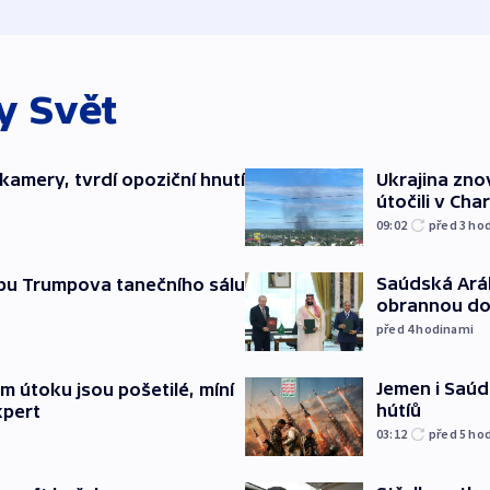
ky
Svět
kamery, tvrdí opoziční hnutí
Ukrajina zno
útočili v Cha
09:02
před 3
ho
Saúdská Aráb
vbu Trumpova tanečního sálu
obrannou d
před 4
hodinami
Jemen i Saúds
 útoku jsou pošetilé, míní
hútíů
xpert
03:12
před 5
ho