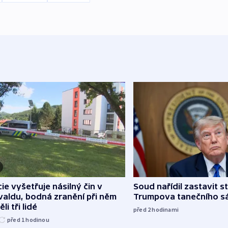
cie vyšetřuje násilný čin v
Soud nařídil zastavit s
aldu, bodná zranění při něm
Trumpova tanečního s
li tři lidé
před 2
hodinami
před 1
hodinou