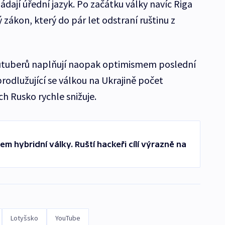
dají úřední jazyk. Po začátku války navíc Riga
 zákon, který do pár let odstraní ruštinu z
utuberů naplňují naopak optimismem poslední
rodlužující se válkou na Ukrajině počet
h Rusko rychle snižuje.
m hybridní války. Ruští hackeři cílí výrazně na
Lotyšsko
YouTube