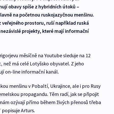
ují obavy spíše z hybridních útoků –
hlavně na početnou ruskojazyčnou menšinu.
z veřejného prostoru, ruší například ruská
 nezávislé projekty, které mají informační
rigorjevu měsíčně na Youtube sleduje na 12
víc, než má celé Lotyšsko obyvatel. Z jeho
jí on-line informační kanál.
uskou menšinu v Pobaltí, Ukrajince, ale i pro Rusy
remelskou propagandu. Těm radí, jak se připojit
e nám ozývají přímo během živých přenosů třeba
 popisuje Arturs.