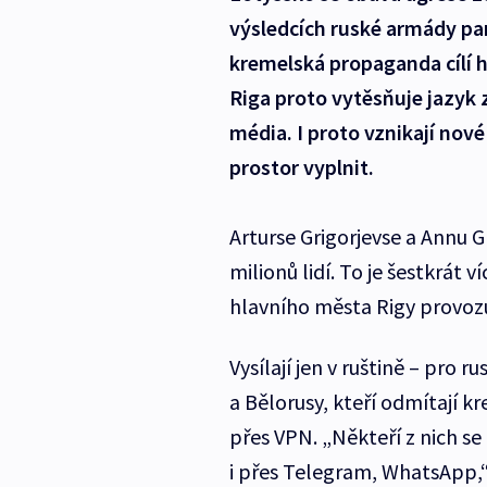
výsledcích ruské armády pan
kremelská propaganda cílí 
Riga proto vytěsňuje jazyk 
média. I proto vznikají nové
prostor vyplnit.
Arturse Grigorjevse a Annu G
milionů lidí. To je šestkrát 
hlavního města Rigy provozu
Vysílají jen v ruštině – pro r
a Bělorusy, kteří odmítají k
přes VPN. „Někteří z nich s
i přes Telegram, WhatsApp,“