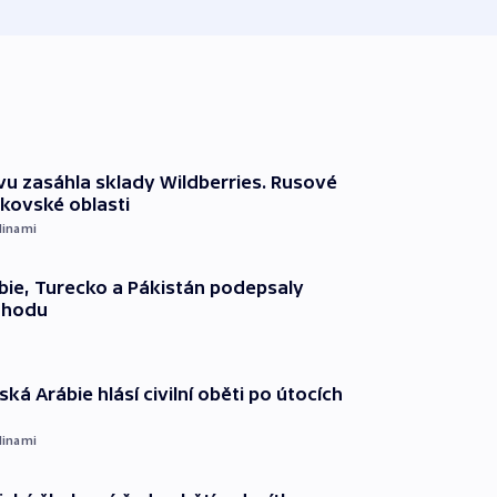
vu zasáhla sklady Wildberries. Rusové
rkovské oblasti
dinami
ie, Turecko a Pákistán podepsaly
ohodu
ká Arábie hlásí civilní oběti po útocích
dinami