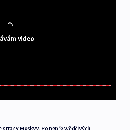
ávám video
e strany Moskvy. Po nepřesvědčivých