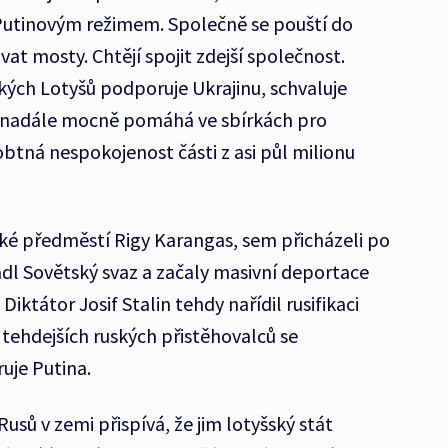
Putinovým režimem. Společně se pouští do
vat mosty. Chtějí spojit zdejší společnost.
kých Lotyšů podporuje Ukrajinu, schvaluje
 nadále mocně pomáhá ve sbírkách pro
btná nespokojenost části z asi půl milionu
ické předměstí Rigy Karangas, sem přicházeli po
ádl Sovětský svaz a začaly masivní deportace
Diktátor Josif Stalin tehdy nařídil rusifikaci
tehdejších ruských přistěhovalců se
uje Putina.
usů v zemi přispívá, že jim lotyšský stát