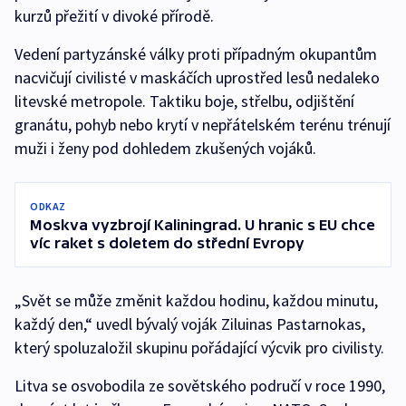
kurzů přežití v divoké přírodě.
Vedení partyzánské války proti případným okupantům
nacvičují civilisté v maskáčích uprostřed lesů nedaleko
litevské metropole. Taktiku boje, střelbu, odjištění
granátu, pohyb nebo krytí v nepřátelském terénu trénují
muži i ženy pod dohledem zkušených vojáků.
ODKAZ
Moskva vyzbrojí Kaliningrad. U hranic s EU chce
víc raket s doletem do střední Evropy
„Svět se může změnit každou hodinu, každou minutu,
každý den,“ uvedl bývalý voják Ziluinas Pastarnokas,
který spoluzaložil skupinu pořádající výcvik pro civilisty.
Litva se osvobodila ze sovětského područí v roce 1990,