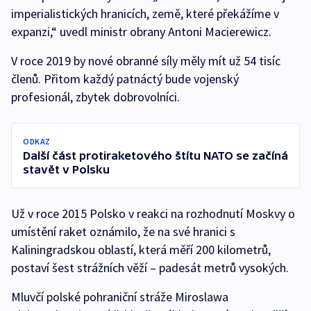
imperialistických hranicích, země, které překážíme v
expanzi,“ uvedl ministr obrany Antoni Macierewicz.
V roce 2019 by nové obranné síly měly mít už 54 tisíc
členů. Přitom každý patnáctý bude vojenský
profesionál, zbytek dobrovolníci.
ODKAZ
Další část protiraketového štítu NATO se začíná
stavět v Polsku
Už v roce 2015 Polsko v reakci na rozhodnutí Moskvy o
umístění raket oznámilo, že na své hranici s
Kaliningradskou oblastí, která měří 200 kilometrů,
postaví šest strážních věží – padesát metrů vysokých.
Mluvčí polské pohraniční stráže Miroslawa