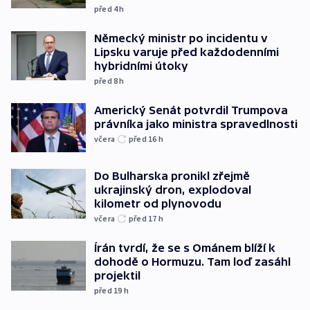
před 4
h
Německý ministr po incidentu v
Lipsku varuje před každodenními
hybridními útoky
před 8
h
Americký Senát potvrdil Trumpova
právníka jako ministra spravedlnosti
včera
před 16
h
Do Bulharska pronikl zřejmě
ukrajinský dron, explodoval
kilometr od plynovodu
včera
před 17
h
Írán tvrdí, že se s Ománem blíží k
dohodě o Hormuzu. Tam loď zasáhl
projektil
před 19
h