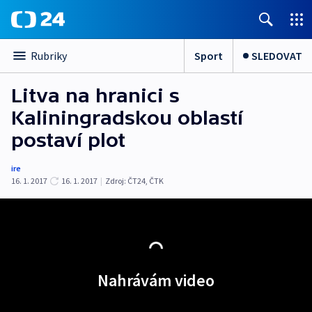
Sport
SLEDOVAT
Rubriky
Litva na hranici s
Kaliningradskou oblastí
postaví plot
ire
16. 1. 2017
16. 1. 2017
|
Zdroj:
ČT24, ČTK
Nahrávám video