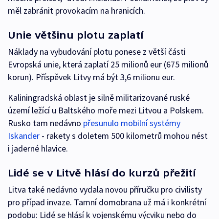
měl zabránit provokacím na hranicích.
Unie většinu plotu zaplatí
Náklady na vybudování plotu ponese z větší části
Evropská unie, která zaplatí 25 milionů eur (675 milionů
korun). Příspěvek Litvy má být 3,6 milionu eur.
Kaliningradská oblast je silně militarizované ruské
území ležící u Baltského moře mezi Litvou a Polskem.
Rusko tam nedávno
přesunulo mobilní systémy
Iskander
- rakety s doletem 500 kilometrů mohou nést
i jaderné hlavice.
Lidé se v Litvě hlásí do kurzů přežití
Litva také nedávno vydala novou příručku pro civilisty
pro případ invaze. Tamní domobrana už má i konkrétní
podobu: Lidé se hlásí k vojenskému výcviku nebo do