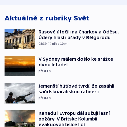
atmosféru
Aktuálně z rubriky
Svět
Rusové útočili na Charkov a Oděsu.
Údery hlásí i úřady v Bělgorodu
08:39
před 10
m
V Sydney málem došlo ke srážce
dvou letadel
před 1
h
Jemenští hútíové tvrdí, že zasáhli
saúdskoarabskou rafinerii
před 3
h
Kanadu i Evropu dál sužují lesní
požáry. V Britské Kolumbii
evakuovali tisíce lidí