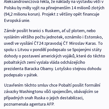
Aleksandrowiczová řekla, že náklady na výstavbu věží v
Polsku by měly vyjít na přinejmenším 14 milionů zlotých
(94,2 milionu korun). Projekt z většiny opět financuje
Evropská unie.
Záměr posílit hranici s Ruskem, ať už plotem, nebo
vysláním většího počtu jednotek, oznámilo i Estonsko,
uvedl ve vysílání ČT24 zpravodaj ČT Miroslav Karas. To
spolu s Litvou v pondělí podepsalo se Spojenými státy
dohody o postavení amerických vojáků, které do těchto
pobaltských zemí vyslala vláda odcházejícího
prezidenta Baracka Obamy. Lotyšsko stejnou dohodu
podepsalo v pátek.
Uzavřením těchto smluv chce Pobaltí posílit formální
závazky Washingtonu vůči spojencům, obávajícím se
případných snah Ruska o jejich destabilizaci,
poznamenala agentura AFP.