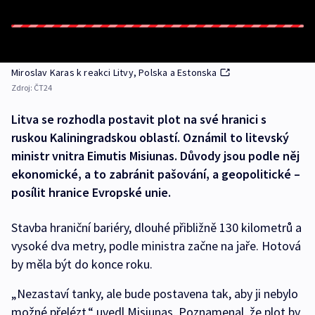
Miroslav Karas k reakci Litvy, Polska a Estonska
Zdroj:
ČT24
Litva se rozhodla postavit plot na své hranici s
ruskou Kaliningradskou oblastí. Oznámil to litevský
ministr vnitra Eimutis Misiunas. Důvody jsou podle něj
ekonomické, a to zabránit pašování, a geopolitické –
posílit hranice Evropské unie.
Stavba hraniční bariéry, dlouhé přibližně 130 kilometrů a
vysoké dva metry, podle ministra začne na jaře. Hotová
by měla být do konce roku.
„Nezastaví tanky, ale bude postavena tak, aby ji nebylo
možné přelézt,“ uvedl Misiunas. Poznamenal, že plot by