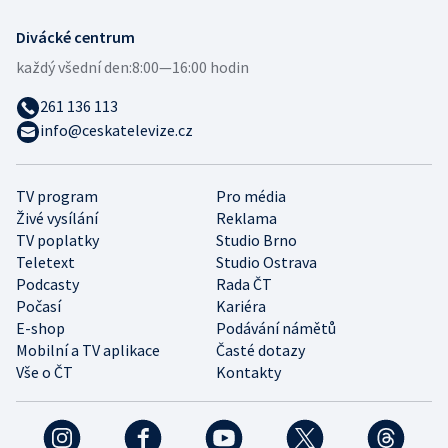
Divácké centrum
každý všední den:
8:00—16:00 hodin
261 136 113
info@ceskatelevize.cz
TV program
Pro média
Živé vysílání
Reklama
TV poplatky
Studio Brno
Teletext
Studio Ostrava
Podcasty
Rada ČT
Počasí
Kariéra
E-shop
Podávání námětů
Mobilní a TV aplikace
Časté dotazy
Vše o ČT
Kontakty