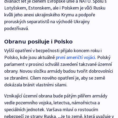
dvanáct let je členem Evropské unie a NATO. Spolu s
Lotyšskem, Estonskem, ale i Polskem je vůči Rusku
kvůli jeho anexi ukrajinského Krymu a podpoře
proruských separatistů na východě Ukrajiny
podezřívavá.
Obranu posiluje i Polsko
Vyšší opatření v bezpečnosti přijalo koncem roku i
Polsko, kde jsou aktuálně
první američtí vojáci
. Polský
parlament v prosinci schválil zavedení takzvané územní
obrany. Novou složku armády budou tvořit dobrovolníci
se zbraněmi. Cílem nového opatření je, aby se země
dokázala bránit vlastními silami.
Vznikající územní obrana bude pátým pilířem armády
vedle pozemního vojska, letectva, námořnictva a
speciálních jednotek. Varšava mluví o rostoucím
nebezpečí ze strany Ruska. „Je to země, která uvažuje v