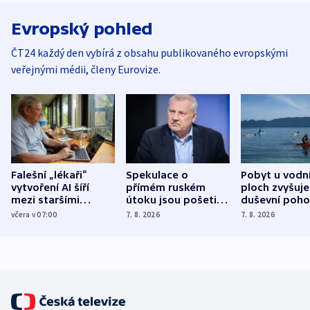
Evropský pohled
ČT24 každý den vybírá z obsahu publikovaného evropskými
veřejnými médii, členy Eurovize.
Falešní „lékaři“
Spekulace o
Pobyt u vodn
vytvoření AI šíří
přímém ruském
ploch zvyšuje
mezi staršími
útoku jsou pošetilé,
duševní poho
Poláky nebezpečné
míní estonský
ukázala
včera v 07:00
7. 8. 2026
7. 8. 2026
zdravotní rady
bezpečnostní
mezinárodní 
expert