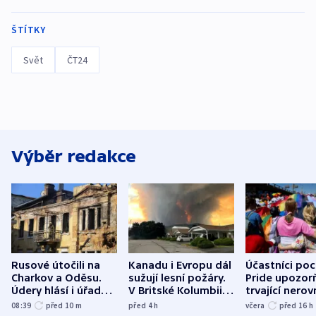
ŠTÍTKY
Svět
ČT24
Výběr redakce
Rusové útočili na
Kanadu i Evropu dál
Účastníci po
Charkov a Oděsu.
sužují lesní požáry.
Pride upozorň
Údery hlásí i úřady v
V Britské Kolumbii
trvající nerov
Bělgorodu
evakuovali tisíce lidí
společensko
08:39
před 10
m
před 4
h
včera
před 16
h