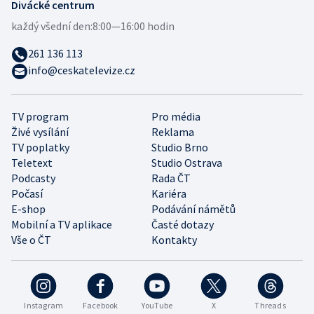
Divácké centrum
každý všední den:
8:00—16:00 hodin
261 136 113
info@ceskatelevize.cz
TV program
Pro média
Živé vysílání
Reklama
TV poplatky
Studio Brno
Teletext
Studio Ostrava
Podcasty
Rada ČT
Počasí
Kariéra
E-shop
Podávání námětů
Mobilní a TV aplikace
Časté dotazy
Vše o ČT
Kontakty
Instagram
Facebook
YouTube
X
Threads