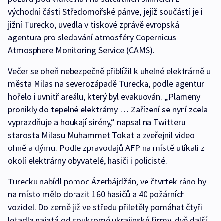
východní části Středomořské pánve, jejíž součástí je i
jižní Turecko, uvedla v tiskové zprávě evropská
agentura pro sledování atmosféry Copernicus
Atmosphere Monitoring Service (CAMS).
Večer se oheň nebezpečně přiblížil k uhelné elektrárně u
města Milas na severozápadě Turecka, podle agentur
hořelo i uvnitř areálu, který byl evakuován. „Plameny
pronikly do tepelné elektrárny … Zařízení se nyní zcela
vyprazdňuje a houkají sirény,“ napsal na Twitteru
starosta Milasu Muhammet Tokat a zveřejnil video
ohně a dýmu. Podle zpravodajů AFP na místě utíkali z
okolí elektrárny obyvatelé, hasiči i policisté.
Turecku nabídl pomoc Ázerbájdžán, ve čtvrtek ráno by
na místo mělo dorazit 160 hasičů a 40 požárních
vozidel. Do země již ve středu přiletěly pomáhat čtyři
letadla najatá od soukromé ukrajinské firmy, dvě další