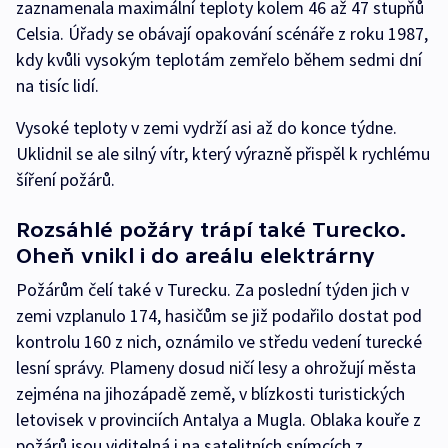
zaznamenala maximální teploty kolem 46 až 47 stupňů
Celsia. Úřady se obávají opakování scénáře z roku 1987,
kdy kvůli vysokým teplotám zemřelo během sedmi dní
na tisíc lidí.
Vysoké teploty v zemi vydrží asi až do konce týdne.
Uklidnil se ale silný vítr, který výrazně přispěl k rychlému
šíření požárů.
Rozsáhlé požáry trápí také Turecko.
Oheň vnikl i do areálu elektrárny
Požárům čelí také v Turecku. Za poslední týden jich v
zemi vzplanulo 174, hasičům se již podařilo dostat pod
kontrolu 160 z nich, oznámilo ve středu vedení turecké
lesní správy. Plameny dosud ničí lesy a ohrožují města
zejména na jihozápadě země, v blízkosti turistických
letovisek v provinciích Antalya a Mugla. Oblaka kouře z
požárů jsou viditelná i na satelitních snímcích z