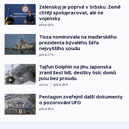
Zelenskyj je poprvé v Srbsku. Země
chtějí spolupracovat, ale ne
vojensky
před 16
h
Tisza nominovala na maďarského
prezidenta bývalého šéfa
nejvyššího soudu
před 17
h
Tajfun Dolphin na jihu Japonska
zranil šest lidí, desítky tisíc domů
jsou bez proudu
včera
před 20
h
Pentagon zveřejnil další dokumenty
o pozorování UFO
před 20
h