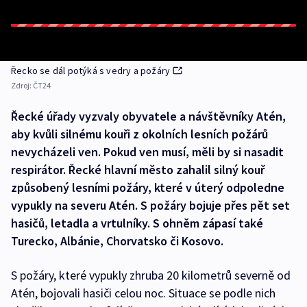
Řecko se dál potýká s vedry a požáry
Zdroj:
ČT24
Řecké úřady vyzvaly obyvatele a návštěvníky Atén,
aby kvůli silnému kouři z okolních lesních požárů
nevycházeli ven. Pokud ven musí, měli by si nasadit
respirátor. Řecké hlavní město zahalil silný kouř
způsobený lesními požáry, které v úterý odpoledne
vypukly na severu Atén. S požáry bojuje přes pět set
hasičů, letadla a vrtulníky. S ohněm zápasí také
Turecko, Albánie, Chorvatsko či Kosovo.
S požáry, které vypukly zhruba 20 kilometrů severně od
Atén, bojovali hasiči celou noc. Situace se podle nich