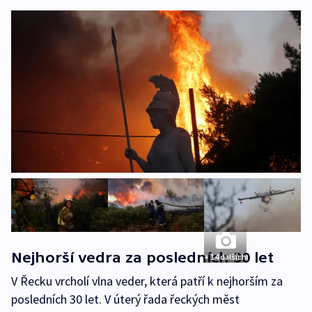
Nejhorší vedra za posledních 30 let
+ 14 dalších
V Řecku vrcholí vlna veder, která patří k nejhorším za
posledních 30 let. V úterý řada řeckých měst