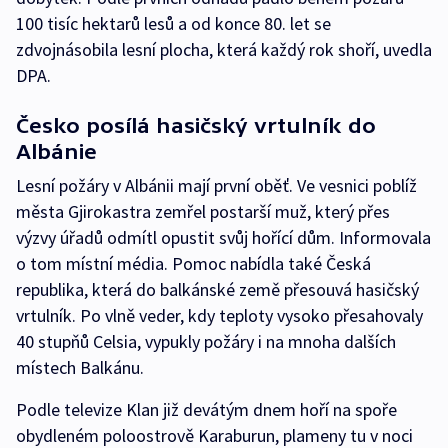
100 tisíc hektarů lesů a od konce 80. let se
zdvojnásobila lesní plocha, která každý rok shoří, uvedla
DPA.
Česko posílá hasičský vrtulník do
Albánie
Lesní požáry v Albánii mají první oběť. Ve vesnici poblíž
města Gjirokastra zemřel postarší muž, který přes
výzvy úřadů odmítl opustit svůj hořící dům. Informovala
o tom místní média. Pomoc nabídla také Česká
republika, která do balkánské země přesouvá hasičský
vrtulník. Po vlně veder, kdy teploty vysoko přesahovaly
40 stupňů Celsia, vypukly požáry i na mnoha dalších
místech Balkánu.
Podle televize Klan již devátým dnem hoří na spoře
obydleném poloostrově Karaburun, plameny tu v noci