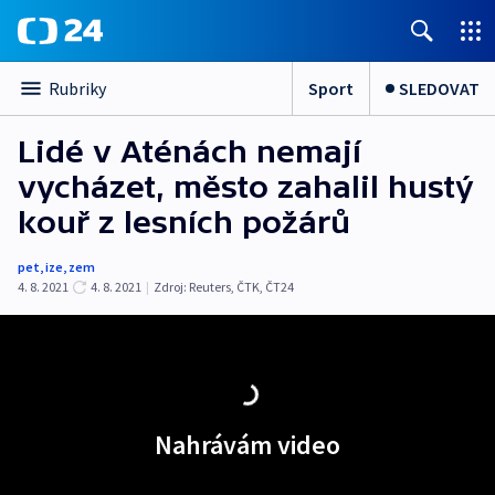
Sport
SLEDOVAT
Rubriky
Lidé v Aténách nemají
vycházet, město zahalil hustý
kouř z lesních požárů
pet
,
ize
,
zem
4. 8. 2021
4. 8. 2021
|
Zdroj:
Reuters
,
ČTK
,
ČT24
Nahrávám video