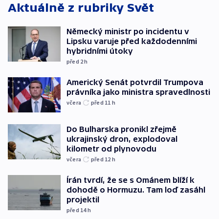
Aktuálně z rubriky
Svět
Německý ministr po incidentu v
Lipsku varuje před každodenními
hybridními útoky
před 2
h
Americký Senát potvrdil Trumpova
právníka jako ministra spravedlnosti
včera
před 11
h
Do Bulharska pronikl zřejmě
ukrajinský dron, explodoval
kilometr od plynovodu
včera
před 12
h
Írán tvrdí, že se s Ománem blíží k
dohodě o Hormuzu. Tam loď zasáhl
projektil
před 14
h