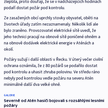
zlepšila, proto doufají, že se v nadcházejících hodinách
podaří dostat požár pod kontrolu.
Ze zasažených obcí uprchly stovky obyvatel, oběti na
životech úřady zatím nezaznamenaly. Několik lidí ale
bylo zraněno. Provozovatel elektrické sítě uvedl, že
jeho technici pracují na obnově sítě poničené ohněm a
na obnově dodávek elektrické energie v Aténách a
okolí.
Požáry sužují i další oblasti v Řecku. V úterý večer civilní
ochrana oznámila, že z 80 požárů se podařilo dostat
pod kontrolu a uhasit zhruba polovinu. Ve středu ráno
nebyly pod kontrolou vedle požáru na severu Atén
minimálně další dva velké ohně.
GALERIE
Severně od Atén hasiči bojovali s rozsáhlými lesními
požáry