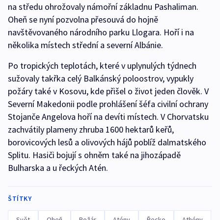
na středu ohrožovaly námořní základnu Pashaliman.
Oheň se nyní pozvolna přesouvá do hojně
navštěvovaného národního parku Llogara. Hoří i na
několika místech střední a severní Albánie.
Po tropických teplotách, které v uplynulých týdnech
sužovaly takřka celý Balkánský poloostrov, vypukly
požáry také v Kosovu, kde přišel o život jeden člověk. V
Severní Makedonii podle prohlášení šéfa civilní ochrany
Stojanče Angelova hoří na devíti místech. V Chorvatsku
zachvátily plameny zhruba 1600 hektarů keřů,
borovicových lesů a olivových hájů poblíž dalmatského
Splitu. Hasiči bojují s ohněm také na jihozápadě
Bulharska a u řeckých Atén.
ŠTÍTKY
Svět
Oheň
Požár
Atény
Řecko
Athény