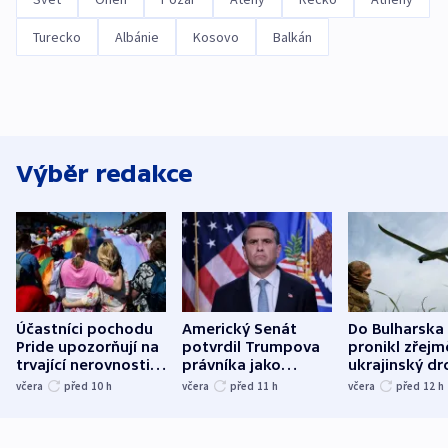
Turecko
Albánie
Kosovo
Balkán
Výběr redakce
Účastníci pochodu
Americký Senát
Do Bulharska
Pride upozorňují na
potvrdil Trumpova
pronikl zřejm
trvající nerovnosti i
právníka jako
ukrajinský dr
společenskou
ministra
explodoval k
včera
před 10
h
včera
před 11
h
včera
před 12
h
atmosféru
spravedlnosti
od plynovod