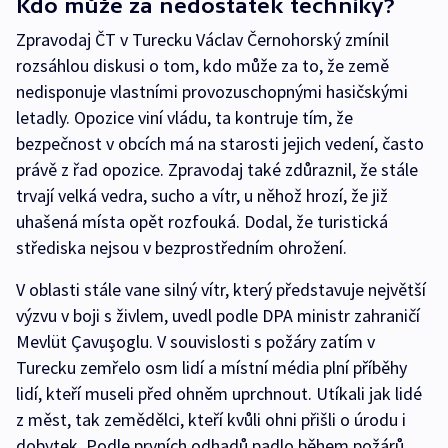
Kdo může za nedostatek techniky?
Zpravodaj ČT v Turecku Václav Černohorský zmínil
rozsáhlou diskusi o tom, kdo může za to, že země
nedisponuje vlastními provozuschopnými hasičskými
letadly. Opozice viní vládu, ta kontruje tím, že
bezpečnost v obcích má na starosti jejich vedení, často
právě z řad opozice. Zpravodaj také zdůraznil, že stále
trvají velká vedra, sucho a vítr, u něhož hrozí, že již
uhašená místa opět rozfouká. Dodal, že turistická
střediska nejsou v bezprostředním ohrožení.
V oblasti stále vane silný vítr, který představuje největší
výzvu v boji s živlem, uvedl podle DPA ministr zahraničí
Mevlüt Çavuşoglu. V souvislosti s požáry zatím v
Turecku zemřelo osm lidí a místní média plní příběhy
lidí, kteří museli před ohněm uprchnout. Utíkali jak lidé
z měst, tak zemědělci, kteří kvůli ohni přišli o úrodu i
dobytek. Podle prvních odhadů padlo během požárů