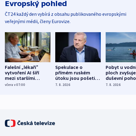
Evropský pohled
ČT24 každý den vybírá z obsahu publikovaného evropskými
veřejnými médii, členy Eurovize.
Falešní „lékaři“
Spekulace o
Pobyt u vodn
vytvoření AI šíří
přímém ruském
ploch zvyšuje
mezi staršími
útoku jsou pošetilé,
duševní poho
Poláky nebezpečné
míní estonský
ukázala
včera v 07:00
7. 8. 2026
7. 8. 2026
zdravotní rady
bezpečnostní
mezinárodní 
expert