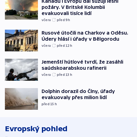
Kanadu i Evropu dál sužují lesní
požáry. V Britské Kolumbii
evakuovali tisíce lidí
včera
před 9
h
Rusové útočili na Charkov a Oděsu.
Údery hlásí i úřady v Bělgorodu
včera
před 12
h
Jemenští hútíové tvrdí, že zasáhli
saúdskoarabskou rafinerii
včera
před 13
h
Dolphin dorazil do Číny, úřady
evakuovaly přes milion lidí
před 15
h
Evropský pohled