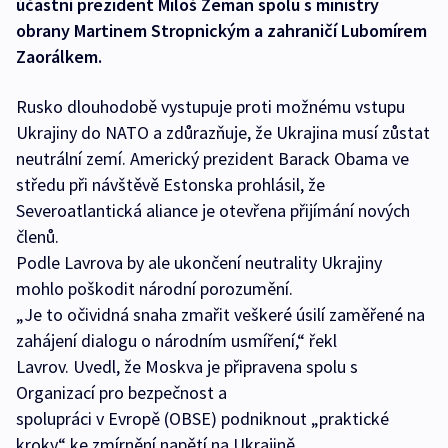
účastní prezident Miloš Zeman spolu s ministry
obrany Martinem Stropnickým a zahraničí Lubomírem
Zaorálkem.
Rusko dlouhodobě vystupuje proti možnému vstupu
Ukrajiny do NATO a zdůrazňuje, že Ukrajina musí zůstat
neutrální zemí. Americký prezident Barack Obama ve
středu při návštěvě Estonska prohlásil, že
Severoatlantická aliance je otevřena přijímání nových
členů.
Podle Lavrova by ale ukončení neutrality Ukrajiny
mohlo poškodit národní porozumění.
„Je to očividná snaha zmařit veškeré úsilí zaměřené na
zahájení dialogu o národním usmíření,“ řekl
Lavrov. Uvedl, že Moskva je připravena spolu s
Organizací pro bezpečnost a
spolupráci v Evropě (OBSE) podniknout „praktické
kroky“ ke zmírnění napětí na Ukrajině.