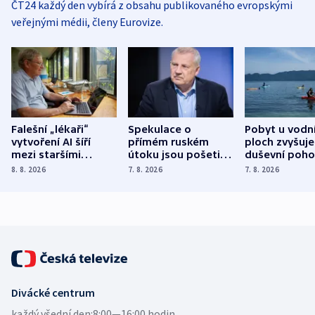
ČT24 každý den vybírá z obsahu publikovaného evropskými
veřejnými médii, členy Eurovize.
Falešní „lékaři“
Spekulace o
Pobyt u vodn
vytvoření AI šíří
přímém ruském
ploch zvyšuje
mezi staršími
útoku jsou pošetilé,
duševní poho
Poláky nebezpečné
míní estonský
ukázala
8. 8. 2026
7. 8. 2026
7. 8. 2026
zdravotní rady
bezpečnostní
mezinárodní 
expert
Divácké centrum
každý všední den:
8:00—16:00 hodin