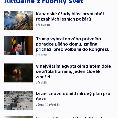
Aktuálně z rubriky
Svět
Kanadské úřady hlásí první oběť
rozsáhlých lesních požárů
před 33
m
Trump vybral nového právního
poradce Bílého domu, změna
přichází před volbami do Kongresu
před 2
h
V největším egyptském zlatém dole
se zřítila hornina, jeden člověk
zemřel
před 2
h
Izrael znovu odmítl mírový plán pro
Gazu
včera
před 8
h