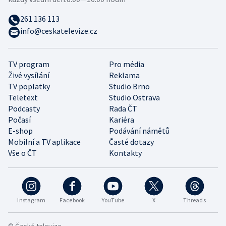
261 136 113
info@ceskatelevize.cz
TV program
Pro média
Živé vysílání
Reklama
TV poplatky
Studio Brno
Teletext
Studio Ostrava
Podcasty
Rada ČT
Počasí
Kariéra
E-shop
Podávání námětů
Mobilní a TV aplikace
Časté dotazy
Vše o ČT
Kontakty
Instagram
Facebook
YouTube
X
Threads