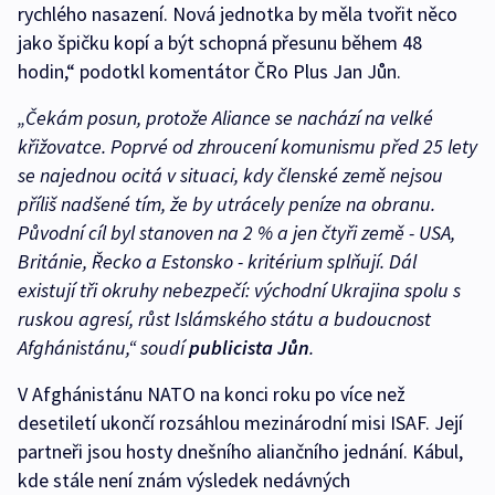
rychlého nasazení. Nová jednotka by měla tvořit něco
jako špičku kopí a být schopná přesunu během 48
hodin,“ podotkl komentátor ČRo Plus Jan Jůn.
„Čekám posun, protože Aliance se nachází na velké
křižovatce. Poprvé od zhroucení komunismu před 25 lety
se najednou ocitá v situaci, kdy členské země nejsou
příliš nadšené tím, že by utrácely peníze na obranu.
Původní cíl byl stanoven na 2 % a jen čtyři země - USA,
Británie, Řecko a Estonsko - kritérium splňují. Dál
existují tři okruhy nebezpečí: východní Ukrajina spolu s
ruskou agresí, růst Islámského státu a budoucnost
Afghánistánu,“
soudí
publicista Jůn
.
V Afghánistánu NATO na konci roku po více než
desetiletí ukončí rozsáhlou mezinárodní misi ISAF. Její
partneři jsou hosty dnešního aliančního jednání. Kábul,
kde stále není znám výsledek nedávných