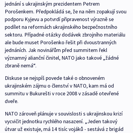
jednání s ukrajinským prezidentem Petrem
Porošenkem. Předpokládá se, že na něm zopakují svou
podporu Kyjevu a potvrdí připravenost výrazně se
podílet na reformách ukrajinského bezpečnostního
sektoru. Případné otázky dodávek zbrojního materiálu
ale bude muset Porošenko řešit při dvoustranných
jednáních. Jak novinářům před summitem řekl
významný alianční činitel, NATO jako takové „žádné
zbraně nemá“.
Diskuse se nejspíš povede také o obnoveném
ukrajinském zájmu o členství v NATO, kam má od
summitu v Bukurešti v roce 2008 v zásadě otevřené
dveře.
NATO zároveň plánuje v souvislosti s ukrajinskou krizí
vycvičit jednotku rychlého nasazení. „Jeden takový
útvar už existuje, má 14 tisíc vojáků - sestává z brigád