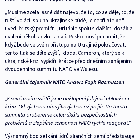
„Musíme zcela jasně dát najevo, že to, co se děje, to, že
ruští vojáci jsou na ukrajinské půdě, je nepřijatelné,“
uvedl britský premiér. „Británie spolu s dalšími dosáhla
uvalení několika vln sankcí. Rusko musí pochopit, že
když bude ve svém přístupu na Ukrajině pokračovat,
tento tlak se dále zvýší,“ dodal Cameron, který se k
ukrajinské krizi vyjádřil krátce před dnešním zahájením
dvoudenního summitu NATO ve Walesu.
Generální tajemník NATO Anders Fogh Rasmussen
„V současném světě jsme obklopeni jakýmsi obloukem
krize. Od východu přes jihovýchod až po jih. Na tomto
summitu probereme celou škálu bezpečnostních
problémů a zlepšíme schopnost NATO rychle reagovat.“
Významný bod setkání lídrů aliančních zemí představuje