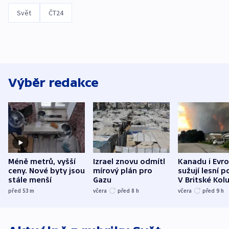
Svět
ČT24
Výběr redakce
Méně metrů, vyšší
Izrael znovu odmítl
Kanadu i Evro
ceny. Nové byty jsou
mírový plán pro
sužují lesní p
stále menší
Gazu
V Britské Kol
evakuovali tis
před 53
m
včera
před 8
h
včera
před 9
h