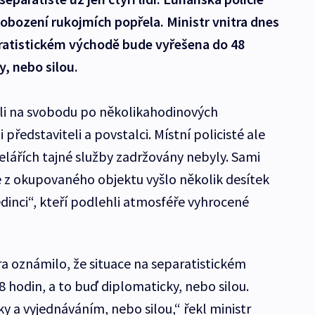
obození rukojmích popřela. Ministr vnitra dnes
aratistickém východě bude vyřešena do 48
y, nebo silou.
li na svobodu po několikahodinových
představiteli a povstalci. Místní policisté ale
elářích tajné služby zadržovány nebyly. Sami
e z okupovaného objektu vyšlo několik desítek
jedinci“, kteří podlehli atmosféře vyhrocené
ra oznámilo, že situace na separatistickém
 hodin, a to buď diplomaticky, nebo silou.
ky a vyjednáváním, nebo silou,“ řekl ministr