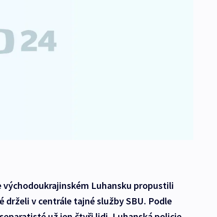
ve východoukrajinském Luhansku propustili
é drželi v centrále tajné služby SBU. Podle
separatisté už jen čtyři lidi. Luhanská policie