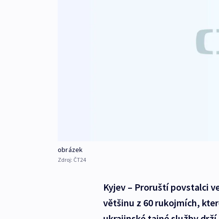
obrázek
Zdroj:
ČT24
Kyjev – Proruští povstalci 
většinu z 60 rukojmích, kter
ukrajinské tajné služby drží 