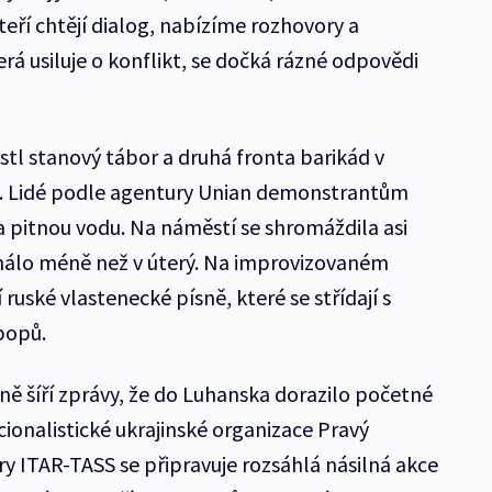
teří chtějí dialog, nabízíme rozhovory a
erá usiluje o konflikt, se dočká rázné odpovědi
stl stanový tábor a druhá fronta barikád v
u. Lidé podle agentury Unian demonstrantům
 a pitnou vodu. Na náměstí se shromáždila asi
o málo méně než v úterý. Na improvizovaném
 ruské vlastenecké písně, které se střídají s
popů.
ě šíří zprávy, že do Luhanska dorazilo početné
onalistické ukrajinské organizace Pravý
ry ITAR-TASS se připravuje rozsáhlá násilná akce