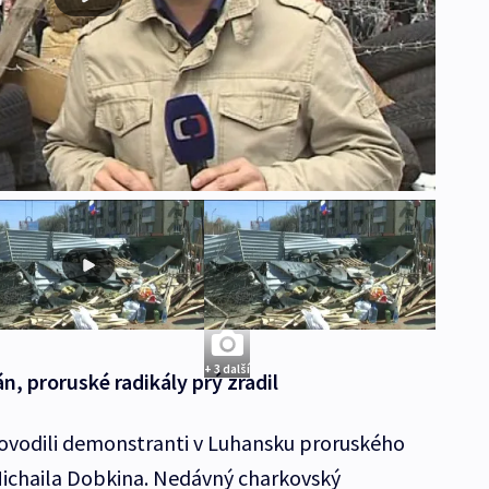
+ 3 další
n, proruské radikály prý zradil
rovodili demonstranti v Luhansku proruského
ichaila Dobkina. Nedávný charkovský