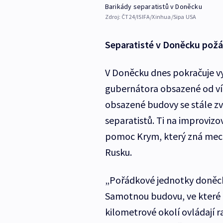
Barikády separatistů v Doněcku
Zdroj:
ČT24/ISIFA/Xinhua/Sipa USA
Separatisté v Doněcku pož
V Doněcku dnes pokračuje vyj
gubernátora obsazené od v
obsazené budovy se stále zvě
separatistů. Ti na improvizo
pomoc Krym, který zná mecha
Rusku.
„Pořádkové jednotky doněcké 
Samotnou budovu, ve které za
kilometrové okolí ovládají r