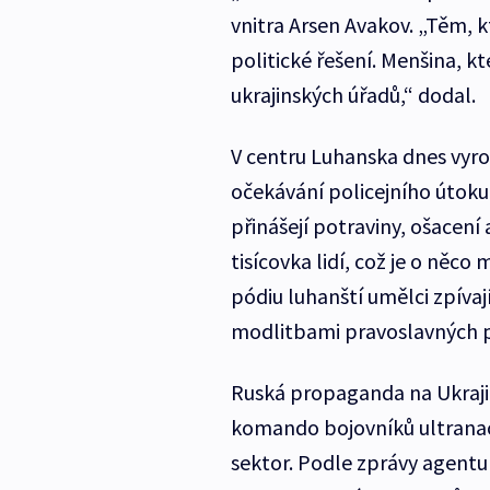
vnitra Arsen Avakov. „Těm, k
politické řešení. Menšina, kt
ukrajinských úřadů,“ dodal.
V centru Luhanska dnes vyro
očekávání policejního útok
přinášejí potraviny, ošacení
tisícovka lidí, což je o něc
pódiu luhanští umělci zpívají
modlitbami pravoslavných 
Ruská propaganda na Ukrajin
komando bojovníků ultranaci
sektor. Podle zprávy agentu