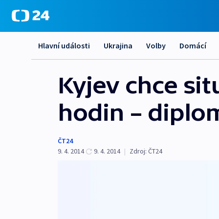
Hlavní události
Ukrajina
Volby
Domácí
Kyjev chce sit
hodin – diplom
ČT24
9. 4. 2014
9. 4. 2014
|
Zdroj:
ČT24