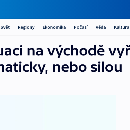
Svět
Regiony
Ekonomika
Počasí
Věda
Kultura
uaci na východě vyř
aticky, nebo silou