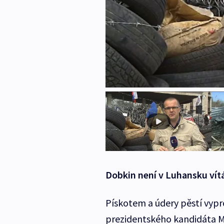
Dobkin není v Luhansku vítá
Pískotem a údery pěstí vyp
prezidentského kandidáta M