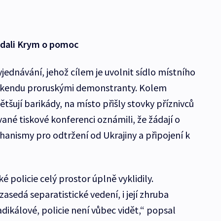
ádali Krym o pomoc
ednávání, jehož cílem je uvolnit sídlo místního
íkendu proruskými demonstranty. Kolem
tšují barikády, na místo přišly stovky příznivců
vané tiskové konferenci oznámili, že žádají o
nismy pro odtržení od Ukrajiny a připojení k
policie celý prostor úplně vyklidily.
sedá separatistické vedení, i její zhruba
adikálové, policie není vůbec vidět,“ popsal