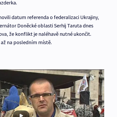
azderka.
ovili datum referenda o federalizaci Ukrajiny,
ernátor Doněcké oblasti Serhij Taruta dnes
ova, že konflikt je naléhavě nutné ukončit.
le až na posledním místě.