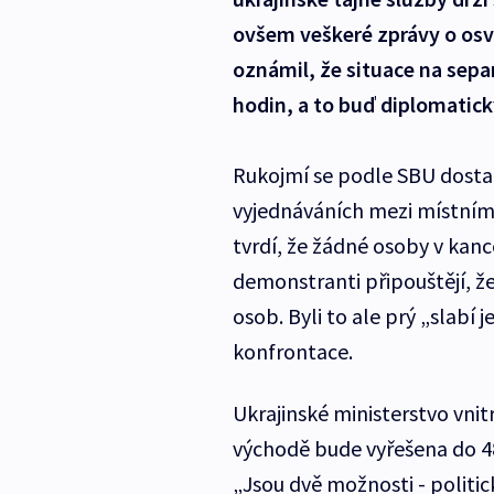
ovšem veškeré zprávy o osv
oznámil, že situace na sep
hodin, a to buď diplomatick
Rukojmí se podle SBU dosta
vyjednáváních mezi místními 
tvrdí, že žádné osoby v kanc
demonstranti připouštějí, ž
osob. Byli to ale prý „slabí 
konfrontace.
Ukrajinské ministerstvo vnit
východě bude vyřešena do 48
„Jsou dvě možnosti - politic