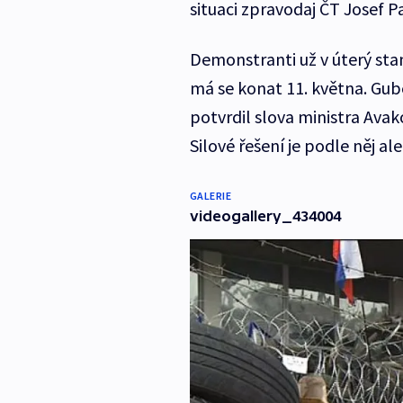
situaci zpravodaj ČT Josef P
Demonstranti už v úterý stan
má se konat 11. května. Gub
potvrdil slova ministra Avak
Silové řešení je podle něj a
GALERIE
videogallery_434004