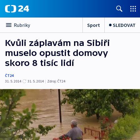
Sport
SLEDOVAT
Rubriky
Kvůli záplavám na Sibiři
muselo opustit domovy
skoro 8 tisíc lidí
ČT24
31. 5. 2014
31. 5. 2014
|
Zdroj:
ČT24