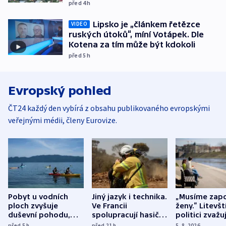
před 4
h
Lipsko je „článkem řetězce
VIDEO
ruských útoků“, míní Votápek. Dle
Kotena za tím může být kdokoli
před 5
h
Evropský pohled
ČT24 každý den vybírá z obsahu publikovaného evropskými
veřejnými médii, členy Eurovize.
Pobyt u vodních
Jiný jazyk i technika.
„Musíme zapo
ploch zvyšuje
Ve Francii
ženy.“ Litevšt
duševní pohodu,
spolupracují hasiči z
politici zvažuj
ukázala
různých zemí
dohodu o
před 5
h
před 21
h
5. 8. 2026