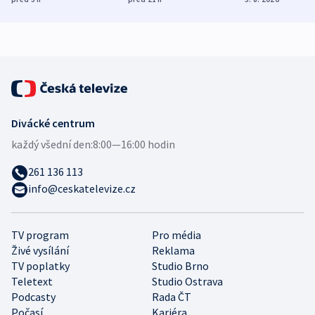
mezinárodní studie
demografii
Divácké centrum
každý všední den:
8:00—16:00 hodin
261 136 113
info@ceskatelevize.cz
TV program
Pro média
Živé vysílání
Reklama
TV poplatky
Studio Brno
Teletext
Studio Ostrava
Podcasty
Rada ČT
Počasí
Kariéra