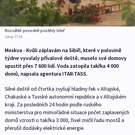
Rozsáhlé povodně postihly Sibiř
Zdroj:
ČT24
Moskva - Kvůli záplavám na Sibiři, které v polovině
týdne vyvolaly přívalové deště, muselo své domovy
upustit přes 7 600 lidí. Voda zatopila takřka 4 000
domů, napsala agentura ITAR-TASS.
Silné deště od čtvrtka zvyšují hladiny řek v Altajské,
Chakaské a Tuvské autonomní republice a v Altajském
kraji. Za posledních 24 hodin podle ruského
ministerstva pro mimořádné situace počet zaplavených
domů vzrostl o takřka 3 000, živel zničil řadu mostů a
přerušil dodávky elektrické energie.