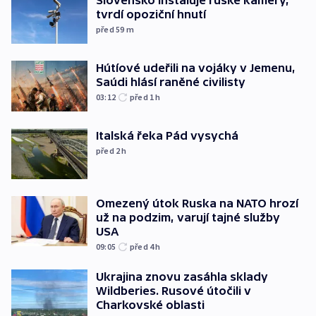
Slovensko instaluje ruské kamery,
tvrdí opoziční hnutí
před 59
m
Hútíové udeřili na vojáky v Jemenu,
Saúdi hlásí raněné civilisty
03:12
před 1
h
Italská řeka Pád vysychá
před 2
h
Omezený útok Ruska na NATO hrozí
už na podzim, varují tajné služby
USA
09:05
před 4
h
Ukrajina znovu zasáhla sklady
Wildberies. Rusové útočili v
Charkovské oblasti