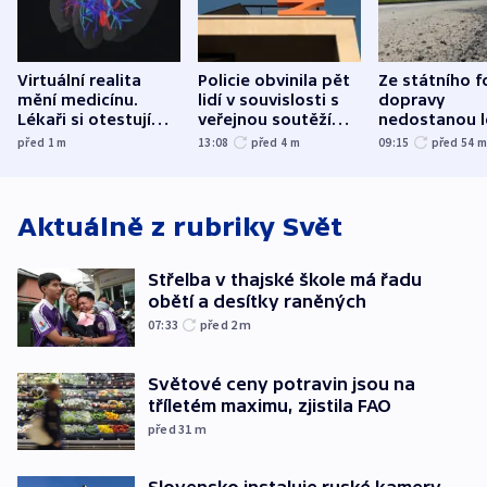
Virtuální realita
Policie obvinila pět
Ze státního 
mění medicínu.
lidí v souvislosti s
dopravy
Lékaři si otestují
veřejnou soutěží
nedostanou l
každý řez, říká
Správy železnic
kraje na silni
před 1
m
13:08
před 4
m
09:15
před 54
český expert
korunu, řekl 
Aktuálně z rubriky
Svět
Střelba v thajské škole má řadu
obětí a desítky raněných
07:33
před 2
m
Světové ceny potravin jsou na
tříletém maximu, zjistila FAO
před 31
m