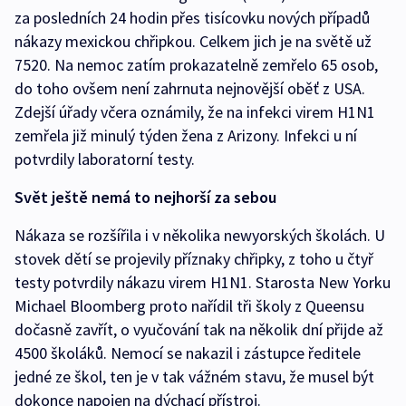
za posledních 24 hodin přes tisícovku nových případů
nákazy mexickou chřipkou. Celkem jich je na světě už
7520. Na nemoc zatím prokazatelně zemřelo 65 osob,
do toho ovšem není zahrnuta nejnovější oběť z USA.
Zdejší úřady včera oznámily, že na infekci virem H1N1
zemřela již minulý týden žena z Arizony. Infekci u ní
potvrdily laboratorní testy.
Svět ještě nemá to nejhorší za sebou
Nákaza se rozšířila i v několika newyorských školách. U
stovek dětí se projevily příznaky chřipky, z toho u čtyř
testy potvrdily nákazu virem H1N1. Starosta New Yorku
Michael Bloomberg proto nařídil tři školy z Queensu
dočasně zavřít, o vyučování tak na několik dní přijde až
4500 školáků. Nemocí se nakazil i zástupce ředitele
jedné ze škol, ten je v tak vážném stavu, že musel být
dokonce napojen na dýchací přístroj.