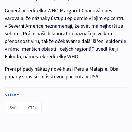
Generální ředitelka WHO Margaret Chanová dnes
varovala, že náznaky ústupu epidemie v jejím epicentru
v Severní Americe neznamenají, že svět má nejhorší za
sebou. „Práce našich laboratoří naznačuje velkou
přenosnost viru, takže očekáváme další šíření epidemie
v rámci menších oblastí i celých regionů,“ uvedl Keiji
Fukuda, náměstek ředitelky WHO.
První případy nákazy nově hlásí Peru a Malajsie. Oba
případy souvisí s návštěvou pacienta v USA.
ŠTÍTKY
Svět
ČT24