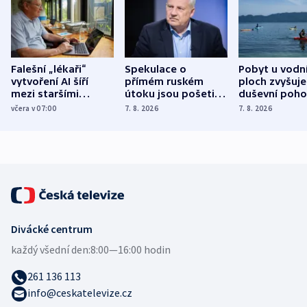
Falešní „lékaři“
Spekulace o
Pobyt u vodn
vytvoření AI šíří
přímém ruském
ploch zvyšuje
mezi staršími
útoku jsou pošetilé,
duševní poho
Poláky nebezpečné
míní estonský
ukázala
včera v 07:00
7. 8. 2026
7. 8. 2026
zdravotní rady
bezpečnostní
mezinárodní 
expert
Divácké centrum
každý všední den:
8:00—16:00 hodin
261 136 113
info@ceskatelevize.cz