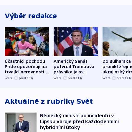
Výběr redakce
Účastníci pochodu
Americký Senát
Do Bulharska
Pride upozorňují na
potvrdil Trumpova
pronikl zřejm
trvající nerovnosti i
právníka jako
ukrajinský dr
společenskou
ministra
explodoval k
včera
před 10
h
včera
před 11
h
včera
před 12
h
atmosféru
spravedlnosti
od plynovod
Aktuálně z rubriky
Svět
Německý ministr po incidentu v
Lipsku varuje před každodenními
hybridními útoky