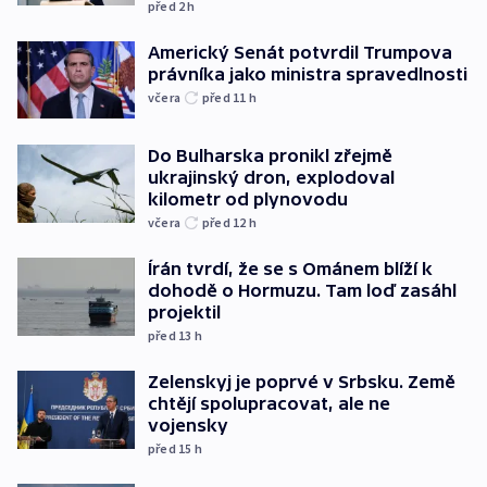
před 2
h
Americký Senát potvrdil Trumpova
právníka jako ministra spravedlnosti
včera
před 11
h
Do Bulharska pronikl zřejmě
ukrajinský dron, explodoval
kilometr od plynovodu
včera
před 12
h
Írán tvrdí, že se s Ománem blíží k
dohodě o Hormuzu. Tam loď zasáhl
projektil
před 13
h
Zelenskyj je poprvé v Srbsku. Země
chtějí spolupracovat, ale ne
vojensky
před 15
h