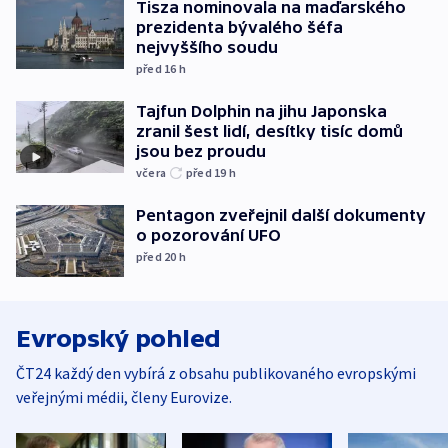
Tisza nominovala na maďarského
prezidenta bývalého šéfa
nejvyššího soudu
před 16
h
Tajfun Dolphin na jihu Japonska
zranil šest lidí, desítky tisíc domů
jsou bez proudu
včera
před 19
h
Pentagon zveřejnil další dokumenty
o pozorování UFO
před 20
h
Evropský pohled
ČT24 každý den vybírá z obsahu publikovaného evropskými
veřejnými médii, členy Eurovize.