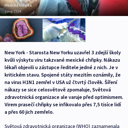
Mexická chřipka
Zdroj:
ČT24
New York - Starosta New Yorku uzavřel 3 zdejší školy
kvůli výskytu viru takzvané mexické chřipky. Nákazu
lékaři objevili u zástupce ředitele jedné z nich. Je v
kritickém stavu. Spojené státy mezitím oznámily, že
na virus H1N1 zemřel v USA už čtvrtý člověk. Šíření
nákazy se sice celosvětově zpomaluje, Světová
zdravotnická organizace ale varuje před optimismem.
Virem prasečí chřipky se infikovalo přes 7,5 tisíce lidí
a přes 60 jich zemřelo.
Světová zdravotnická organizace (WHO) zaznamenala