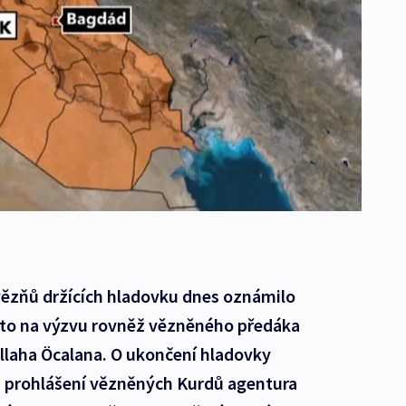
vězňů držících hladovku dnes oznámilo
 to na výzvu rovněž vězněného předáka
llaha Öcalana. O ukončení hladovky
 prohlášení vězněných Kurdů agentura