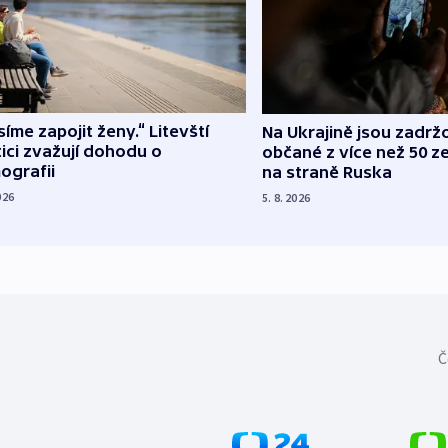
íme zapojit ženy.“ Litevští
Na Ukrajině jsou zadrž
tici zvažují dohodu o
občané z více než 50 ze
ografii
na straně Ruska
026
5. 8. 2026
Č