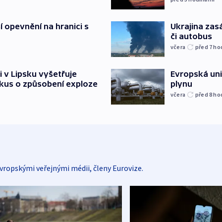
í opevnění na hranici s
Ukrajina zasá
či autobus
včera
před 7
ho
i v Lipsku vyšetřuje
Evropská un
kus o způsobení exploze
plynu
včera
před 8
ho
vropskými veřejnými médii, členy Eurovize.