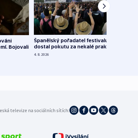
Španělský pořadatel festivalu
ováni
Lesn
dostal pokutu za nekalé praktiky
mí. Bojovali
dopa
zdrav
4. 8. 2026
4. 8. 20
eská televize na sociálních sítích: