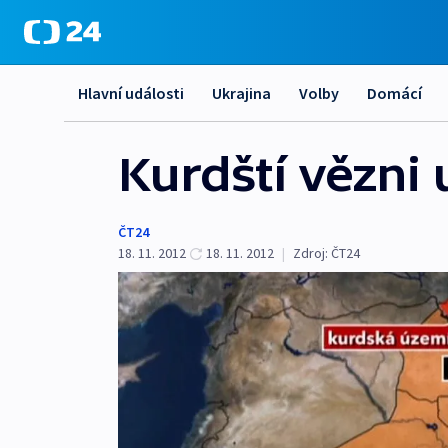
Hlavní události
Ukrajina
Volby
Domácí
Kurdští vězni 
ČT24
18. 11. 2012
18. 11. 2012
|
Zdroj:
ČT24