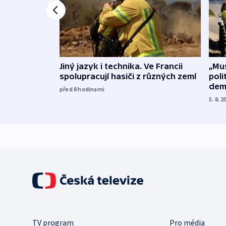
Jiný jazyk i technika. Ve Francii
„Mus
spolupracují hasiči z různých zemí
poli
dem
před 8
hodinami
5. 8. 2
TV program
Pro média