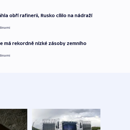
hla obří rafinerii, Rusko cílilo na nádraží
dinami
ie má rekordně nízké zásoby zemního
dinami