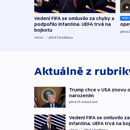
Vedení FIFA se omluvilo za chyby a
VIDE
podpořilo Infantina. UEFA trvá na
opev
bojkotu
před 
včera
před 1
hodinou
Aktuálně z rubri
Trump chce v USA znovu o
narozením
před 55
minutami
Vedení FIFA se omluvilo z
Infantina. UEFA trvá na bo
včera
před 1
hodinou