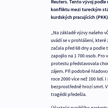
Reuters. Tento vývoj podle n
konfliktu mezi tureckým st
kurdských pracujících (PKK)
„Na základě výzvy našeho 
uvádí se v prohlášení, které
začala před 68 dny a podle t
zapojilo na 1 700 osob. Pro
protestu představovala chou
zájem. Při podobné hladovce
roce 2000 více než 100 lidí. 
bezprostředně hrozí smrt. V
tragédii předešla.
Účastníci nynějšího protest