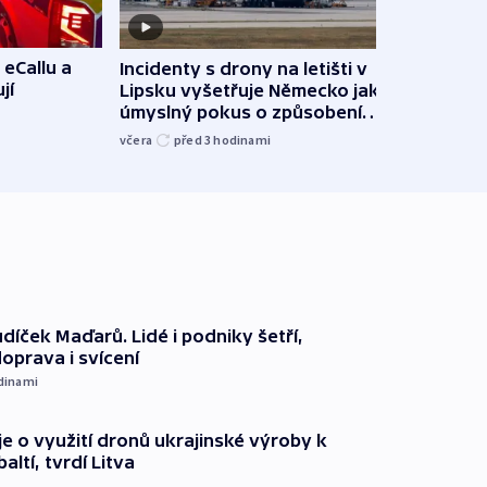
 eCallu a
Incidenty s drony na letišti v
Klima
jí
Lipsku vyšetřuje Německo jako
podn
úmyslný pokus o způsobení
i sví
exploze
včera
před 3
hodinami
včera
díček Maďarů. Lidé i podniky šetří,
oprava i svícení
dinami
e o využití dronů ukrajinské výroby k
ltí, tvrdí Litva