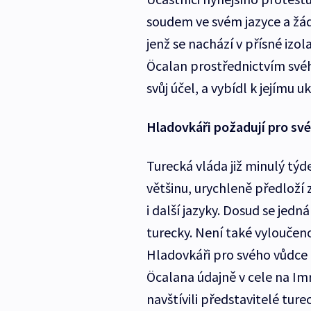
soudem ve svém jazyce a žá
jenž se nachází v přísné izo
Öcalan prostřednictvím svéh
svůj účel, a vybídl k jejímu 
Hladovkáři požadují pro sv
Turecká vláda již minulý t
většinu, urychleně předloží 
i další jazyky. Dosud se jed
turecky. Není také vyloučen
Hladovkáři pro svého vůdce 
Öcalana údajně v cele na Im
navštívili představitelé tur