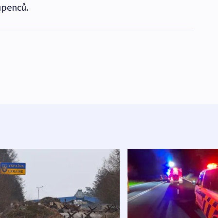
upenců.