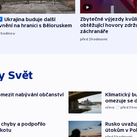
Zbytečné výjezdy kvůli
Ukrajina buduje další
O
obtěžující hovory zdržu
nění na hranici s Běloruskem
záchranáře
1
hodinou
před 2
hodinami
ky
Svět
mezit nabývání občanství
Klimatický bu
omezuje se d
včera
před 3
ho
a chyby a podpořilo
Rusko uvažuj
jkotu
útokům v Poba
před 3
hodinami