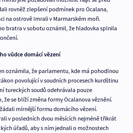
dali rovněž zlepšení podmínek pro Öcalana,
laci na ostrově Imrali v Marmarském moři.
o bratra v sobotu oznámil, že hladovka splnila
ukončení.
ého vůdce domácí vězení
ýden oznámila, že parlamentu, kde má pohodlnou
zákon povolující v soudních procesech kurdštinu
nání tureckých soudů odehrávala pouze
o, že se blíží změna formy Öcalanova věznění.
žádali mírnější formu domácího vězení.
rali v posledních dvou měsících nejméně třikrát
eckých úřadů, aby s ním jednali o možnostech