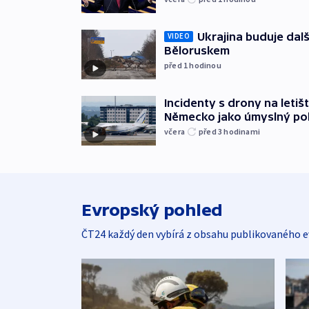
Ukrajina buduje dalš
VIDEO
Běloruskem
před 1
hodinou
Incidenty s drony na letišt
Německo jako úmyslný po
včera
před 3
hodinami
Evropský pohled
ČT24 každý den vybírá z obsahu publikovaného e