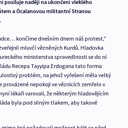
í posiluje naději na ukončení vleklého
átem a Öcalanovou militantní Stranou
.
vůdce… končíme dnešním dnem náš protest,“
 zveřejnil mluvčí vězněných Kurdů. Hladovka
ureckého ministerstva spravedlnosti se do ní
 vládu Recepa Tayyipa Erdogana tato forma
lostivý problém, na jehož vyřešení měla velký
 provázené nepokoji ve věznicích zemřelo v
I nyní lékaři varovali, že některým hladovějícím
láda byla pod silným tlakem, aby takové
u mimo jiné požadovali možnost hájit se před