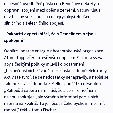
úspěšně,“ uvedl. Řeč přišla i na Benešovy dekrety a
dopravní spojení mezi oběma zeměmi. Václav Klaus
navrhl, aby se zasadili o co nejrychlejší zlepšení
silničního a železničního spojení.
„Rakouští experti hlásí, že s Temelínem nejsou
spokojení“
Odpůrci jaderné energie z hornorakouské organizace
Atomstopp včera otevřeným dopisem Fischera vyzvali,
aby s českými politiky mluvil i o odstranění
„bezpečnostních závad“ temelínské jaderné elektrárny.
Aktivisté tvrdí, že se nedostatky nenapravily, a neplní se
tak mezistátní dohoda z Melku z počátku desetiletí.
„Rakouští experti nám hlásí, že sice s Temelínem
nejsou spokojení, ale výměna informací podle nich
nabrala na kvalitě. To je něco, z čeho bychom měli mít
radost,“ řekl k tomu Fischer.