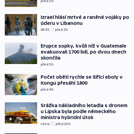
před 1
h
Izrael hlásí mrtvé a raněné vojáky po
úderu v Libanonu
06:02
před 2
h
Erupce sopky, kvůli níž v Guatemale
evakuovali 1700 lidí, po dvou dnech
skončila
před 3
h
Počet obětí rychle se šířící eboly v
Kongu přesáhl 1800
před 4
h
Srážka nákladního letadla s dronem
u Lipska byla podle německého
ministra hybridní útok
včera
před 10
h