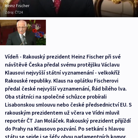
Heinz Fischer
Zdroj:
ČT24
Vídeň - Rakouský prezident Heinz Fischer při své
návštěvě Česka předal svému protějšku Václavu
Klausovi nejvyšší státní vyznamenání - velkokříž
Rakouské republiky. Klaus na oplátku Fischerovi
předal české nejvyšší vyznamenání, Řád bílého lva.
Oba státníci na společné schůzce probírali
Lisabonskou smlouvu nebo české předsednictví EU. S
rakouským prezidentem už včera ve Vídni mluvil
reportér ČT Jan Moláček. Rakouský prezident přijíždí
do Prahy na Klausovo pozvání. Po setkání s hlavou
státu se sejde i se šéfy obou parlamentních komor.