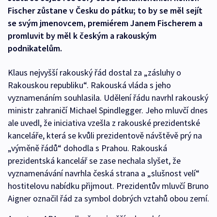
Fischer zůstane v Česku do pátku; to by se měl sejít
se svým jmenovcem, premiérem Janem Fischerem a
promluvit by měl k českým a rakouským
podnikatelům.
Klaus nejvyšší rakouský řád dostal za „zásluhy o
Rakouskou republiku“. Rakouská vláda s jeho
vyznamenáním souhlasila. Udělení řádu navrhl rakouský
ministr zahraničí Michael Spindlegger. Jeho mluvčí dnes
ale uvedl, že iniciativa vzešla z rakouské prezidentské
kanceláře, která se kvůli prezidentově návštěvě prý na
„výměně řádů“ dohodla s Prahou. Rakouská
prezidentská kancelář se zase nechala slyšet, že
vyznamenávání navrhla česká strana a „slušnost velí“
hostitelovu nabídku přijmout. Prezidentův mluvčí Bruno
Aigner označil řád za symbol dobrých vztahů obou zemí.