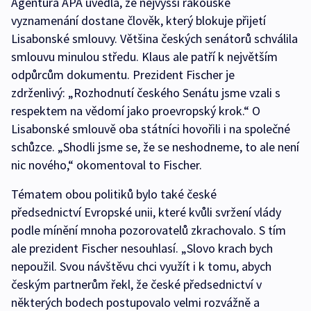
Agentura APA uvedla, že nejvyšší rakouské
vyznamenání dostane člověk, který blokuje přijetí
Lisabonské smlouvy. Většina českých senátorů schválila
smlouvu minulou středu. Klaus ale patří k největším
odpůrcům dokumentu. Prezident Fischer je
zdrženlivý: „Rozhodnutí českého Senátu jsme vzali s
respektem na vědomí jako proevropský krok.“ O
Lisabonské smlouvě oba státníci hovořili i na společné
schůzce. „Shodli jsme se, že se neshodneme, to ale není
nic nového,“ okomentoval to Fischer.
Tématem obou politiků bylo také české
předsednictví Evropské unii, které kvůli svržení vlády
podle mínění mnoha pozorovatelů zkrachovalo. S tím
ale prezident Fischer nesouhlasí. „Slovo krach bych
nepoužil. Svou návštěvu chci využít i k tomu, abych
českým partnerům řekl, že české předsednictví v
některých bodech postupovalo velmi rozvážně a