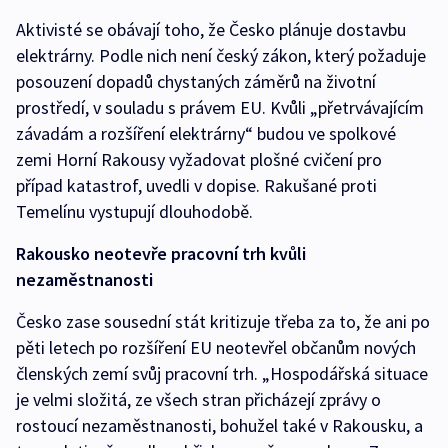
Aktivisté se obávají toho, že Česko plánuje dostavbu
elektrárny. Podle nich není český zákon, který požaduje
posouzení dopadů chystaných záměrů na životní
prostředí, v souladu s právem EU. Kvůli „přetrvávajícím
závadám a rozšíření elektrárny“ budou ve spolkové
zemi Horní Rakousy vyžadovat plošné cvičení pro
případ katastrof, uvedli v dopise. Rakušané proti
Temelínu vystupují dlouhodobě.
Rakousko neotevře pracovní trh kvůli
nezaměstnanosti
Česko zase sousední stát kritizuje třeba za to, že ani po
pěti letech po rozšíření EU neotevřel občanům nových
členských zemí svůj pracovní trh. „Hospodářská situace
je velmi složitá, ze všech stran přicházejí zprávy o
rostoucí nezaměstnanosti, bohužel také v Rakousku, a