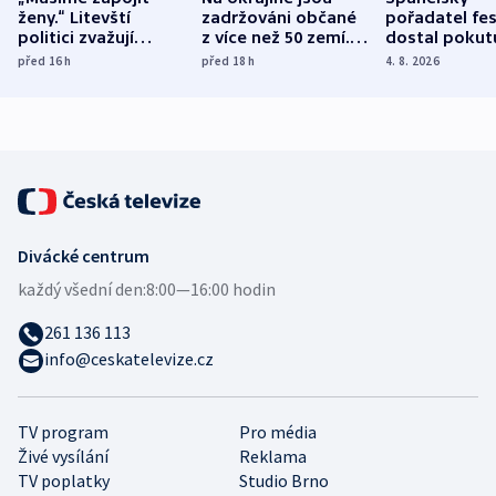
ženy.“ Litevští
zadržováni občané
pořadatel fes
politici zvažují
z více než 50 zemí.
dostal pokut
dohodu o
Bojovali na straně
nekalé prakti
před 16
h
před 18
h
4. 8. 2026
demografii
Ruska
Divácké centrum
každý všední den:
8:00—16:00 hodin
261 136 113
info@ceskatelevize.cz
TV program
Pro média
Živé vysílání
Reklama
TV poplatky
Studio Brno