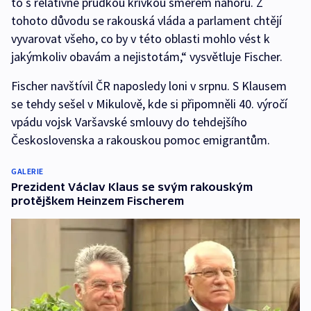
to s relativně prudkou křivkou směrem nahoru. Z
tohoto důvodu se rakouská vláda a parlament chtějí
vyvarovat všeho, co by v této oblasti mohlo vést k
jakýmkoliv obavám a nejistotám,“ vysvětluje Fischer.
Fischer navštívil ČR naposledy loni v srpnu. S Klausem
se tehdy sešel v Mikulově, kde si připomněli 40. výročí
vpádu vojsk Varšavské smlouvy do tehdejšího
Československa a rakouskou pomoc emigrantům.
GALERIE
Prezident Václav Klaus se svým rakouským
protějškem Heinzem Fischerem