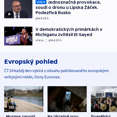
Jednoznačná provokace,
VIDEO
soudí o dronu u Lipska Žáček.
Podezřívá Rusko
před 13
h
V demokratických primárkách v
Michiganu zvítězil El-Sayed
včera
před 15
h
Evropský pohled
ČT24 každý den vybírá z obsahu publikovaného evropskými
veřejnými médii, členy Eurovize.
„Musíme zapojit
Na Ukrajině jsou
Španělský