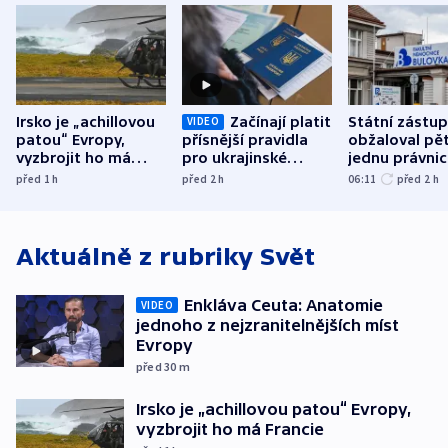
Irsko je „achillovou
Začínají platit
Státní zástu
VIDEO
patou“ Evropy,
přísnější pravidla
obžaloval pět 
vyzbrojit ho má
pro ukrajinské
jednu právni
Francie
uprchlíky
osobu v kauz
před 1
h
před 2
h
06:11
před 2
h
Bulovky
Aktuálně z rubriky
Svět
Enkláva Ceuta: Anatomie
VIDEO
jednoho z nejzranitelnějších míst
Evropy
před 30
m
Irsko je „achillovou patou“ Evropy,
vyzbrojit ho má Francie