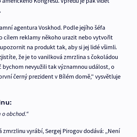
 amerického Kongresu. Vpředu je pak vidět
.
amní agentura Voskhod. Podle jejího šéfa
 cílem reklamy někoho urazit nebo vytvořit
upozornit na produkt tak, aby si jej lidé všimli.
jistíte, že je to vanilková zmrzlina s čokoládou
roč bychom nevyužili tak významnou událost, o
e první černý prezident v Bílém domě,“ vysvětluje
inu:
n o obchod.“
rá zmrzlinu vyrábí, Sergej Pirogov dodává: „Není