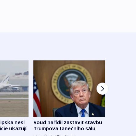
Žido
Lipska nesl
Soud nařídil zastavit stavbu
břehu
icie ukazují
Trumpova tanečního sálu
kriti