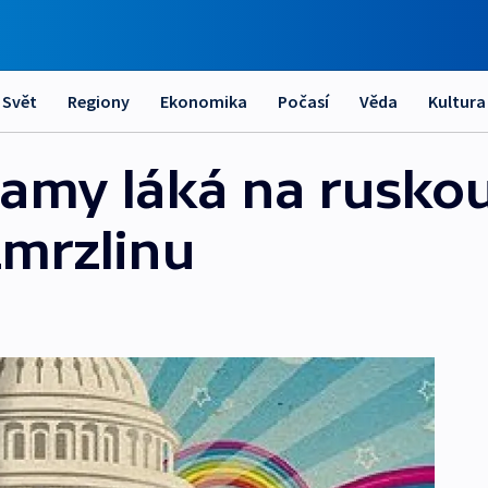
Svět
Regiony
Ekonomika
Počasí
Věda
Kultura
bamy láká na rusko
zmrzlinu