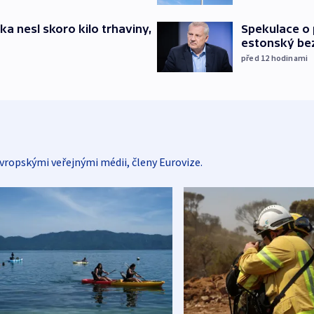
ska nesl skoro kilo trhaviny,
Spekulace o 
estonský be
před 12
hodinami
vropskými veřejnými médii, členy Eurovize.