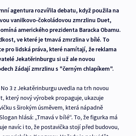
mní agentura rozvířila debatu, když použila na
ovou vanilkovo-čokoládovou zmrzlinu Duet,
ipomíná amerického prezidenta Baracka Obamu.
kost, ve které je tmavá zmrzlina v bílé. To
e pro lidská práva, které namítají, že reklama
yvatelé Jekatěrinburgu si už ale novou
odech žádají zmrzlinu s "černým chlapíkem".
No 3 z Jekatěrinburgu uvedla na trh novou
t, který nový výrobek propaguje, ukazuje
vičku s širokým úsměvem, která nápadně
ogan hlásá: „Tmavá v bílé“. To, že figurka má
 navíc i to, že postavička stojí před budovou,