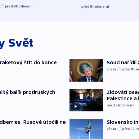
před 9
hodinami
před 9
hodinami
ky
Svět
iraketový štít do konce
Soud nařídil
včera
před 9
ho
elký balík protiruských
Židovští osa
Palestince a 
před 9
hodinami
Slovensko in
dberries, Rusové útočili na
včera
před 11
h