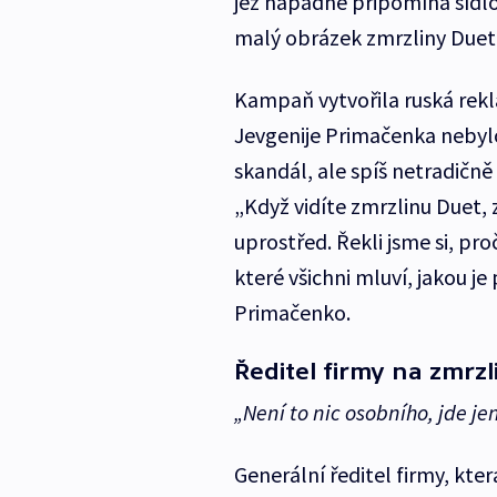
jež nápadně připomíná sídlo
malý obrázek zmrzliny Duet
Kampaň vytvořila ruská rekl
Jevgenije Primačenka nebylo
skandál, ale spíš netradičně 
„Když vidíte zmrzlinu Duet, z
uprostřed. Řekli jsme si, p
které všichni mluví, jakou j
Primačenko.
Ředitel firmy na zmrzl
„Není to nic osobního, jde je
Generální ředitel firmy, kte