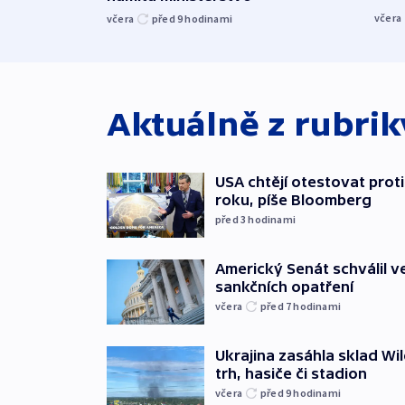
včera
včera
před 9
hodinami
Aktuálně z rubri
USA chtějí otestovat prot
roku, píše Bloomberg
před 3
hodinami
Americký Senát schválil v
sankčních opatření
včera
před 7
hodinami
Ukrajina zasáhla sklad Wil
trh, hasiče či stadion
včera
před 9
hodinami