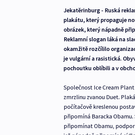
Jekatěrinburg - Ruská rekla
plakátu, který propaguje n
obrázek, který nápadně př
Reklamní slogan láká na slad
okamžitě rozčílilo organizac
je vulgární a rasistická. Ob
pochoutku oblíbili a v obch
Společnost Ice Cream Plant 
zmrzlinu zvanou Duet. Plaká
počítačově kreslenou posta
připomíná Baracka Obamu. Sl
připomínat Obamu, podporuje