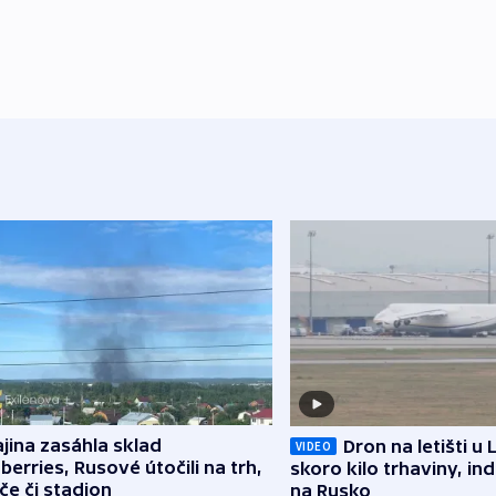
jina zasáhla sklad
Dron na letišti u 
VIDEO
berries, Rusové útočili na trh,
skoro kilo trhaviny, ind
če či stadion
na Rusko