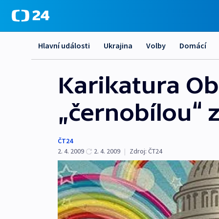
Hlavní události
Ukrajina
Volby
Domácí
Karikatura O
„černobílou“ 
ČT24
2. 4. 2009
2. 4. 2009
|
Zdroj:
ČT24