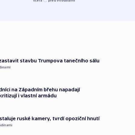
včera
před 9
hodinami
před 9
 zastavit stavbu Trumpova tanečního sálu
dinami
dníci na Západním břehu napadají
kritizují i vlastní armádu
staluje ruské kamery, tvrdí opoziční hnutí
odinami