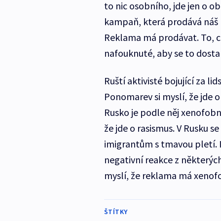
to nic osobního, jde jen o 
kampaň, která prodává náš pr
Reklama má prodávat. To, 
nafouknuté, aby se to dosta
Ruští aktivisté bojující za li
Ponomarev si myslí, že jde 
Rusko je podle něj xenofobn
že jde o rasismus. V Rusku se
imigrantům s tmavou pletí. 
negativní reakce z některých
myslí, že reklama má xenofo
ŠTÍTKY