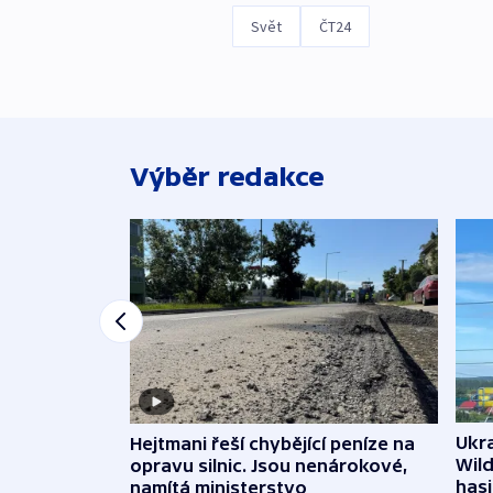
Svět
ČT24
Výběr redakce
Ukra
Hejtmani řeší chybějící peníze na
Wild
opravu silnic. Jsou nenárokové,
hasi
namítá ministerstvo