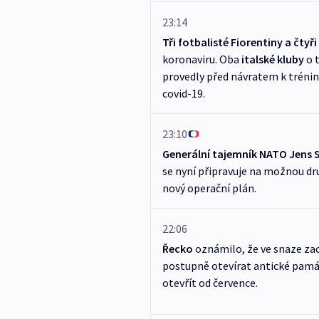
23:14
Tři fotbalisté Fiorentiny a čty
koronaviru. Oba
italské kluby
o 
provedly před návratem k tréni
covid-19.
23:10
Generální tajemník NATO Jens 
se nyní připravuje na možnou dru
nový operační plán.
22:06
Řecko
oznámilo, že ve snaze zac
postupně otevírat antické památ
otevřít od července.