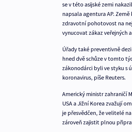
se v této asijské zemi nakaz
napsala agentura AP. Země k
zdravotní pohotovost na nej
vynucovat zákaz veřejných ak
Úřady také preventivně dezi
hned dvě schůze v tomto týdn
zákonodárci byli ve styku s 
koronavirus, píše Reuters.
Americký ministr zahraničí 
USA a Jižní Korea zvažují om
je přesvědčen, že velitelé n
zároveň zajistit plnou připr