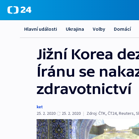
Hlavní události
Ukrajina
Volby
Domácí
Jižní Korea de
Íránu se nakaz
zdravotnictví
ket
25. 2. 2020
25. 2. 2020
|
Zdroj:
ČTK
,
ČT24
,
Reuters
,
S