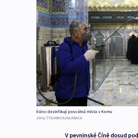
Íránci dezinfikují posvátná místa v Komu
Zdroj:
ČTK/ABACA/AA/ABACA
V pevninské Číně dosud podl