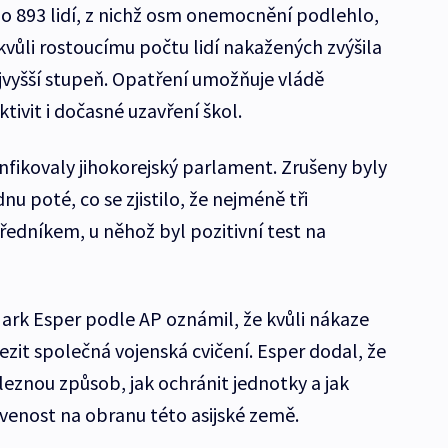
ilo 893 lidí, z nichž osm onemocnění podlehlo,
vůli rostoucímu počtu lidí nakažených zvýšila
vyšší stupeň. Opatření umožňuje vládě
tivit i dočasné uzavření škol.
nfikovaly jihokorejský parlament. Zrušeny byly
u poté, co se zjistilo, že nejméně tři
úředníkem, u něhož byl pozitivní test na
Mark Esper podle AP oznámil, že kvůli nákaze
ezit společná vojenská cvičení. Esper dodal, že
aleznou způsob, jak ochránit jednotky a jak
avenost na obranu této asijské země.