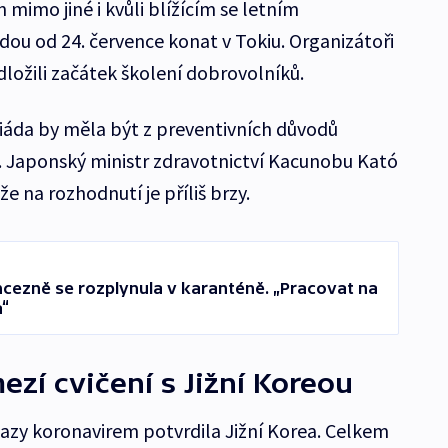
mimo jiné i kvůli blížícím se letním
dou od 24. července konat v Tokiu. Organizátoři
ložili začátek školení dobrovolníků.
piáda by měla být z preventivních důvodů
. Japonský ministr zdravotnictví Kacunobu Kató
že na rozhodnutí je příliš brzy.
cezně se rozplynula v karanténě. „Pracovat na
a“
ezí cvičení s Jižní Koreou
azy koronavirem potvrdila Jižní Korea. Celkem