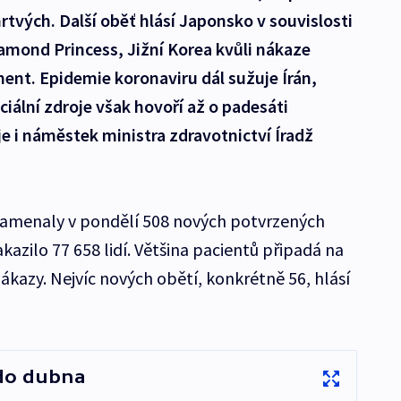
mrtvých. Další oběť hlásí Japonsko v souvislosti
iamond Princess, Jižní Korea kvůli nákaze
ent. Epidemie koronaviru dál sužuje Írán,
iciální zdroje však hovoří až o padesáti
 i náměstek ministra zdravotnictví Íradž
namenaly v pondělí 508 nových potvrzených
azilo 77 658 lidí. Většina pacientů připadá na
ákazy. Nejvíc nových obětí, konkrétně 56, hlásí
 do dubna