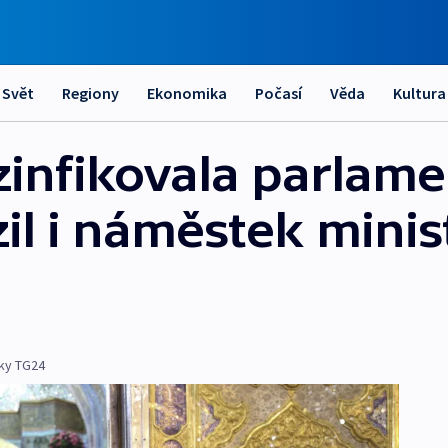
Svět
Regiony
Ekonomika
Počasí
Věda
Kultura
zinfikovala parlame
il i náměstek minis
ky TG24