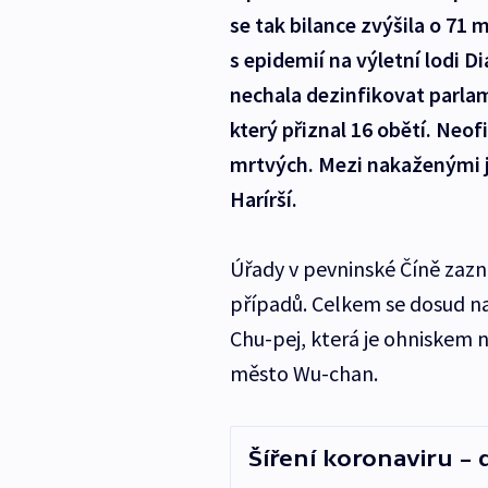
se tak bilance zvýšila o 71 
s epidemií na výletní lodi D
nechala dezinfikovat parlam
který přiznal 16 obětí. Neof
mrtvých. Mezi nakaženými je
Harírší.
Úřady v pevninské Číně zaz
případů. Celkem se dosud nak
Chu-pej, která je ohniskem n
město Wu-chan.
Šíření koronaviru –