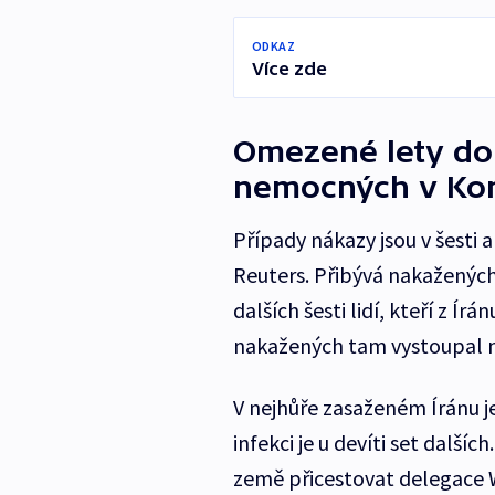
ODKAZ
Více zde
Omezené lety do 
nemocných v K
Případy nákazy jsou v šesti 
Reuters. Přibývá nakažených 
dalších šesti lidí, kteří z Í
nakažených tam vystoupal n
V nejhůře zasaženém Íránu je
infekci je u devíti set dalšíc
země přicestovat delegace 