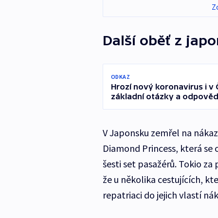
Z
Další oběť z japo
ODKAZ
Hrozí nový koronavirus i v 
základní otázky a odpověd
V Japonsku zemřel na nákazu
Diamond Princess, která se 
šesti set pasažérů. Tokio za 
že u několika cestujících, kt
repatriaci do jejich vlastí ná