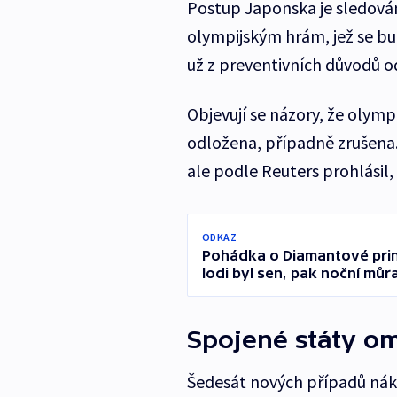
Postup Japonska je sledován 
olympijským hrám, jež se bu
už z preventivních důvodů od
Objevují se názory, že olym
odložena, případně zrušena
ale podle Reuters prohlásil, 
ODKAZ
Pohádka o Diamantové prin
lodi byl sen, pak noční můr
Spojené státy om
Šedesát nových případů nák