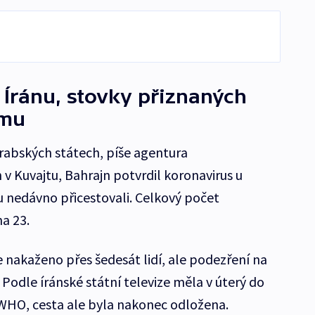
Íránu, stovky přiznaných
omu
arabských státech, píše agentura
v Kuvajtu, Bahrajn potvrdil koronavirus u
ránu nedávno přicestovali. Celkový počet
a 23.
 nakaženo přes šedesát lidí, ale podezření na
h. Podle íránské státní televize měla v úterý do
WHO, cesta ale byla nakonec odložena.