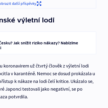
obrazit další příspěvky
nské výletní lodi
Česku? Jak snížit riziko nákazy? Nabízíme
i
 koronavirem už čtvrtý člověk z výletní lodi
ocitla v karanténě. Nemoc se dosud prokázala u
přístup k nákaze na lodi čelí kritice. Ukázalo se,
eré Japonci testovali jako negativní, se po
kaza potvrdila.