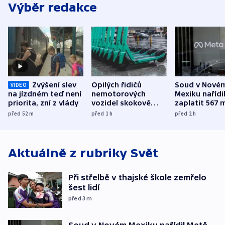
Výběr redakce
Zvýšení slev
Opilých řidičů
Soud v Nové
VIDEO
na jízdném teď není
nemotorových
Mexiku nařídi
priorita, zní z vlády
vozidel skokově
zaplatit 567 
přibylo, nejvíc ve
dolarů kvůli 
před 52
m
před 1
h
před 2
h
středních Čechách
způsobené d
Aktuálně z rubriky
Svět
Při střelbě v thajské škole zemřelo
šest lidí
před 3
m