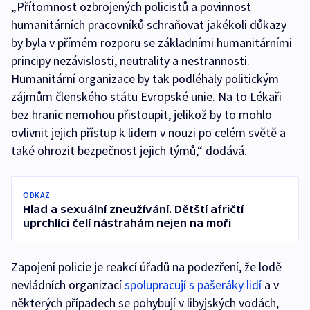
„Přítomnost ozbrojených policistů a povinnost
humanitárních pracovníků schraňovat jakékoli důkazy
by byla v přímém rozporu se základními humanitárními
principy nezávislosti, neutrality a nestrannosti.
Humanitární organizace by tak podléhaly politickým
zájmům členského státu Evropské unie. Na to Lékaři
bez hranic nemohou přistoupit, jelikož by to mohlo
ovlivnit jejich přístup k lidem v nouzi po celém světě a
také ohrozit bezpečnost jejich týmů,“ dodává.
ODKAZ
Hlad a sexuální zneužívání. Dětští afričtí
uprchlíci čelí nástrahám nejen na moři
Zapojení policie je reakcí úřadů na podezření, že lodě
nevládních organizací
spolupracují s pašeráky lidí
a v
některých případech se pohybují v libyjských vodách,