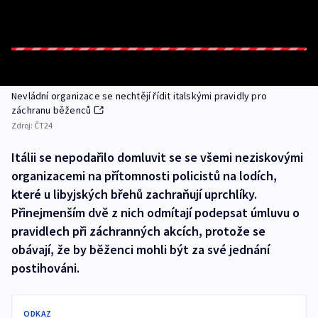
Nevládní organizace se nechtějí řídit italskými pravidly pro
záchranu běženců
Zdroj:
ČT24
Itálii se nepodařilo domluvit se se všemi neziskovými
organizacemi na přítomnosti policistů na lodích,
které u libyjských břehů zachraňují uprchlíky.
Přinejmenším dvě z nich odmítají podepsat úmluvu o
pravidlech při záchranných akcích, protože se
obávají, že by běženci mohli být za své jednání
postihováni.
ODKAZ