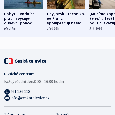
Pobyt u vodních
Jiný jazyk i technika.
„Musíme zapo
ploch zvyšuje
Ve Francii
ženy.“ Litevšt
duševní pohodu,
spolupracují hasiči z
politici zvažuj
ukázala
různých zemí
dohodu o
před 7
m
před 16
h
5. 8. 2026
mezinárodní studie
demografii
Divácké centrum
každý všední den:
8:00—16:00 hodin
261 136 113
info@ceskatelevize.cz
TV program
Pro média