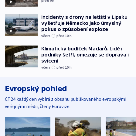
před 9
h
Incidenty s drony na letišti v Lipsku
vyšetřuje Německo jako úmyslný
pokus o způsobení exploze
včera
před 10
h
Klimatický budíček Maďarů. Lidé i
podniky šetří, omezuje se doprava i
svícení
včera
před 10
h
Evropský pohled
ČT24 každý den vybírá z obsahu publikovaného evropskými
veřejnými médii, členy Eurovize.