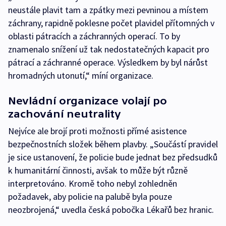
neustále plavit tam a zpátky mezi pevninou a místem
záchrany, rapidně poklesne počet plavidel přítomných v
oblasti pátracích a záchranných operací. To by
znamenalo snížení už tak nedostatečných kapacit pro
pátrací a záchranné operace. Výsledkem by byl nárůst
hromadných utonutí,“ míní organizace.
Nevládní organizace volají po
zachování neutrality
Nejvíce ale brojí proti možnosti přímé asistence
bezpečnostních složek během plavby. „Součástí pravidel
je sice ustanovení, že policie bude jednat bez předsudků
k humanitární činnosti, avšak to může být různě
interpretováno. Kromě toho nebyl zohledněn
požadavek, aby policie na palubě byla pouze
neozbrojená,“ uvedla česká pobočka Lékařů bez hranic.