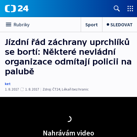
Sport
SLEDOVAT
Rubriky
Jízdní řád záchrany uprchlíků
se bortí: Některé nevládní
organizace odmítají policii na
palubě
ket
1. 8. 2017
1. 8. 2017
|
Zdroj:
ČT24
,
Lékaři bez hranic
Nahrávám video