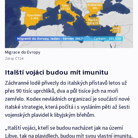
Migrace do Evropy
Zdroj:
ČT24
Italští vojáci budou mít imunitu
Záchranné lodě přivezly do italských přístavů letos už
přes 90 tisíc uprchlíků, dva a půl tisíce jich na moři
zemřelo. Kodex nevládních organizací je součástí nové
italské strategie, která počítá i s vysláním pěti až šesti
vojenských plavidel k libyjským břehům.
„Italští vojáci, kteří se budou nacházet jak na území
Libye, tak na plavidlech, budou mít svou vlastní imunitu,