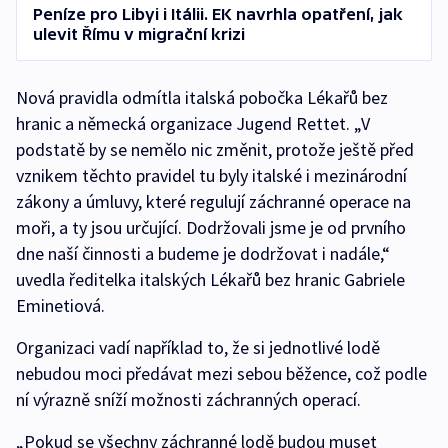
Peníze pro Libyi i Itálii. EK navrhla opatření, jak
ulevit Římu v migrační krizi
Nová pravidla odmítla italská pobočka Lékařů bez
hranic a německá organizace Jugend Rettet. „V
podstatě by se nemělo nic změnit, protože ještě před
vznikem těchto pravidel tu byly italské i mezinárodní
zákony a úmluvy, které regulují záchranné operace na
moři, a ty jsou určující. Dodržovali jsme je od prvního
dne naší činnosti a budeme je dodržovat i nadále,“
uvedla ředitelka italských Lékařů bez hranic Gabriele
Eminetiová.
Organizaci vadí například to, že si jednotlivé lodě
nebudou moci předávat mezi sebou běžence, což podle
ní výrazně sníží možnosti záchranných operací.
„Pokud se všechny záchranné lodě budou muset