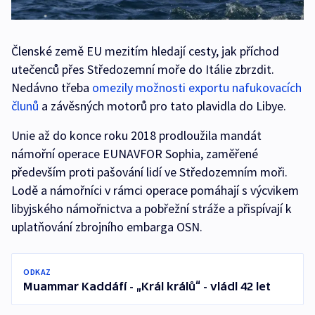
Členské země EU mezitím hledají cesty, jak příchod
utečenců přes Středozemní moře do Itálie zbrzdit.
Nedávno třeba
omezily možnosti exportu nafukovacích
člunů
a závěsných motorů pro tato plavidla do Libye.
Unie až do konce roku 2018 prodloužila mandát
námořní operace EUNAVFOR Sophia, zaměřené
především proti pašování lidí ve Středozemním moři.
Lodě a námořníci v rámci operace pomáhají s výcvikem
libyjského námořnictva a pobřežní stráže a přispívají k
uplatňování zbrojního embarga OSN.
ODKAZ
Muammar Kaddáfí - „Král králů“ - vládl 42 let