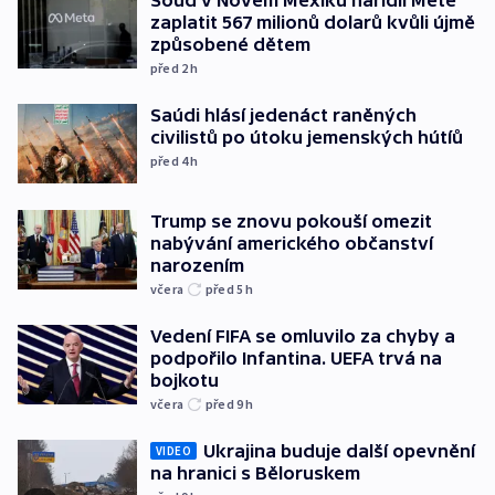
Soud v Novém Mexiku nařídil Metě
zaplatit 567 milionů dolarů kvůli újmě
způsobené dětem
před 2
h
Saúdi hlásí jedenáct raněných
civilistů po útoku jemenských hútíů
před 4
h
Trump se znovu pokouší omezit
nabývání amerického občanství
narozením
včera
před 5
h
Vedení FIFA se omluvilo za chyby a
podpořilo Infantina. UEFA trvá na
bojkotu
včera
před 9
h
Ukrajina buduje další opevnění
VIDEO
na hranici s Běloruskem