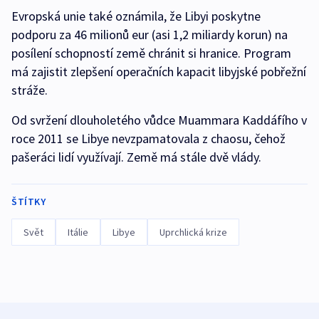
Evropská unie také oznámila, že Libyi poskytne
podporu za 46 milionů eur (asi 1,2 miliardy korun) na
posílení schopností země chránit si hranice. Program
má zajistit zlepšení operačních kapacit libyjské pobřežní
stráže.
Od svržení dlouholetého vůdce Muammara Kaddáfího v
roce 2011 se Libye nevzpamatovala z chaosu, čehož
pašeráci lidí využívají. Země má stále dvě vlády.
ŠTÍTKY
Svět
Itálie
Libye
Uprchlická krize