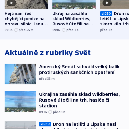
Hejtmani řeší
Ukrajina zasáhla
Dron n
VIDEO
chybějící peníze na
sklad Wildberries,
letišti u Lips
opravu silnic. Jsou
Rusové útočili na
skoro kilo trh
nenárokové, namítá
trh, hasiče či
indicie ukazuj
09:15
před 55
m
09:02
před 1
h
před 1
h
ministerstvo
stadion
Rusko
Aktuálně z rubriky
Svět
Americký Senát schválil velký balík
protiruských sankčních opatření
před 33
m
Ukrajina zasáhla sklad Wildberries,
Rusové útočili na trh, hasiče či
stadion
09:02
před 1
h
Dron na letišti u Lipska nesl
VIDEO