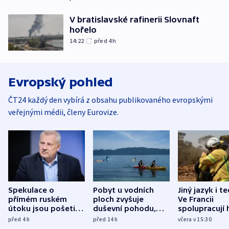
V bratislavské rafinerii Slovnaft
hořelo
14:22
před 4
h
Evropský pohled
ČT24 každý den vybírá z obsahu publikovaného evropskými
veřejnými médii, členy Eurovize.
Spekulace o
Pobyt u vodních
Jiný jazyk i t
přímém ruském
ploch zvyšuje
Ve Francii
útoku jsou pošetilé,
duševní pohodu,
spolupracují h
míní estonský
ukázala
různých zemí
před 4
h
před 14
h
včera v 15:30
bezpečnostní
mezinárodní studie