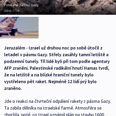
Poničené pásmo Gazy
Zdroj:
ČT24
Jeruzalém - Izrael už druhou noc po sobě útočil z
letadel v pásmu Gazy. Střely zasáhly tamní letiště a
podzemní tunely. Tři lidé byli při tom podle agentury
AFP zraněni. Palestinské radikální hnutí Hamas tvrdí,
že na letiště a na blízké hraniční tunely bylo
vystřeleno pět raket. Nejméně 12 lidí prý bylo
zraněno.
Jde o reakci na čtvrteční odpálení rakety z pásma Gazy.
Ta zabila dělníka na izraelské farmě. Atmosféra se
zhoršila poté, co Izrael oznámil plán na stavbu 1600