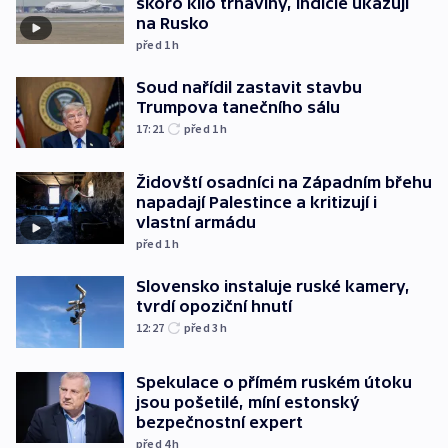
skoro kilo trhaviny, indicie ukazují
na Rusko
před 1
h
Soud nařídil zastavit stavbu
Trumpova tanečního sálu
17:21
před 1
h
Židovští osadníci na Západním břehu
napadají Palestince a kritizují i
vlastní armádu
před 1
h
Slovensko instaluje ruské kamery,
tvrdí opoziční hnutí
12:27
před 3
h
Spekulace o přímém ruském útoku
jsou pošetilé, míní estonský
bezpečnostní expert
před 4
h