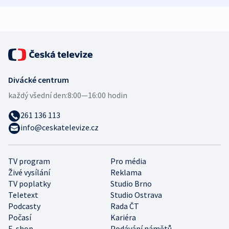
expert
Divácké centrum
každý všední den:
8:00—16:00 hodin
261 136 113
info@ceskatelevize.cz
TV program
Pro média
Živé vysílání
Reklama
TV poplatky
Studio Brno
Teletext
Studio Ostrava
Podcasty
Rada ČT
Počasí
Kariéra
E-shop
Podávání námětů