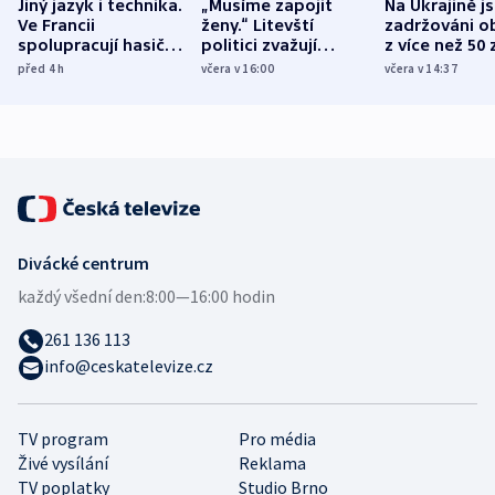
Jiný jazyk i technika.
„Musíme zapojit
Na Ukrajině j
Ve Francii
ženy.“ Litevští
zadržováni o
spolupracují hasiči z
politici zvažují
z více než 50 
různých zemí
dohodu o
Bojovali na s
před 4
h
včera v 16:00
včera v 14:37
demografii
Ruska
Divácké centrum
každý všední den:
8:00—16:00 hodin
261 136 113
info@ceskatelevize.cz
TV program
Pro média
Živé vysílání
Reklama
TV poplatky
Studio Brno