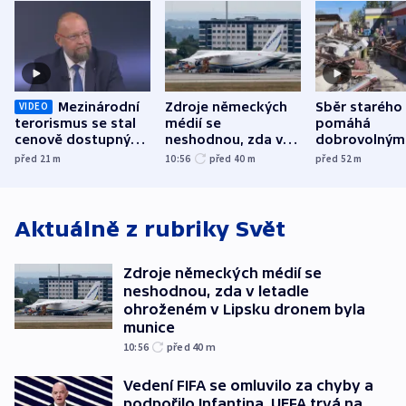
Mezinárodní
Zdroje německých
Sběr starého
VIDEO
terorismus se stal
médií se
pomáhá
cenově dostupným,
neshodnou, zda v
dobrovolným
varuje Bartošek
letadle ohroženém
hasičům fina
před 21
m
10:56
před 40
m
před 52
m
v Lipsku dronem
techniku i ak
byla munice
Aktuálně z rubriky
Svět
Zdroje německých médií se
neshodnou, zda v letadle
ohroženém v Lipsku dronem byla
munice
10:56
před 40
m
Vedení FIFA se omluvilo za chyby a
podpořilo Infantina. UEFA trvá na