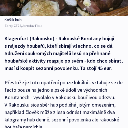
Košík hub
Zdroj:
ČT24/Jaroslav Fiala
Klagenfurt (Rakousko) - Rakouské Korutany bojují
s nájezdy houbařů, kteří sbírají všechno, co se dá.
Sdružení soukromých majitelů lesů na přehnané
houbařské aktivity reaguje po svém - kdo chce sbírat,
musí si koupit sezonní povolenku. Ta stojí 45 eur.
Přestože je toto opatření pouze lokální - vztahuje se de
facto pouze na jedno alpské údolí ve východních
Korutanech - vyvolalo v Rakousku bouřlivou odezvu.
V Rakousku sice sběr hub podléhá jistým omezením,
například člověk může z lesa odnést maximálně dva
kilogramy hub denně, sezonní povolenka ale rakouské
houbaře namíchla.