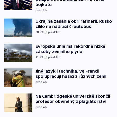
bojkotu
před 2
h
Ukrajina zasáhla obří rafinerii, Rusko
cílilo na nádraží či autobus
08:52
před 3
h
Evropská unie má rekordně nízké
zásoby zemního plynu
11:23
před 4
h
Jiný jazyk i technika. Ve Francii
spolupracují hasiči z různých zemí
před 4
h
Na Cambridgeské univerzitě skončil
profesor obviněný z plagiátorství
před 4
h