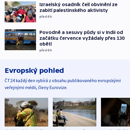
Izraelský osadník čelí obvinění ze
zabití palestinského aktivisty
před 6
h
Povodně a sesuvy půdy si v Indii od
začátku července vyžádaly přes 130
obětí
před 6
h
Evropský pohled
ČT24 každý den vybírá z obsahu publikovaného evropskými
veřejnými médii, členy Eurovize.