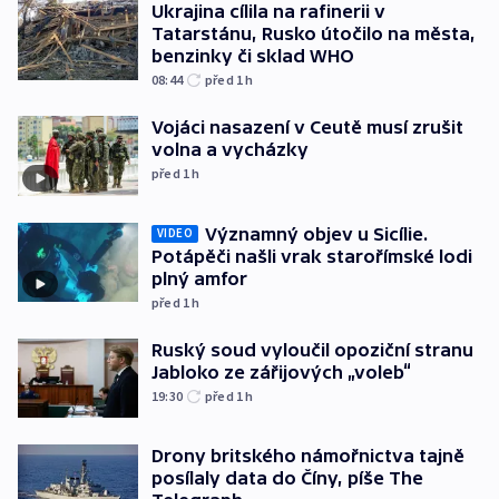
Ukrajina cílila na rafinerii v
Tatarstánu, Rusko útočilo na města,
benzinky či sklad WHO
08:44
před 1
h
Vojáci nasazení v Ceutě musí zrušit
volna a vycházky
před 1
h
Významný objev u Sicílie.
VIDEO
Potápěči našli vrak starořímské lodi
plný amfor
před 1
h
Ruský soud vyloučil opoziční stranu
Jabloko ze zářijových „voleb“
19:30
před 1
h
Drony britského námořnictva tajně
posílaly data do Číny, píše The