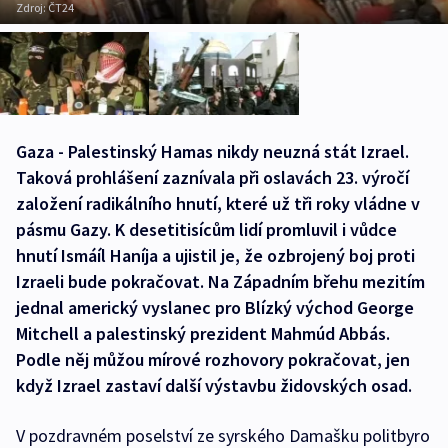
Zdroj:
ČT24
Gaza - Palestinský Hamas nikdy neuzná stát Izrael.
Taková prohlášení zaznívala při oslavách 23. výročí
založení radikálního hnutí, které už tři roky vládne v
pásmu Gazy. K desetitisícům lidí promluvil i vůdce
hnutí Ismáíl Haníja a ujistil je, že ozbrojený boj proti
Izraeli bude pokračovat. Na Západním břehu mezitím
jednal americký vyslanec pro Blízký východ George
Mitchell a palestinský prezident Mahmúd Abbás.
Podle něj můžou mírové rozhovory pokračovat, jen
když Izrael zastaví další výstavbu židovských osad.
V pozdravném poselství ze syrského Damašku politbyro