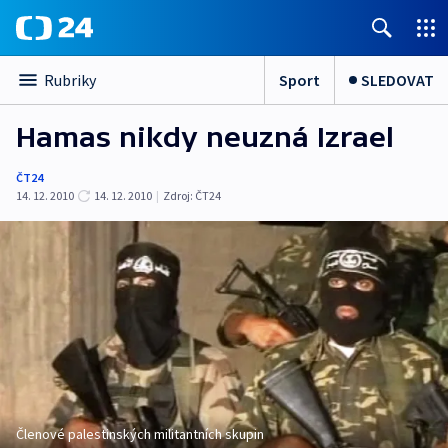
Sport
SLEDOVAT
Rubriky
Hamas nikdy neuzná Izrael
ČT24
14. 12. 2010
14. 12. 2010
|
Zdroj:
ČT24
Členové palestinských militantních skupin