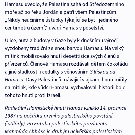
Hamasu uvedlo, že Palestina sahá od Středozemního
moře až po řeku Jordán a patří všem Palestincům.
„Nikdy neučiníme ústupky týkající se byť i jediného
centimetru území,“ uvádí Hamas v poselství.
Ulice, auta a budovy v Gaze byly k dnešnímu výročí
vyzdobeny tradiční zelenou barvou Hamasu. Na velký
mítink mobilizovalo hnutí desetitisíce svých členů a
přívrženců. Členové Hamasu rozdávali dětem čokoládu
a jiné sladkosti i cedulky s věnováním
S láskou od
Hamasu
. Davy Palestinců mávající vlajkami hnutí mířily
na mítink, kde vůdci Hamasu vychvalovali historii boje
tohoto hnutí proti Izraeli.
Radikální islamistické hnutí Hamas vzniklo 14. prosince
1987 na počátku prvního palestinského povstání
(intifády). Po Fatahu palestinského prezidenta
Mahmúda Abbáse je druhým největším palestinským