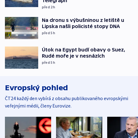
Telegraph
před 2
h
Na dronu s výbušninou z letiště u
Lipska našli policisté stopy DNA
před 5
h
Útok na Egypt budí obavy o Suez,
Rudé moře je v nesnázích
před 5
h
Evropský pohled
ČT24 každý den vybírá z obsahu publikovaného evropskými
veřejnými médii, členy Eurovize.