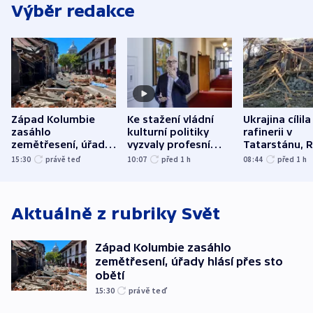
Výběr redakce
Západ Kolumbie
Ke stažení vládní
Ukrajina cílila
zasáhlo
kulturní politiky
rafinerii v
zemětřesení, úřady
vyzvaly profesní
Tatarstánu, 
hlásí přes sto obětí
organizace, spolky i
útočilo na mě
15:30
právě teď
10:07
před 1
h
08:44
před 1
h
odbory
benzinky či s
WHO
Aktuálně z rubriky
Svět
Západ Kolumbie zasáhlo
zemětřesení, úřady hlásí přes sto
obětí
15:30
právě teď