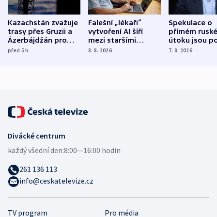
Kazachstán zvažuje
Falešní „lékaři“
Spekulace o
trasy přes Gruzii a
vytvoření AI šíří
přímém rusk
Ázerbájdžán pro
mezi staršími
útoku jsou po
vývoz ropy do
Poláky nebezpečné
míní estonsk
před 5
h
8. 8. 2026
7. 8. 2026
Evropy
zdravotní rady
bezpečnostn
expert
Divácké centrum
každý všední den:
8:00—16:00 hodin
261 136 113
info@ceskatelevize.cz
TV program
Pro média