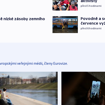
aktivisty
před 5
hodinami
Povodně a se
ě nízké zásoby zemního
července vyž
před 6
hodinami
vropskými veřejnými médii, členy Eurovize.