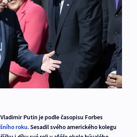
Vladimir Putin je podle časopisu Forbes
ošního roku
. Sesadil svého amerického kolegu
čku i díky své roli v aféře okolo bývalého