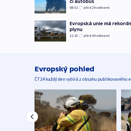
či autobus
08:52
před 2
hodinami
Evropská unie má rekordn
plynu
11:23
před 4
hodinami
Evropský pohled
ČT24 každý den vybírá z obsahu publikovaného e