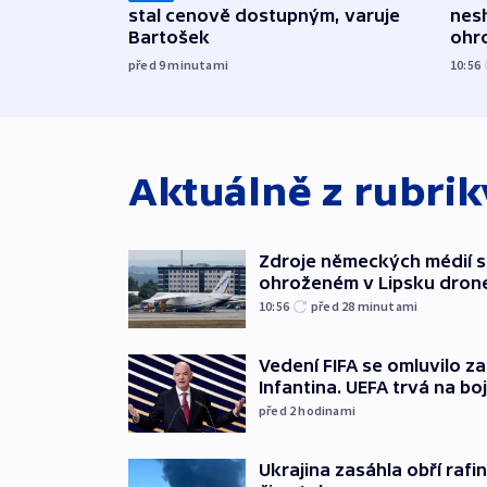
stal cenově dostupným, varuje
nes
Bartošek
ohr
mun
před 9
minutami
10:56
Aktuálně z rubri
Zdroje německých médií s
ohroženém v Lipsku dron
10:56
před 28
minutami
Vedení FIFA se omluvilo z
Infantina. UEFA trvá na bo
před 2
hodinami
Ukrajina zasáhla obří rafin