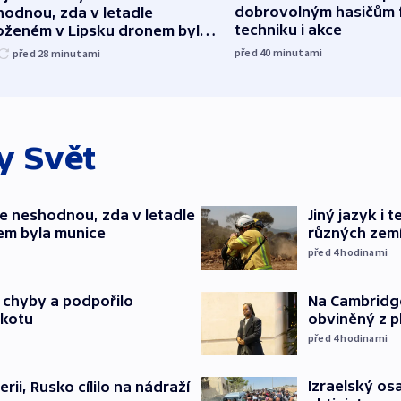
dobrovolným hasičům 
hodnou, zda v letadle
techniku i akce
oženém v Lipsku dronem byla
ice
před 40
minutami
před 28
minutami
ky
Svět
e neshodnou, zda v letadle
Jiný jazyk i 
em byla munice
různých zem
před 4
hodinami
Na Cambridge
a chyby a podpořilo
obviněný z p
jkotu
před 4
hodinami
Izraelský osa
erii, Rusko cílilo na nádraží