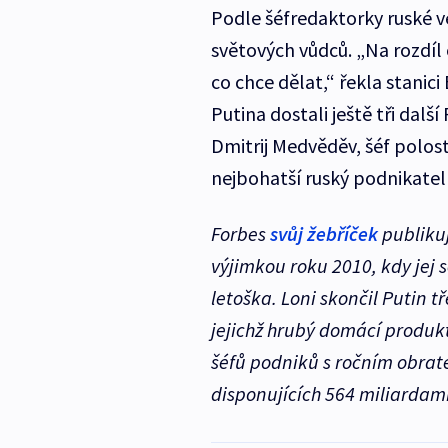
Podle šéfredaktorky ruské ver
světových vůdců. „Na rozdíl 
co chce dělat,“ řekla stanic
Putina dostali ještě tři dalš
Dmitrij Medvěděv, šéf polos
nejbohatší ruský podnikatel
Forbes
svůj žebříček
publikuj
výjimkou roku 2010, kdy jej s
letoška. Loni skončil Putin tř
jejichž hrubý domácí produk
šéfů podniků s ročním obrate
disponujících 564 miliardami