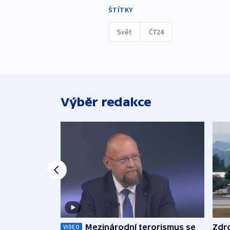
ŠTÍTKY
Svět
ČT24
Výběr redakce
Mezinárodní terorismus se
Zdr
VIDEO