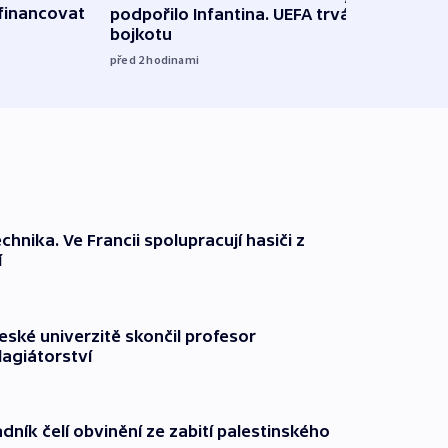
financovat
podpořilo Infantina. UEFA trvá na
horká
bojkotu
klima
před 2
hodinami
před 2
technika. Ve Francii spolupracují hasiči z
í
ské univerzitě skončil profesor
lagiátorství
dník čelí obvinění ze zabití palestinského