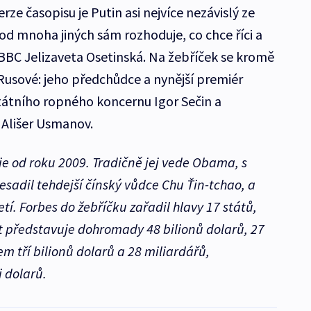
ze časopisu je Putin asi nejvíce nezávislý ze
od mnoha jiných sám rozhoduje, co chce říci a
i BBC Jelizaveta Osetinská. Na žebříček se kromě
í Rusové: jeho předchůdce a nynější premiér
tátního ropného koncernu Igor Sečin a
 Ališer Usmanov.
e od roku 2009. Tradičně jej vede Obama, s
esadil tehdejší čínský vůdce Chu Ťin-tchao, a
etí. Forbes do žebříčku zařadil hlavy 17 států,
t představuje dohromady 48 bilionů dolarů, 27
m tří bilionů dolarů a 28 miliardářů,
 dolarů.