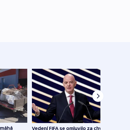
omáhá
Vedení FIFA se omluvilo za chyby a
Od M