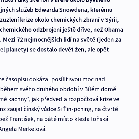
ajných služeb Edwarda Snowdena, kterému
rozuzlení krize okolo chemických zbraní v Sýrii,
 chemického odzbrojení ještě dříve, než Obama
. Mezi 72 nejmocnějších lidí na světě (jeden za
l planety) se dostalo devět žen, ale opět
e časopisu dokázal posílit svou moc nad
 během svého druhého období v Bílém domě
é kachny“, jak předvedla rozpočtová krize ve
 zaujal čínský vůdce Si Ťin-pching, na čtvrté
pež František, na páté místo klesla loňská
Angela Merkelová.