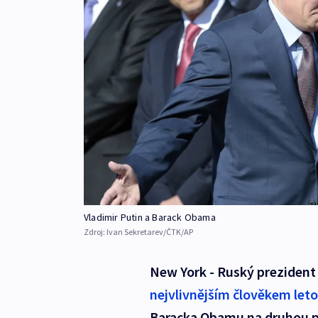
Vladimir Putin a Barack Obama
Zdroj:
Ivan Sekretarev/ČTK/AP
New York - Ruský prezident 
nejvlivnějším člověkem let
Baracka Obamu na druhou pří