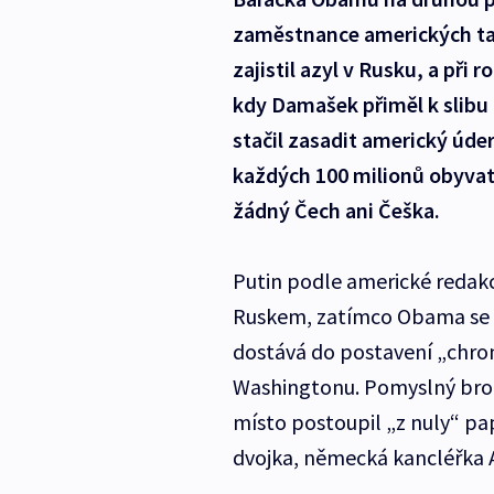
zaměstnance amerických t
zajistil azyl v Rusku, a při 
kdy Damašek přiměl k slibu
stačil zasadit americký úder
každých 100 milionů obyvate
žádný Čech ani Češka.
Putin podle americké redakc
Ruskem, zatímco Obama se
dostává do postavení „chrom
Washingtonu. Pomyslný bronz
místo postoupil „z nuly“ pa
dvojka, německá kancléřka 