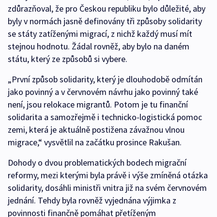
zdůrazňoval, že pro Českou republiku bylo důležité, aby
byly v normách jasně definovány tři způsoby solidarity
se státy zatíženými migrací, z nichž každý musí mít
stejnou hodnotu. Žádal rovněž, aby bylo na daném
státu, který ze způsobů si vybere.
„První způsob solidarity, který je dlouhodobě odmítán
jako povinný a v červnovém návrhu jako povinný také
není, jsou relokace migrantů. Potom je tu finanční
solidarita a samozřejmě i technicko-logistická pomoc
zemi, která je aktuálně postižena závažnou vlnou
migrace,“ vysvětlil na začátku prosince Rakušan.
Dohody o dvou problematických bodech migrační
reformy, mezi kterými byla právě i výše zmíněná otázka
solidarity, dosáhli ministři vnitra již na svém červnovém
jednání. Tehdy byla rovněž vyjednána výjimka z
povinnosti finančně pomáhat přetíženým