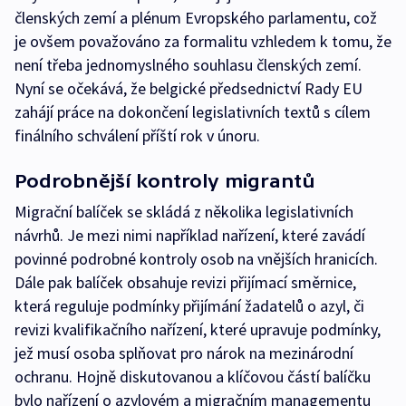
členských zemí a plénum Evropského parlamentu, což
je ovšem považováno za formalitu vzhledem k tomu, že
není třeba jednomyslného souhlasu členských zemí.
Nyní se očekává, že belgické předsednictví Rady EU
zahájí práce na dokončení legislativních textů s cílem
finálního schválení příští rok v únoru.
Podrobnější kontroly migrantů
Migrační balíček se skládá z několika legislativních
návrhů. Je mezi nimi například nařízení, které zavádí
povinné podrobné kontroly osob na vnějších hranicích.
Dále pak balíček obsahuje revizi přijímací směrnice,
která reguluje podmínky přijímání žadatelů o azyl, či
revizi kvalifikačního nařízení, které upravuje podmínky,
jež musí osoba splňovat pro nárok na mezinárodní
ochranu. Hojně diskutovanou a klíčovou částí balíčku
bylo nařízení o azylovém a migračním managementu