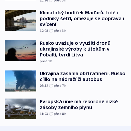
10:56
před 3
h
Klimatický budíček Maďarů. Lidé i
podniky šetří, omezuje se doprava i
svícení
12:08
před 3
h
Rusko uvažuje o využití dronů
ukrajinské výroby k útokům v
Pobaltí, tvrdí Litva
před 3
h
Ukrajina zasáhla obří rafinerii, Rusko
cílilo na nádraží či autobus
08:52
před 7
h
Evropská unie má rekordně nízké
zásoby zemního plynu
11:23
před 8
h