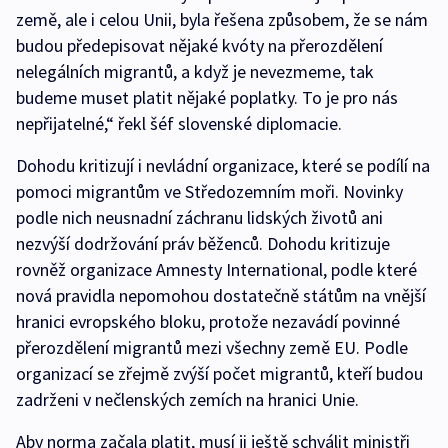
země, ale i celou Unii, byla řešena způsobem, že se nám
budou předepisovat nějaké kvóty na přerozdělení
nelegálních migrantů, a když je nevezmeme, tak
budeme muset platit nějaké poplatky. To je pro nás
nepřijatelné,“ řekl šéf slovenské diplomacie.
Dohodu kritizují i nevládní organizace, které se podílí na
pomoci migrantům ve Středozemním moři. Novinky
podle nich neusnadní záchranu lidských životů ani
nezvýší dodržování práv běženců. Dohodu kritizuje
rovněž organizace Amnesty International, podle které
nová pravidla nepomohou dostatečně státům na vnější
hranici evropského bloku, protože nezavádí povinné
přerozdělení migrantů mezi všechny země EU. Podle
organizací se zřejmě zvýší počet migrantů, kteří budou
zadrženi v nečlenských zemích na hranici Unie.
Aby norma začala platit, musí ji ještě schválit ministři