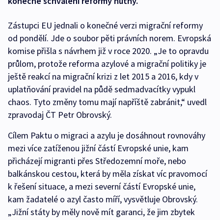
konečné schválení reformy nutný.
Zástupci EU jednali o konečné verzi migrační reformy
od pondělí. Jde o soubor pěti právních norem. Evropská
komise přišla s návrhem již v roce 2020. „Je to opravdu
průlom, protože reforma azylové a migrační politiky je
ještě reakcí na migrační krizi z let 2015 a 2016, kdy v
uplatňování pravidel na půdě sedmadvacítky vypukl
chaos. Tyto změny tomu mají napříště zabránit,“ uvedl
zpravodaj ČT Petr Obrovský.
Cílem Paktu o migraci a azylu je dosáhnout rovnováhy
mezi více zatíženou jižní částí Evropské unie, kam
přicházejí migranti přes Středozemní moře, nebo
balkánskou cestou, která by měla získat víc pravomocí
k řešení situace, a mezi severní částí Evropské unie,
kam žadatelé o azyl často míří, vysvětluje Obrovský.
„Jižní státy by měly nově mít garanci, že jim zbytek