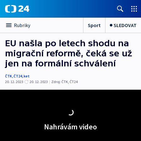
Sport
SLEDOVAT
Rubriky
EU našla po letech shodu na
migrační reformě, čeká se už
jen na formální schválení
ČTK
,
ČT24
,
ket
20. 12. 2023
20. 12. 2023
|
Zdroj:
ČTK
,
ČT24
Nahrávám video