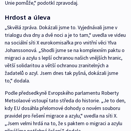
Unie pomůže,“ podotkl zpravodaj.
Hrdost a úleva
„Skvělá zpráva. Dokázali jsme to. Vyjednávali jsme v
trialogu dva dny a dvě noci a je to tam,“ uvedla ve videu
na sociální síti X eurokomisařka pro vnitřní věci Ylva
Johanssonová. „Shodli jsme se na komplexním paktu o
migraci a azylu s lepší ochranou našich vnějších hranic,
větší solidaritou a větší ochranou zranitelných a
žadatelů o azyl. Jsem dnes tak pyšná, dokázali jsme
to,“ dodala.
Podle předsedkyně Evropského parlamentu Roberty
Metsolaové vstoupí tato středa do historie. „Je to den,
kdy EU dosáhla přelomové dohody o novém souboru
pravidel pro řešení migrace a azylu,“ uvedla na síti X.
„Jsem velmi hrdá na to, že s paktem o migraci a azylu
přinášíme potřebná řešení,“ dodala.