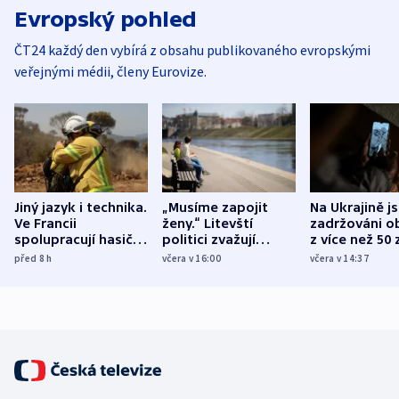
Evropský pohled
ČT24 každý den vybírá z obsahu publikovaného evropskými
veřejnými médii, členy Eurovize.
Jiný jazyk i technika.
„Musíme zapojit
Na Ukrajině j
Ve Francii
ženy.“ Litevští
zadržováni o
spolupracují hasiči z
politici zvažují
z více než 50 
různých zemí
dohodu o
Bojovali na s
před 8
h
včera v 16:00
včera v 14:37
demografii
Ruska