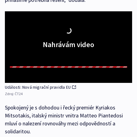
Nahrávám video
Události: Nová migrační pravidla EU
Zdroj:
ČT24
Spokojený je s dohodou i řecký premiér Kyriakos
Mitsotakis, italský ministr vnitra Matteo Piantedosi
mluví o nalezení rovnováhy mezi odpovědností a
solidaritou.