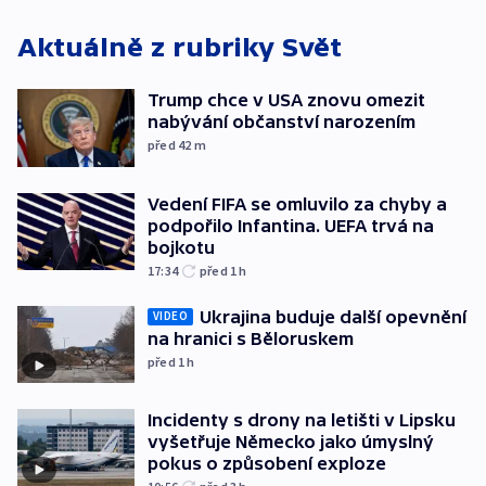
Aktuálně z rubriky
Svět
Trump chce v USA znovu omezit
nabývání občanství narozením
před 42
m
Vedení FIFA se omluvilo za chyby a
podpořilo Infantina. UEFA trvá na
bojkotu
17:34
před 1
h
Ukrajina buduje další opevnění
VIDEO
na hranici s Běloruskem
před 1
h
Incidenty s drony na letišti v Lipsku
vyšetřuje Německo jako úmyslný
pokus o způsobení exploze