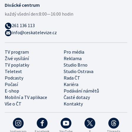
Divácké centrum
každý všední den:
8:00—16:00 hodin
261 136 113
info@ceskatelevize.cz
TV program
Pro média
Živé vysílání
Reklama
TV poplatky
Studio Brno
Teletext
Studio Ostrava
Podcasty
Rada ČT
Počasí
Kariéra
E-shop
Podávání námětů
Mobilní a TV aplikace
Časté dotazy
Vše o ČT
Kontakty
Instagram
Facebook
YouTube
X
Threads