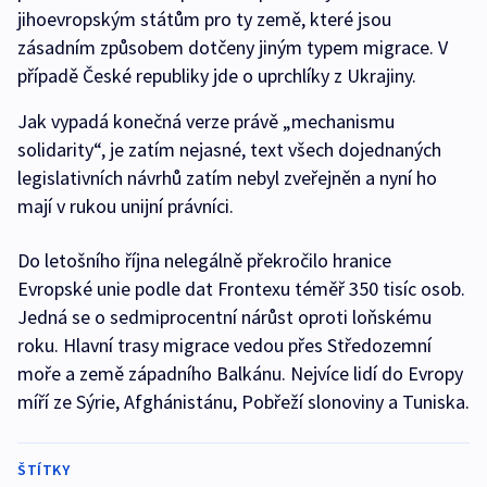
jihoevropským státům pro ty země, které jsou
zásadním způsobem dotčeny jiným typem migrace. V
případě České republiky jde o uprchlíky z Ukrajiny.
Jak vypadá konečná verze právě „mechanismu
solidarity“, je zatím nejasné, text všech dojednaných
legislativních návrhů zatím nebyl zveřejněn a nyní ho
mají v rukou unijní právníci.
Do letošního října nelegálně překročilo hranice
Evropské unie podle dat Frontexu téměř 350 tisíc osob.
Jedná se o sedmiprocentní nárůst oproti loňskému
roku. Hlavní trasy migrace vedou přes Středozemní
moře a země západního Balkánu. Nejvíce lidí do Evropy
míří ze Sýrie, Afghánistánu, Pobřeží slonoviny a Tuniska.
ŠTÍTKY