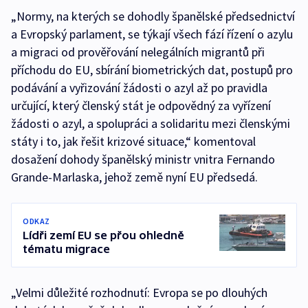
„Normy, na kterých se dohodly španělské předsednictví
a Evropský parlament, se týkají všech fází řízení o azylu
a migraci od prověřování nelegálních migrantů při
příchodu do EU, sbírání biometrických dat, postupů pro
podávání a vyřizování žádosti o azyl až po pravidla
určující, který členský stát je odpovědný za vyřízení
žádosti o azyl, a spolupráci a solidaritu mezi členskými
státy i to, jak řešit krizové situace,“ komentoval
dosažení dohody španělský ministr vnitra Fernando
Grande-Marlaska, jehož země nyní EU předsedá.
ODKAZ
Lídři zemí EU se přou ohledně
tématu migrace
„Velmi důležité rozhodnutí: Evropa se po dlouhých