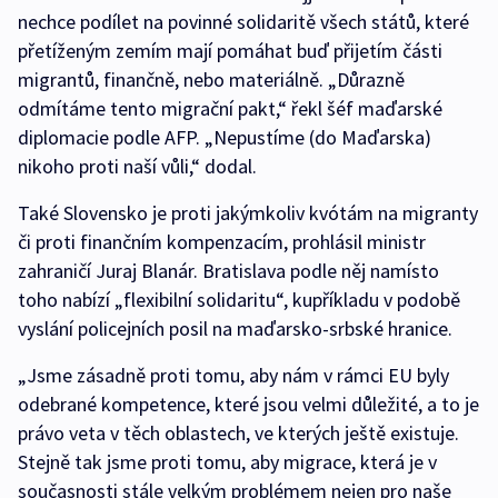
nechce podílet na povinné solidaritě všech států, které
přetíženým zemím mají pomáhat buď přijetím části
migrantů, finančně, nebo materiálně. „Důrazně
odmítáme tento migrační pakt,“ řekl šéf maďarské
diplomacie podle AFP. „Nepustíme (do Maďarska)
nikoho proti naší vůli,“ dodal.
Také Slovensko je proti jakýmkoliv kvótám na migranty
či proti finančním kompenzacím, prohlásil ministr
zahraničí Juraj Blanár. Bratislava podle něj namísto
toho nabízí „flexibilní solidaritu“, kupříkladu v podobě
vyslání policejních posil na maďarsko-srbské hranice.
„Jsme zásadně proti tomu, aby nám v rámci EU byly
odebrané kompetence, které jsou velmi důležité, a to je
právo veta v těch oblastech, ve kterých ještě existuje.
Stejně tak jsme proti tomu, aby migrace, která je v
současnosti stále velkým problémem nejen pro naše