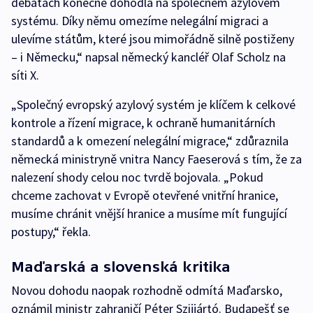
debatách konečně dohodla na společném azylovém
systému. Díky němu omezíme nelegální migraci a
ulevíme státům, které jsou mimořádně silně postiženy
– i Německu,“ napsal německý kancléř Olaf Scholz na
síti X.
„Společný evropský azylový systém je klíčem k celkové
kontrole a řízení migrace, k ochraně humanitárních
standardů a k omezení nelegální migrace,“ zdůraznila
německá ministryně vnitra Nancy Faeserová s tím, že za
nalezení shody celou noc tvrdě bojovala. „Pokud
chceme zachovat v Evropě otevřené vnitřní hranice,
musíme chránit vnější hranice a musíme mít fungující
postupy,“ řekla.
Maďarská a slovenská kritika
Novou dohodu naopak rozhodně odmítá Maďarsko,
oznámil ministr zahraničí Péter Szijjártó. Budapešť se