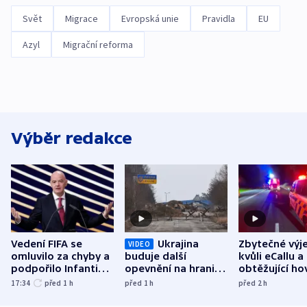
Svět
Migrace
Evropská unie
Pravidla
EU
Azyl
Migrační reforma
Výběr redakce
Vedení FIFA se
Ukrajina
Zbytečné výj
VIDEO
omluvilo za chyby a
buduje další
kvůli eCallu a
podpořilo Infantina.
opevnění na hranici
obtěžující ho
UEFA trvá na
s Běloruskem
zdržují záchr
17:34
před 1
h
před 1
h
před 2
h
bojkotu